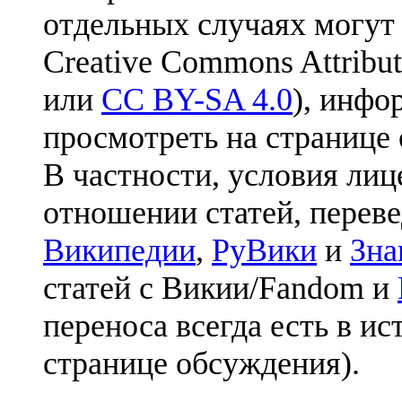
отдельных случаях могут
Creative Commons Attribut
или
CC BY-SA 4.0
), инфо
просмотреть на странице 
В частности, условия лиц
отношении статей, перев
Википедии
,
РуВики
и
Зна
статей с Викии/Fandom и
переноса всегда есть в ис
странице обсуждения).