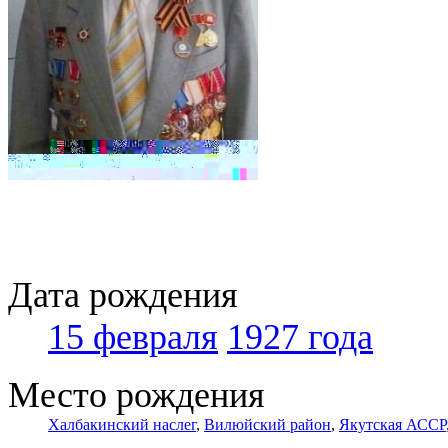
Дата рождения
15 февраля
1927 года
Место рождения
Халбакинский наслег
,
Вилюйский район
,
Якутская АССР