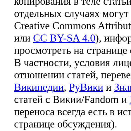
копирования в теле статьи
отдельных случаях могут
Creative Commons Attribut
или
CC BY-SA 4.0
), инфо
просмотреть на странице 
В частности, условия лиц
отношении статей, перев
Википедии
,
РуВики
и
Зна
статей с Викии/Fandom и
переноса всегда есть в ис
странице обсуждения).