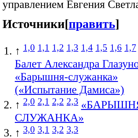
управлением Евгения Светл
Источники
[
править
]
1,0
1,1
1,2
1,3
1,4
1,5
1,6
1,7
↑
Балет Александра Глазун
«Барышня-служанка»
(«Испытание Дамиса»)
2,0
2,1
2,2
2,3
↑
«БАРЫШН
СЛУЖАНКА»
3,0
3,1
3,2
3,3
↑