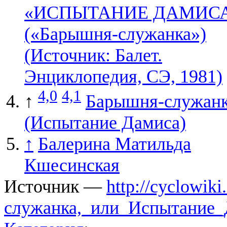
«ИСПЫТАНИЕ ДАМИС
(«Барышня-служанка»)
(Источник: Балет.
Энциклопедия, СЭ, 1981)
4,0
4,1
↑
Барышня-служан
(Испытание Дамиса)
↑
Балерина Матильда
Кшесинская
Источник —
http://cyclowik
служанка,_или_Испытание_