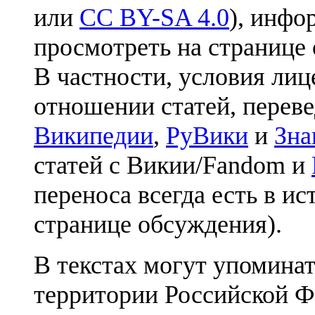
или
CC BY-SA 4.0
), инфо
просмотреть на странице 
В частности, условия лиц
отношении статей, перев
Википедии
,
РуВики
и
Зна
статей с Викии/Fandom и
переноса всегда есть в ис
странице обсуждения).
В текстах могут упоминат
территории Российской Ф