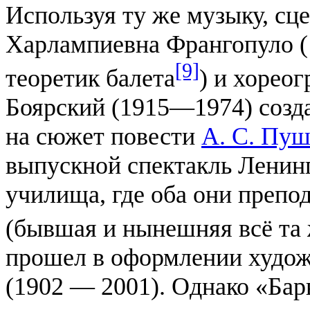
Используя ту же музыку, с
Харлампиевна Франгопуло (
[9]
теоретик балета
) и хорео
Боярский (1915—1974) созд
на сюжет повести
А. С. Пу
выпускной спектакль Ленин
училища, где оба они препод
(бывшая и нынешняя всё та
прошел в оформлении худож
(1902 — 2001). Однако «Бар