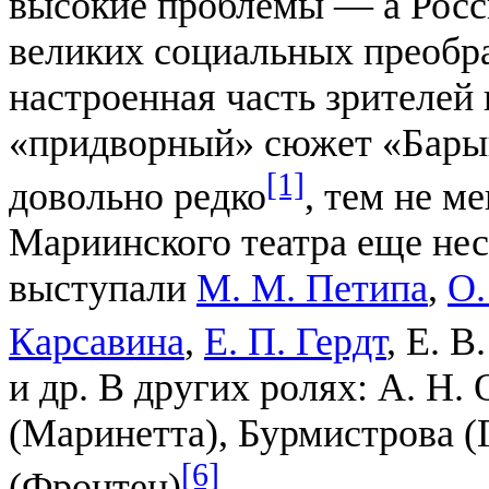
высокие проблемы — а Росси
великих социальных преобр
настроенная часть зрителей 
«придворный» сюжет «Бары
[1]
довольно редко
, тем не м
Мариинского театра еще нес
выступали
М. М. Петипа
,
О.
Карсавина
,
Е. П. Гердт
, Е. В
и др. В других ролях: А. Н.
(Маринетта), Бурмистрова (
[6]
(Фронтен)
.