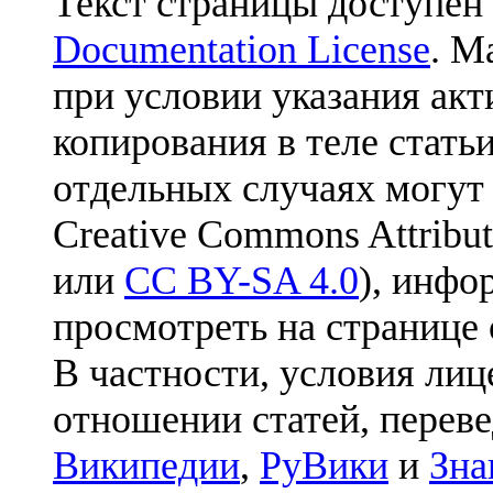
Текст страницы доступен
Documentation License
. М
при условии указания акт
копирования в теле статьи
отдельных случаях могут
Creative Commons Attribut
или
CC BY-SA 4.0
), инфо
просмотреть на странице 
В частности, условия лиц
отношении статей, перев
Википедии
,
РуВики
и
Зна