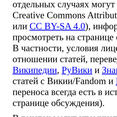
отдельных случаях могут
Creative Commons Attribut
или
CC BY-SA 4.0
), инфо
просмотреть на странице 
В частности, условия лиц
отношении статей, перев
Википедии
,
РуВики
и
Зна
статей с Викии/Fandom и
переноса всегда есть в ис
странице обсуждения).