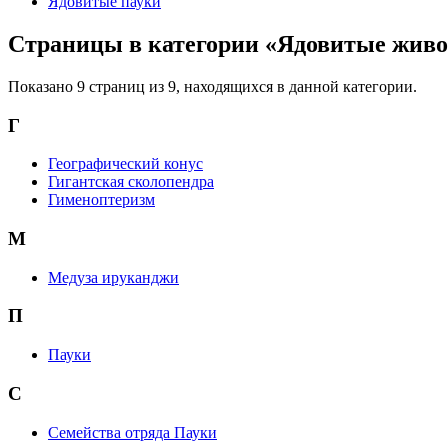
Ядовитые пауки
Страницы в категории «Ядовитые жив
Показано 9 страниц из 9, находящихся в данной категории.
Г
Географический конус
Гигантская сколопендра
Гименоптеризм
М
Медуза ируканджи
П
Пауки
С
Семейства отряда Пауки