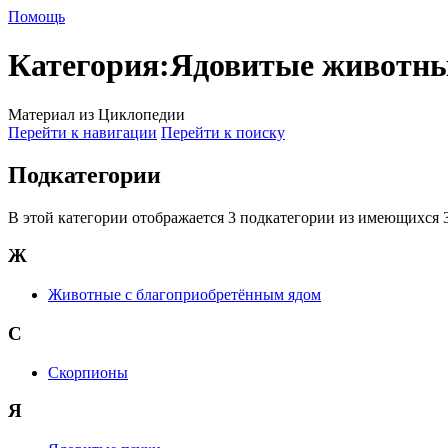
Помощь
Категория
:
Ядовитые животн
Материал из Циклопедии
Перейти к навигации
Перейти к поиску
Подкатегории
В этой категории отображается 3 подкатегории из имеющихся 3
Ж
Животные с благоприобретённым ядом
С
Скорпионы
Я