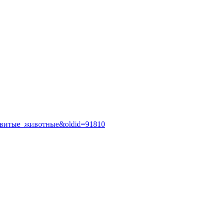
:Ядовитые_животные&oldid=91810