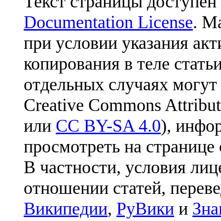
Текст страницы доступен
Documentation License
. М
при условии указания акт
копирования в теле статьи
отдельных случаях могут
Creative Commons Attribut
или
CC BY-SA 4.0
), инфо
просмотреть на странице 
В частности, условия лиц
отношении статей, перев
Википедии
,
РуВики
и
Зна