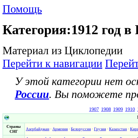
Помощь
Категория
:
1912 год в
Материал из Циклопедии
Перейти к навигации
Перейт
У этой категории нет о
России
. Вы поможете про
1907
1908
1909
1910
Страны
Азербайджан
·
Армения
·
Белоруссия
·
Грузия
·
Казахстан
·
Кир
СНГ