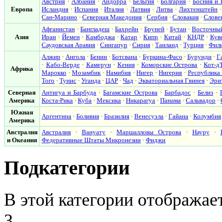
Австрия
·
Албания
·
Андорра
·
Бельгия
·
Болгария
·
Босния и 
Европа
Исландия
·
Испания
·
Италия
·
Латвия
·
Литва
·
Лихтенштейн
Сан-Марино
·
Северная Македония
·
Сербия
·
Словакия
·
Слове
Афганистан
·
Бангладеш
·
Бахрейн
·
Бруней
·
Бутан
·
Восточны
Азия
Иран
·
Йемен
·
Камбоджа
·
Катар
·
Кипр
·
Китай
·
КНДР
·
Кув
Саудовская Аравия
·
Сингапур
·
Сирия
·
Таиланд
·
Турция
·
Фил
Алжир
·
Ангола
·
Бенин
·
Ботсвана
·
Буркина-Фасо
·
Бурунди
·
Г
·
Кабо-Верде
·
Камерун
·
Кения
·
Коморские Острова
·
Кот-д
Африка
Марокко
·
Мозамбик
·
Намибия
·
Нигер
·
Нигерия
·
Республика
Того
·
Тунис
·
Уганда
·
ЦАР
·
Чад
·
Экваториальная Гвинея
·
Эри
Северная
Антигуа и Барбуда
·
Багамские Острова
·
Барбадос
·
Белиз
·
Америка
Коста-Рика
·
Куба
·
Мексика
·
Никарагуа
·
Панама
·
Сальвадор
·
Южная
Аргентина
·
Боливия
·
Бразилия
·
Венесуэла
·
Гайана
·
Колумбия
Америка
Австралия
Австралия
·
Вануату
·
Маршалловы Острова
·
Науру
·
и Океания
Федеративные Штаты Микронезии
·
Фиджи
Подкатегории
В этой категории отображае
3.