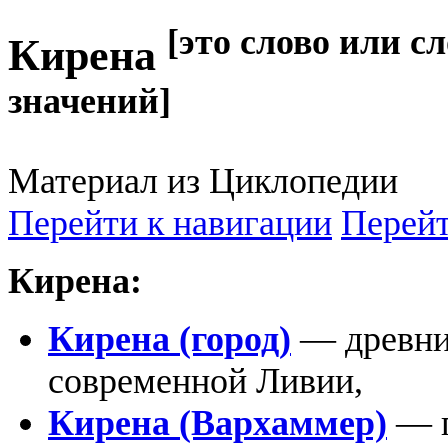
[это слово или с
Кирена
значений]
Материал из Циклопедии
Перейти к навигации
Перейт
Кирена:
Кирена (город)
— древний
современной Ливии,
Кирена (Вархаммер)
— п