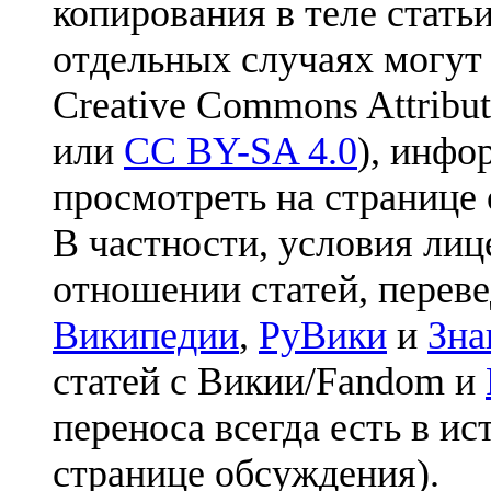
копирования в теле статьи
отдельных случаях могут
Creative Commons Attribut
или
CC BY-SA 4.0
), инфо
просмотреть на странице 
В частности, условия лиц
отношении статей, перев
Википедии
,
РуВики
и
Зна
статей с Викии/Fandom и
переноса всегда есть в ис
странице обсуждения).