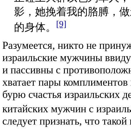
影，她挽着我的胳膊，做
[9]
的身体。
Разумеется, никто не принуж
израильские мужчины ввиду
и пассивны с противополож
хватает пары комплиментов 
бурю счастья израильских д
китайских мужчин с израил
следует признать, что такой