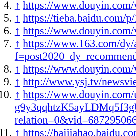
↑
https://www.douyin.com
↑
https://tieba.baidu.com
↑
https://www.douyin.com
↑
https://www.163.com/dy
f=post2020_dy_recommen
↑
https://www.douyin.com
↑
http://www.ysj.tv/newsv
↑
https://www.douyin.c
g9y3qqhtzK5ayLDMq5f3
relation=0&vid=68729506
↑
https://baijiahao.baidu.c