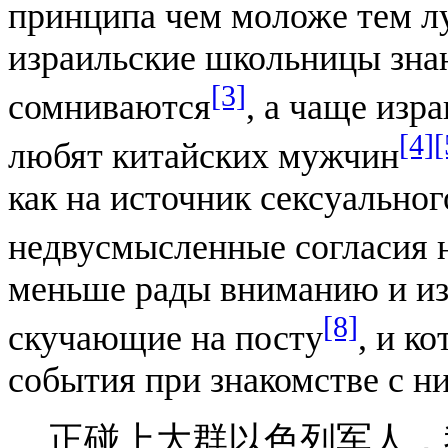
принципа чем моложе тем лу
израильские школьницы зна
[3]
сомниваются
, а чаще изр
[4]
[
любят китайских мужчин
как на источник сексуальног
недвусмысленные согласия н
меньше рады вниманию и из
[8]
скучающие на посту
, и к
события при знакомстве с н
正碰上大群以色列军人，