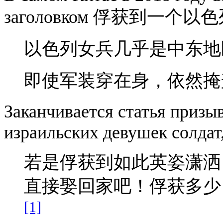
заголовком 俘获到一
以色列女兵几乎是中东地
即使军装穿在身，依然掩
Заканчивается статья призы
израильских девушек солдат,
若是俘获到如此英姿潇洒
直接娶回家吧！俘获多少
[1]