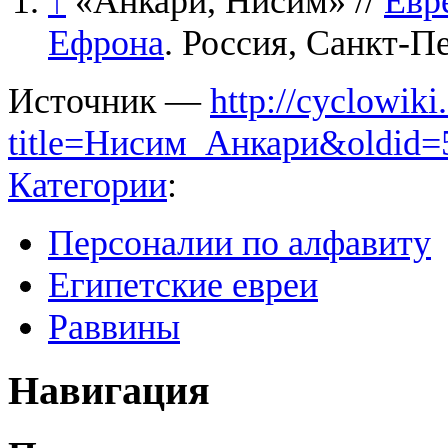
↑
«Анкари, Нисим» //
Евр
Ефрона
. Россия, Санкт-П
Источник —
http://cyclowiki
title=Нисим_Анкари&oldid=
Категории
:
Персоналии по алфавиту
Египетские евреи
Раввины
Навигация