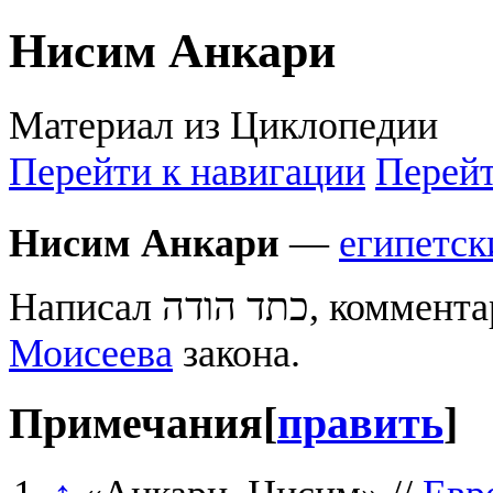
Нисим Анкари
Материал из Циклопедии
Перейти к навигации
Перейт
Нисим Анкари
—
египетск
Моисеева
закона.
Примечания
[
править
]