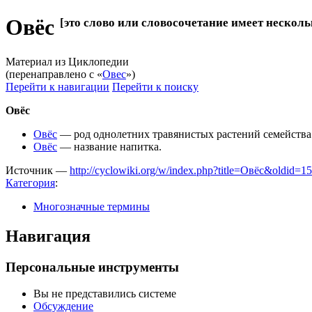
Овёс
[это слово или словосочетание имеет несколь
Материал из Циклопедии
(перенаправлено с «
Овес
»)
Перейти к навигации
Перейти к поиску
Овёс
Овёс
— род однолетних травянистых растений семейства 
Овёс
— название напитка.
Источник —
http://cyclowiki.org/w/index.php?title=Овёс&oldid=1
Категория
:
Многозначные термины
Навигация
Персональные инструменты
Вы не представились системе
Обсуждение