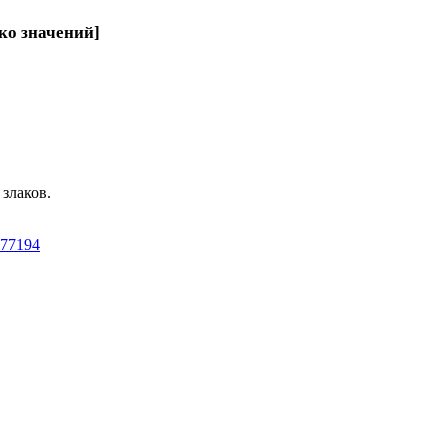
ко значений]
злаков.
577194