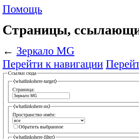
Помощь
Страницы, ссылающи
←
Зеркало MG
Перейти к навигации
Перейт
Ссылки сюда
⧼whatlinkshere-target⧽
Страница:
⧼whatlinkshere-ns⧽
Пространство имён:
Обратить выбранное
⧼whatlinkshere-filter⧽