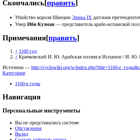
Скончались
[
править
]
Убийство короля Швеции
Эрика IX
датским претендентом
Умер
Ибн Кузман
— представитель арабо-испанской поэ
Примечания
[
править
]
↑
1160 год
↑
Крачковский И. Ю. Арабская поэзия в Испании / И. Ю. 
Источник —
http://cyclowiki.org/w/index.php?title=1160-е_годы
Категория
:
1160-е годы
Навигация
Персональные инструменты
Вы не представились системе
Обсуждение
Вклад
Создать учётную запись