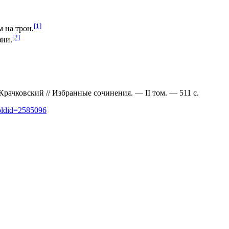
[1]
 на трон.
[2]
зии.
Крачковский // Избранные сочинения. — II том. — 511 с.
&oldid=2585096