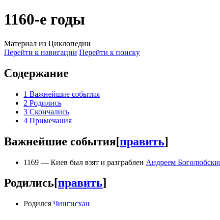
1160-е годы
Материал из Циклопедии
Перейти к навигации
Перейти к поиску
Содержание
1
Важнейшие события
2
Родились
3
Скончались
4
Примечания
Важнейшие события
[
править
]
1169 — Киев был взят и разграблен
Андреем Боголюбски
Родились
[
править
]
Родился
Чингисхан