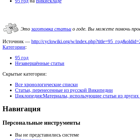
95 год
на
Викискладе
Это
заготовка статьи
о годе.
Вы можете помочь про
Источник —
http://cyclowiki.org/w/index.php?title=95_год&oldid
Категории
:
95 год
Незавершённые статьи
Скрытые категории:
Все хронологические списки
Статьи, перенесенные из русской Википедии
Циклопедия:Материалы, использующие статьи из других
Навигация
Персональные инструменты
Вы не представились системе