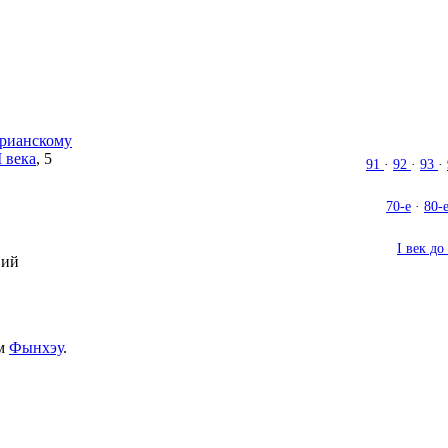
рианскому
I века
, 5
91
·
92
·
93
·
70-е
·
80-
I век до 
вий
ом
Фынхэу
.