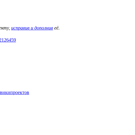
екту,
исправив и дополнив
её.
=2126459
 википроектов