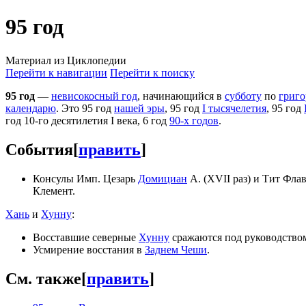
95 год
Материал из Циклопедии
Перейти к навигации
Перейти к поиску
95 год
—
невисокосный год
, начинающийся в
субботу
по
григо
календарю
. Это 95 год
нашей эры
, 95 год
I тысячелетия
, 95 год
год 10-го десятилетия I века, 6 год
90-х годов
.
События
[
править
]
Консулы Имп. Цезарь
Домициан
А. (XVII раз) и Тит Фла
Клемент.
Хань
и
Хунну
:
Восставшие северные
Хунну
сражаются под руководств
Усмирение восстания в
Заднем Чеши
.
См. также
[
править
]