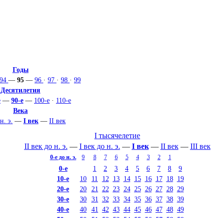
Годы
94
—
95
—
96
·
97
·
98
·
99
Десятилетия
е
—
90-е
—
100-е
·
110-е
Века
н. э.
—
I век
—
II век
I тысячелетие
II век до н. э.
—
I век до н. э.
—
I век
—
II век
—
III век
0-е
до н. э.
9
8
7
6
5
4
3
2
1
0-е
1
2
3
4
5
6
7
8
9
10-е
10
11
12
13
14
15
16
17
18
19
20-е
20
21
22
23
24
25
26
27
28
29
30-е
30
31
32
33
34
35
36
37
38
39
40-е
40
41
42
43
44
45
46
47
48
49