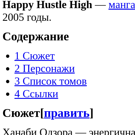
Happy Hustle High
—
манг
2005 годы.
Содержание
1
Сюжет
2
Персонажи
3
Список томов
4
Ссылки
Сюжет
[
править
]
Ханаби Одзора — энергична