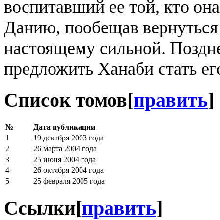
воспитавший ее той, кто она 
Данию, пообещав вернуться 
настоящему сильной. Поздн
предложить Ханаби стать ег
Список томов
[
править
]
№
Дата публикации
1
19 декабря 2003 года
2
26 марта 2004 года
3
25 июня 2004 года
4
26 октября 2004 года
5
25 февраля 2005 года
Ссылки
[
править
]