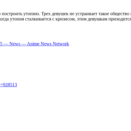
 построить утопию. Трех девушек не устраивает такое общество
 когда утопия сталкивается с кризисом, этим девушкам приходитс
 2015 — News — Anime News Network
id=928513