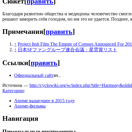
Сюжет
[
править
]
Благодаря развитию общества и медицины человечество смогло
решают заморить себя голодом, но им это не удается. Позднее,
Примечания
[
править
]
↑
Project Itoh Film The Empire of Corpses Announced For
↑
日本SFファングループ連合会議：星雲賞リスト
Ссылки
[
править
]
Официальный сайт
яп.
.
Источник —
http://cyclowiki.org/w/index.php?title=Harmony&old
Категории
:
Аниме вышедшее в 2015 году
Аниме-фильмы
Навигация
Персональные инструменты