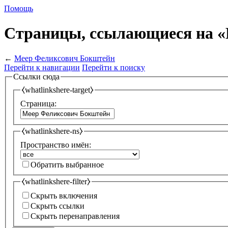
Помощь
Страницы, ссылающиеся на 
←
Меер Феликсович Бокштейн
Перейти к навигации
Перейти к поиску
Ссылки сюда
⧼whatlinkshere-target⧽
Страница:
⧼whatlinkshere-ns⧽
Пространство имён:
Обратить выбранное
⧼whatlinkshere-filter⧽
Скрыть включения
Скрыть ссылки
Скрыть перенаправления