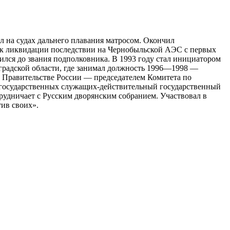
л на судах дальнего плавания матросом. Окончил
ик ликвидации последствии на Чернобыльской АЭС с первых
лся до звания подполковника. В 1993 году стал инициатором
нградской области, где занимал должность 1996—1998 —
в Правительстве России — председателем Комитета по
н государственных служащих-действительный государственный
рудничает с Русским дворянским собранием. Участвовал в
ив своих».