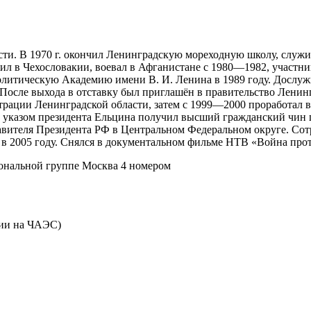
асти. В 1970 г. окончил Ленинградскую мореходную школу, служи
ил в Чехословакии, воевал в Афганистане с 1980—1982, участн
литическую Академию имени В. И. Ленина в 1989 году. Дослужи
 После выхода в отставку был приглашён в правительство Лени
трации Ленинградской области, затем с 1999—2000 проработал 
ода указом президента Ельцина получил высший гражданский чи
авителя Президента РФ в Центральном Федеральном округе. Сот
 в 2005 году. Снялся в документальном фильме НТВ «Война прот
ональной группе Москва 4 номером
рии на ЧАЭС)