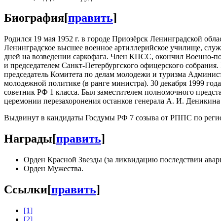
Биография
[
править
]
Родился 19 мая 1952 г. в городе Приозёрск Ленинградской обл
Ленинградское высшее военное артиллерийское училище, служ
дней на возведении саркофага. Член КПСС, окончил Военно-по
и председателем Санкт-Петербургского офицерского собрания.
председатель Комитета по делам молодежи и туризма Админис
молодежной политике (в ранге министра). 30 декабря 1999 г
советник РФ 1 класса. Был заместителем полномочного предст
церемонии перезахоронения останков генерала А. И. Деникина
Выдвинут в кандидаты Госдумы РФ 7 созыва от РППС по реги
Награды
[
править
]
Орден Красной Звезды (за ликвидацию последствии ава
Орден Мужества.
Ссылки
[
править
]
[1]
[2]