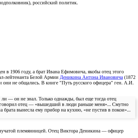
подполковник), российский политик.
ен в 1906 году, а брат Ивана Ефимовича, якобы отец этого
ерал-лейтенанта Белой Армии
Деникина Антона Ивановича
(1872
 они не общались. В книге "Путь русского офицера" ген. А.И.
ы ли — он не знал. Только однажды, был еще тогда отец
как говорил отец — «вышедший в люди раньше меня»... Смутно
на брата вынесла ему прибор на кухню, «не пустив в покои»...
внучатой племянницей. Отец Виктора Деникина — офицер