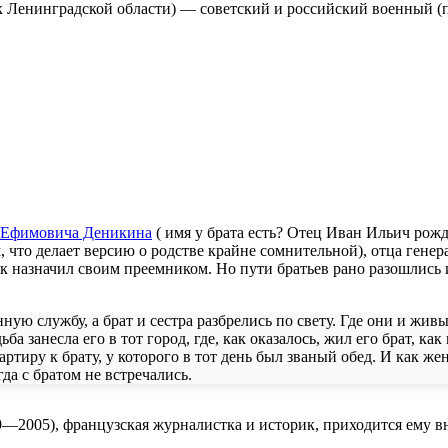
к Ленинградской области) — советский и российский военный (
 Ефимовича Деникина
( имя у брата есть? Отец Иван Ильич рожд
, что делает версию о родстве крайне сомнительной), отца ген
 назначил своим преемником. Но пути братьев рано разошлись и
ную службу, а брат и сестра разбрелись по свету. Где они и жив
ьба занесла его в тот город, где, как оказалось, жил его брат, 
ртиру к брату, у которого в тот день был званый обед. И как же
да с братом не встречались.
—2005), французская журналистка и историк, приходится ему 