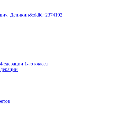
ванович_Деникин&oldid=2374192
Федерации 1-го класса
едерации
ретов