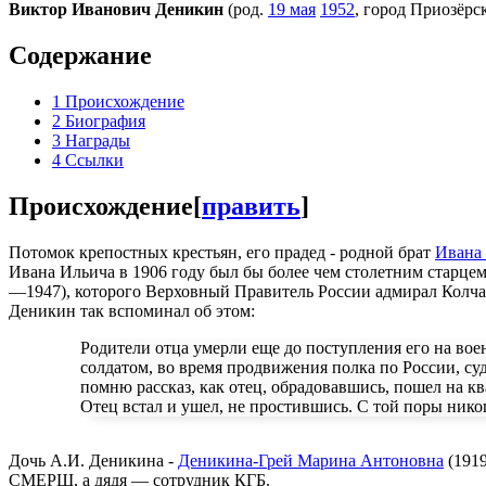
Виктор Иванович Деникин
(род.
19 мая
1952
, город Приозёрс
Содержание
1
Происхождение
2
Биография
3
Награды
4
Ссылки
Происхождение
[
править
]
Потомок крепостных крестьян, его прадед - родной брат
Ивана
Ивана Ильича в 1906 году был бы более чем столетним старцем
—1947), которого Верховный Правитель России адмирал Колчак
Деникин так вспоминал об этом:
Родители отца умерли еще до поступления его на воен
солдатом, во время продвижения полка по России, суд
помню рассказ, как отец, обрадовавшись, пошел на ква
Отец встал и ушел, не простившись. С той поры никог
Дочь А.И. Деникина -
Деникина-Грей Марина Антоновна
(1919
СМЕРШ, а дядя — сотрудник КГБ.