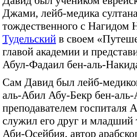
Давид был учеником еврейск
Джами, лейб-медика султана
тождественного с Нагидом 
Тудельский
в своем «Путеше
главой академии и представ
Абул-Фадаил бен-аль-Накида
Сам Давид был лейб-медик
аль-Абил Абу-Бекр бен-аль-
преподавателем госпиталя А
служил его друг и младший 
Аби-Осейбия, автор арабско