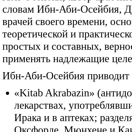
словам Ибн-Аби-Осейбия, 
врачей своего времени, осн
теоретической и практическ
простых и составных, верно
применять надлежащие целе
Ибн-Аби-Осейбия приводит 
«Kitab Akrabazin» (антидо
лекарствах, употреблявши
Ирака и в аптеках; раздел
Оксфорде, Мюнхене и Каи