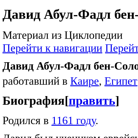
Давид Абул-Фадл бен
Материал из Циклопедии
Перейти к навигации
Перейт
Давид Абул-Фадл бен-Сол
работавший в
Каире
,
Египет
Биография
[
править
]
Родился в
1161 году
.