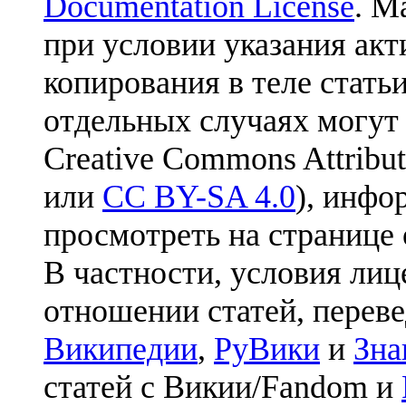
Documentation License
. М
при условии указания акт
копирования в теле статьи
отдельных случаях могут
Creative Commons Attribut
или
CC BY-SA 4.0
), инфо
просмотреть на странице 
В частности, условия лиц
отношении статей, перев
Википедии
,
РуВики
и
Зна
статей с Викии/Fandom и