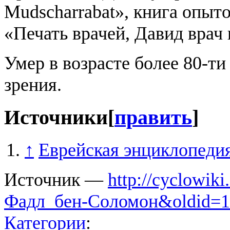
Mudscharrabat», книга опыто
«Печать врачей, Давид врач
Умер в возрасте более 80-ти
зрения.
Источники
[
править
]
↑
Еврейская энциклопедия
Источник —
http://cyclowik
Фадл_бен-Соломон&oldid=1
Категории
: