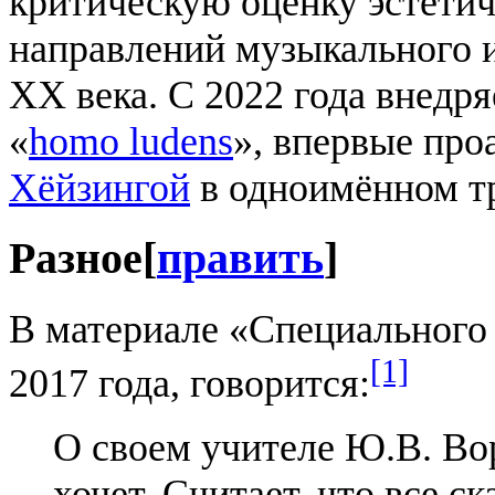
критическую оценку эстетич
направлений музыкального 
XX века. С 2022 года внедря
«
homo ludens
», впервые пр
Хёйзингой
в одноимённом тр
Разное
[
править
]
В материале «Специального 
[1]
2017 года, говорится:
О своем учителе Ю.В. Во
хочет. Считает, что все ск