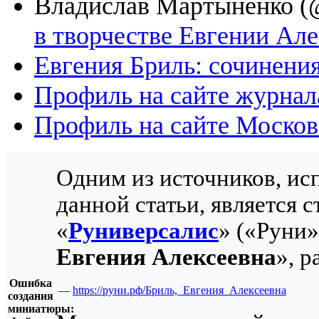
Владислав Мартыненко (
в творчестве Евгении Ал
Евгения Бриль: сочинени
Профиль на сайте журнал
Профиль на сайте Моско
Одним из источников, ис
данной статьи, является с
«
Руниверсалис
» («Руни
Евгения Алексеевна
», 
Ошибка
—
https://руни.рф/Бриль,_Евгения_Алексеевна
создания
миниатюры: