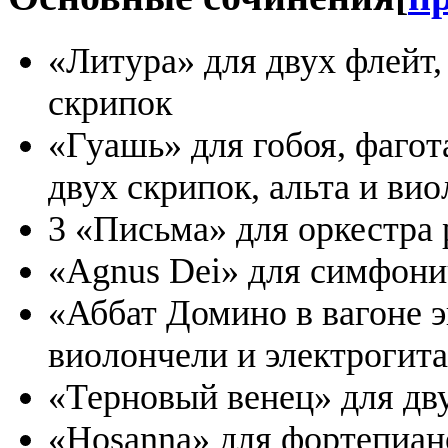
«Литура» для двух флейт, 
скрипок
«Гуашь» для гобоя, фагот
двух скрипок, альта и ви
3 «Письма» для оркестра
«Agnus Dei» для симфони
«Аббат Домино в вагоне э
виолончели и электрогит
«Терновый венец» для дву
«Hosanna» для фортепиано