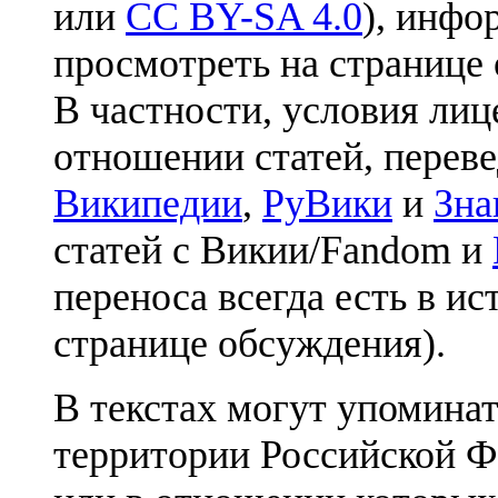
или
CC BY-SA 4.0
), инфо
просмотреть на странице 
В частности, условия лиц
отношении статей, перев
Википедии
,
РуВики
и
Зна
статей с Викии/Fandom и
переноса всегда есть в ис
странице обсуждения).
В текстах могут упоминат
территории Российской Ф