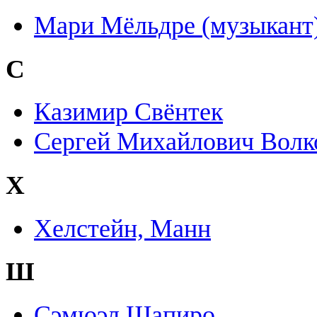
Мари Мёльдре (музыкант
С
Казимир Свёнтек
Сергей Михайлович Волк
Х
Хелстейн, Манн
Ш
Сэмюэл Шапиро