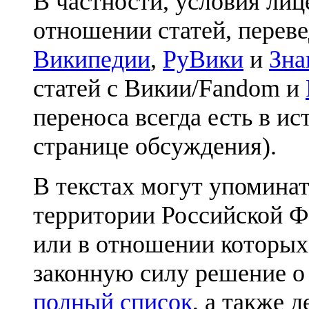
В частности, условия лиц
отношении статей, перев
Википедии
,
РуВики
и
Зна
статей с Викии/Fandom и
переноса всегда есть в ис
странице обсуждения).
В текстах могут упоминат
территории Российской Ф
или в отношении которых
законную силу решение о
полный список
, а также 