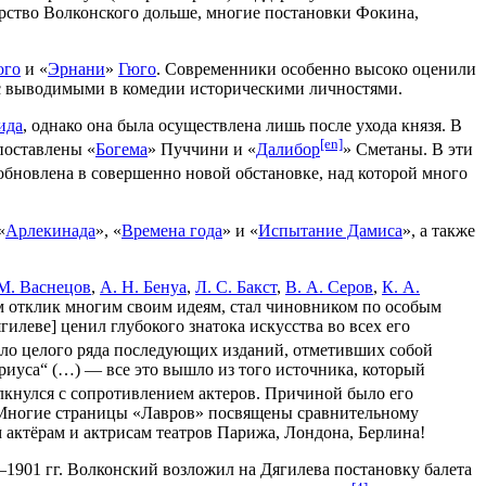
орство Волконского дольше, многие постановки Фокина,
ого
и «
Эрнани
»
Гюго
. Современники особенно высоко оценили
в с выводимыми в комедии историческими личностями.
ида
, однако она была осуществлена лишь после ухода князя. В
[en]
поставлены «
Богема
» Пуччини и «
Далибор
» Сметаны. В эти
обновлена в совершенно новой обстановке, над которой много
«
Арлекинада
», «
Времена года
» и «
Испытание Дамиса
», а также
М. Васнецов
,
А. Н. Бенуа
,
Л. С. Бакст
,
В. А. Серов
,
К. А.
м отклик многим своим идеям, стал чиновником по особым
гилеве] ценил глубокого знатока искусства во всех его
ало целого ряда последующих изданий, отметивших собой
ириуса“ (…) — все это вышло из того источника, который
лкнулся с сопротивлением актеров. Причиной было его
. Многие страницы «Лавров» посвящены сравнительному
 актёрам и актрисам театров Парижа, Лондона, Берлина!
1901 гг. Волконский возложил на Дягилева постановку балета