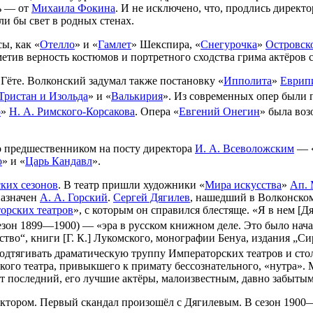
ь — от
Михаила Фокина
. И не исключено, что, продлись директ
и бы свет в родных стенах.
ы, как «
Отелло
» и «
Гамлет
» Шекспира, «
Снегурочка
»
Островск
метив верность костюмов и портретного сходства грима актёро
 Гёте. Волконский задумал также постановку «
Ипполита
»
Еврип
Тристан и Изольда
» и «
Валькирия
». Из современных опер были 
о
»
Н. А. Римского-Корсакова
. Опера «
Евгений Онегин
» была воз
о предшественником на посту директора
И. А. Всеволожским
— 
о
» и «
Царь Кандавл
».
ских сезонов
. В театр пришли художники «
Мира искусства
»
Ап. 
назначен
А. А. Горский
.
Сергей Дягилев
, нашедший в Волконско
орских театров
», с которым он справился блестяще. «Я в нем [Дя
езон 1899—1900) — «эра в русском книжном деле. Это было нач
ство“, книги [Г. К.] Лукомского, монографии Бенуа, издания „С
подтягивать драматическую труппу Императорских театров и сто
кого театра, привыкшего к примату бессознательного, «нутра»
т последний, его лучшие актёры, малоизвестным, давно забытым
ектором. Первый скандал произошёл с Дягилевым. В сезон 1900—