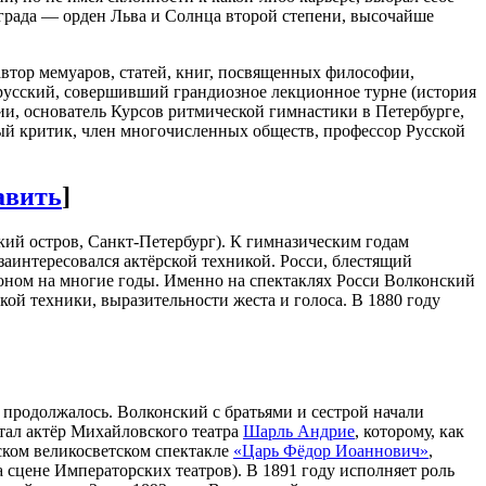
града — орден Льва и Солнца второй степени, высочайше
 автор мемуаров, статей, книг, посвященных философии,
 русский, совершивший грандиозное лекционное турне (история
и, основатель Курсов ритмической гимнастики в Петербурге,
ный критик, член многочисленных обществ, профессор Русской
авить
]
ий остров, Санкт-Петербург). К гимназическим годам
 заинтересовался актёрской техникой. Росси, блестящий
алоном на многие годы. Именно на спектаклях Росси Волконский
кой техники, выразительности жеста и голоса. В 1880 году
 продолжалось. Волконский с братьями и сестрой начали
стал актёр Михайловского театра
Шарль Андрие
, которому, как
ском великосветском спектакле
«Царь Фёдор Иоаннович»
,
 сцене Императорских театров). В 1891 году исполняет роль