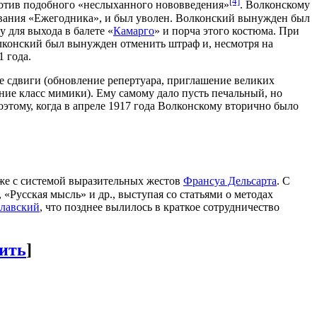
[4]
ротив подобного «неслыханного нововведения»
. Волконскому
рования «Ежегодника», и был уволен. Волконский вынужден был
у для выхода в балете «
Камарго
» и порча этого костюма. При
лконский был вынужден отменить штраф и, несмотря на
 года.
е сдвиги (обновление репертуара, приглашение великих
ние класс мимики). Ему самому дало пусть печальный, но
оэтому, когда в апреле 1917 года Волконскому вторично было
кже с системой выразительных жестов
Франсуа Дельсарта
. С
«Русская мысль» и др., выступая со статьями о методах
славский
, что позднее вылилось в краткое сотрудничество
ить
]