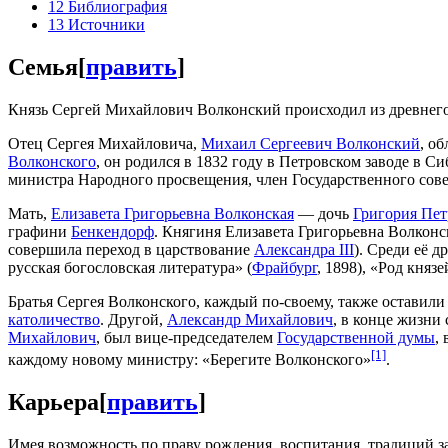
12
Библиография
13
Источники
Семья
[
править
]
Князь Сергей Михайлович Волконский происходил из древнего
Отец Сергея Михайловича,
Михаил Сергеевич Волконский
, о
Волконского
, он родился в 1832 году в Петровском заводе в 
министра Народного просвещения, член Государственного сове
Мать,
Елизавета Григорьевна Волконская
— дочь
Григория Пет
графини
Бенкендорф
. Княгиня Елизавета Григорьевна Волконск
совершила переход в царствование
Александра III
). Среди её 
русская богословская литература» (
Фрайбург
, 1898), «Род княз
Братья Сергея Волконского, каждый по-своему, также оставили
католичество
. Другой,
Александр Михайлович
, в конце жизни
Михайлович
, был вице-председателем
Государственной думы
,
[1]
каждому новому министру: «Берегите Волконского»
.
Карьера
[
править
]
Имея возможность по праву рождения, воспитания, традиций за