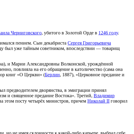
аила Черниговского
, убитого в Золотой Орде в
1246 году
.
нимался пением. Сын декабриста
Сергея Григорьевича
 году был уже тайным советником, впоследствии — товарищ
ча), и Марии Александровны Волконской, урождённой
енно, повлияла на его обращение в католичество (сама она
тор книг «О Церкви» (
Берлин
, 1887), «Церковное предание и
был предводителем дворянства, в эмиграции принял
изм и священное предание Востока». Третий,
Владимир
на этом посту четырёх министров, причем
Николай II
говорил
, но не имея склонности к какой-либо карьере, выбрал себе