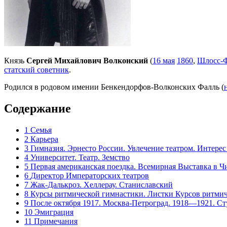
Князь
Сергей Михайлович Волконский
(
16 мая
1860
,
Шлосс-
статский советник
.
Родился в родовом имении Бенкендорфов-Волконских Фалль (
Содержание
1
Семья
2
Карьера
3
Гимназия. Эрнесто России. Увлечение театром. Интерес
4
Университет. Театр. Земство
5
Первая американская поездка. Всемирная Выставка в Ч
6
Директор Императорских театров
7
Жак-Далькроз. Хеллерау. Станиславский
8
Курсы ритмической гимнастики. Листки Курсов ритми
9
После октября 1917. Москва-Петроград. 1918—1921. Ст
10
Эмиграция
11
Примечания