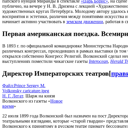
папского нунция Миранды в спектакле
«Царь Борис»
, на сцен
публично, на вечере у Н. В. Дризена с лекцией «Художественн
художественных кругах Петербурга. Молодому автору удалось
восприятия и эстетики, различия между понятиями искусства и к
начинает активно участвовать в
земском движении
, работая в 
Первая американская поездка. Всемирн
В 1893 г. по официальной командировке Министерства Народн
различных конгрессах, проходивших в рамках выставки (в том 
открылся собственно Конгресс Религий. Волконский сделал не
выступлениях поместили чикагские газеты
Interocean
,
Herald T
Директор Императорских театров
[
прав
Файл:Prince Sergey M.
Volkonsky caricature.jpeg
Н. Г. Легат
. Шарж на князя
Волконского из газеты «
Новое
время
»
22 июля 1899 года Волконский был назначен на пост Директор
театральными взглядами, которые «старой гвардии» представля
Волконского к принятому в русском театре примату бессознат