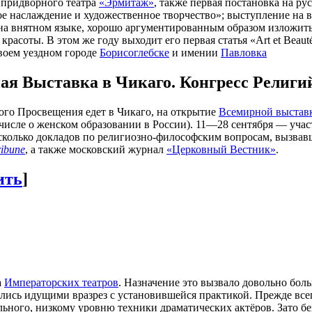
е придворного театра
«Эрмитаж»
, также первая постановка на ру
ое наслаждение и художественное творчество»; выступление на 
 на внятном языке, хорошо аргументированным образом изложи
расоты. В этом же году выходит его первая статья «Art et Beaut
своем уездном городе
Борисоглебске
и имении
Павловка
ая Выставка в Чикаго. Конгресс Религи
ого Просвещения едет в Чикаго, на открытие
Всемирной выстав
числе о женском образовании в России). 11—28 сентября — учас
сколько докладов по религиозно-философским вопросам, вызвав
ribune
, а также московский журнал
«Церковный Вестник»
.
ить
]
а
Императорских театров
. Назначение это вызвало довольно бол
лись идущими вразрез с установившейся практикой. Прежде всег
ельного, низкому уровню техники драматических актёров. Зато 