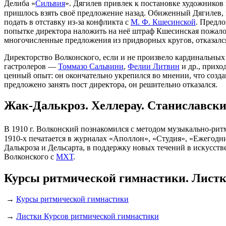
Делиба «
Сильвия
». Дягилев привлек к постановке художников
пришлось взять своё предложение назад. Обиженный Дягилев, 
подать в отставку из-за конфликта с
М. Ф. Кшесинской
. Предло
попытке директора наложить на неё штраф Кшесинская пожалов
многочисленные предложения из придворных кругов, отказался 
Директорство Волконского, если и не произвело кардинальных
гастролеров —
Томмазо Сальвини
,
Фелии Литвин
и др., прихо
ценный опыт: он окончательно укрепился во мнении, что создан
предложено занять пост директора, он решительно отказался.
Жак-Далькроз. Хеллерау. Станиславск
В 1910 г. Волконский познакомился с методом музыкально-ри
1910-х печатается в журналах «Аполлон», «Студия», «Ежегодни
Далькроза и Дельсарта, в поддержку новых течений в искусст
Волконского с
МХТ
.
Курсы ритмической гимнастики. Листк
→
Курсы ритмической гимнастики
→
Листки Курсов ритмической гимнастики