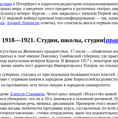
астики
в Петербурге и издателем-редактором специализированно
транах мира, о введении этого предмета в различных театрах, ш
ускного вечера» Курсов — они закрылись с началом Первой мир
рии (1 мировой войны) приемом персонифицирования — так, на
ина
.
Андрей Левинсон
отмечал, что спектакль явился первым о
. 1918—1921. Студии, школы, студии
[
пра
рисутствия на Женевских празднествах. 17 июля — объявление в
еехал в своё имение Павловку Тамбовской губернии, где практич
ода выпускным вечером Курсов. В феврале 1917 г. некоторое врем
новь занять пост директора Императорских Театров, но отказал
ой губернии, спасаясь от преследования большевистских властей.
главе с упрямым князем в народном доме Борисоглебска размест
и на протяжении лета читал лекции в народном университете.
в доме
Алексея Стаховича
. Читал цикл лекций «Искусство живой 
еся убеждение, что он в 20-х занимался в основном ритмикой. П
 выразительная речь, мимика, декламация. Примером этого може
ако весьма любопытна программа курса, составленная, по всей 
противупоставления», «точки отправления, закон последовательн
ечи», затем просто «речь», и, наконец, появляется название «р