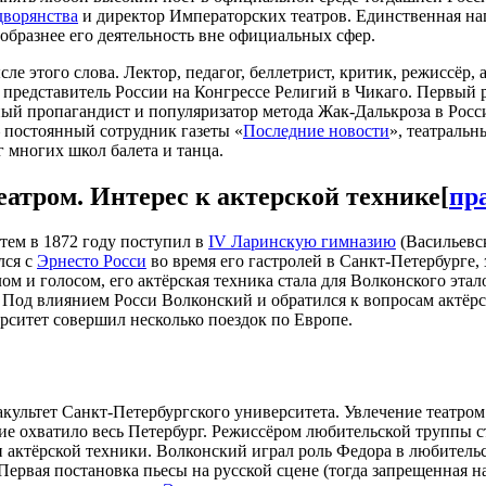
дворянства
и директор Императорских театров. Единственная на
бразнее его деятельность вне официальных сфер.
ле этого слова. Лектор, педагог, беллетрист, критик, режиссёр,
 представитель России на Конгрессе Религий в Чикаго. Первый
й пропагандист и популяризатор метода Жак-Далькроза в Росси
 постоянный сотрудник газеты «
Последние новости
», театраль
 многих школ балета и танца.
еатром. Интерес к актерской технике
[
пр
тем в 1872 году поступил в
IV Ларинскую гимназию
(Васильевск
лся с
Эрнесто Росси
во время его гастролей в Санкт-Петербурге,
ом и голосом, его актёрская техника стала для Волконского эт
. Под влиянием Росси Волконский и обратился к вопросам актёрс
ситет совершил несколько поездок по Европе.
культет Санкт-Петербургского университета. Увлечение театром
рие охватило весь Петербург. Режиссёром любительской труппы 
 актёрской техники. Волконский играл роль Федора в любитель
ервая постановка пьесы на русской сцене (тогда запрещенная на