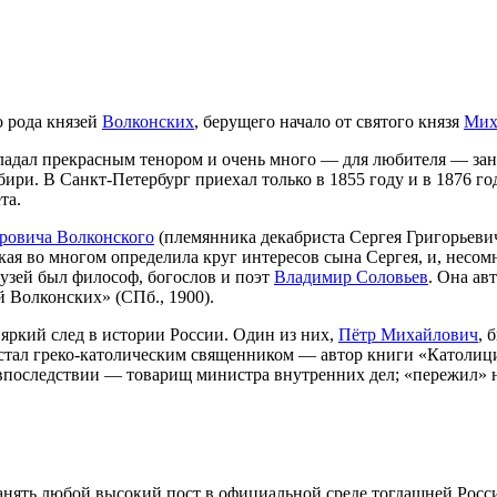
 рода князей
Волконских
, берущего начало от святого князя
Мих
бладал прекрасным тенором и очень много — для любителя — за
Сибири. В Санкт-Петербург приехал только в 1855 году и в 1876
та.
ровича Волконского
(племянника декабриста Сергея Григорьеви
ая во многом определила круг интересов сына Сергея, и, несомн
друзей был философ, богослов и поэт
Владимир Соловьев
. Она ав
ей Волконских» (СПб., 1900).
 яркий след в истории России. Один из них,
Пётр Михайлович
, 
 стал греко-католическим священником — автор книги «Католиц
 впоследствии — товарищ министра внутренних дел; «пережил» 
нять любой высокий пост в официальной среде тогдашней России