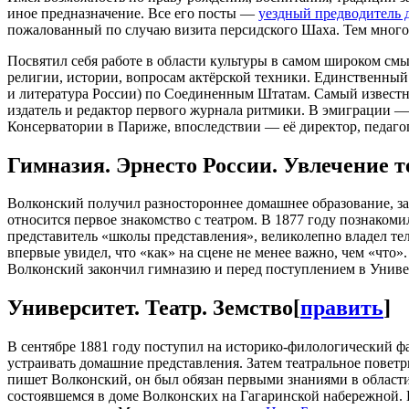
иное предназначение. Все его посты —
уездный предводитель 
пожалованный по случаю визита персидского Шаха. Тем многоо
Посвятил себя работе в области культуры в самом широком смыс
религии, истории, вопросам актёрской техники. Единственный
и литература России) по Соединенным Штатам. Самый известны
издатель и редактор первого журнала ритмики. В эмиграции —
Консерватории в Париже, впоследствии — её директор, педагог
Гимназия. Эрнесто России. Увлечение т
Волконский получил разностороннее домашнее образование, за
относится первое знакомство с театром. В 1877 году познакоми
представитель «школы представления», великолепно владел тел
впервые увидел, что «как» на сцене не менее важно, чем «что»
Волконский закончил гимназию и перед поступлением в Универ
Университет. Театр. Земство
[
править
]
В сентябре 1881 году поступил на историко-филологический фа
устраивать домашние представления. Затем театральное повет
пишет Волконский, он был обязан первыми знаниями в области
состоявшемся в доме Волконских на Гагаринской набережной. П