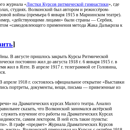
го журнала «
Листки Курсов ритмической гимнастики
», где
колах, студиях. Волконский был автором и режиссёром-
овой войны (премьера 6 января 1915 в Мариинском театре).
пример, «действующими лицами» были страны — Сербия,
пытом «самодовлеющего применения метода Жака Далькроза к
вить
]
ойны. В августе пришлось закрыть Курсы Ритмической
ески постоянно жил до августа 1918 г. 6 января 1915 г. в
я жил в Ялте. В апреле 1917 г. телеграммой от Головина,
ся.
 В апреле 1918 г. состоялось официальное открытие «Выставки
ились портреты, документы, вещи, письма — привезенные из
речи» на Драматических курсах Малого театра. Анализ
равильнее сказать, что Волконский занимался актёрской
т служить изучение его работы на Драматических Курсах
видимости, самим лектором. В ней есть такие пункты:
ости». В графе «предмет» Журнала Драматических Курсов
ечь-жесты». Волконский преподавал на Курсах с октября 1918