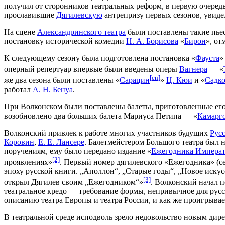
получил от сторонников театральных реформ, в первую очеред
прославившие
Дягилевскую
антрепризу первых сезонов, увидел
На сцене
Александринского театра
были поставлены такие пьес
постановку исторической комедии
Н. А. Борисова
«
Бирон
», от
К следующему сезону была подготовлена постановка «
Фауста
»
оперный репертуар впервые были введены оперы
Вагнера
— «
[en]
же два сезона были поставлены «
Сарацин
»
Ц. Кюи
и «
Садк
работал
А. Н. Бенуа
.
При Волконском были поставлены балеты, приготовленные ег
возобновлено два больших балета Мариуса Петипа — «
Камарг
Волконский привлек к работе многих участников будущих
Рус
Коровин
,
Е. Е. Лансере
. Балетмейстером Большого театра был 
поручениям, ему было передано издание «
Ежегодника Императ
[2]
проявлениях»
. Первый номер дягилевского «Ежегодника» (с
эпоху русской книги. „Аполлон“, „Старые годы“, „Новое искус
[3]
открыл Дягилев своим „Ежегодником“»
. Волконский начал 
театральное кредо — требование формы, непривычное для русс
описанию театра Европы и театра России, и как же проигрывае
В театральной среде исподволь зрело недовольство новым дир