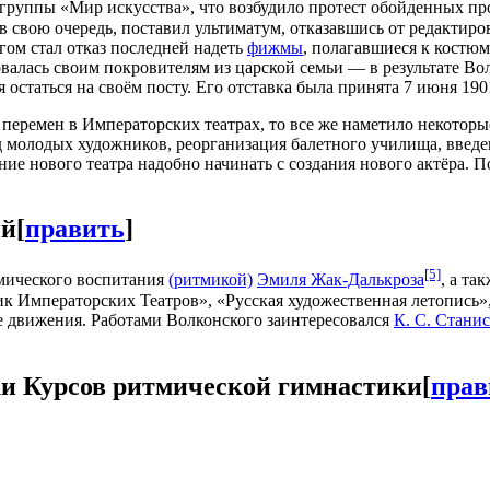
 группы «Мир искусства», что возбудило протест обойденных п
в свою очередь, поставил ультиматум, отказавшись от редакти
гом стал отказ последней надеть
фижмы
, полагавшиеся к костюм
алась своим покровителям из царской семьи — в результате Во
остаться на своём посту. Его отставка была принята 7 июня 1901
 перемен в Императорских театрах, то все же наметило некоторы
д молодых художников, реорганизация балетного училища, введе
ие нового театра надобно начинать с создания нового актёра. П
ий
[
править
]
[5]
тмического воспитания
(ритмикой)
Эмиля Жак-Далькроза
, а та
к Императорских Театров», «Русская художественная летопись», 
ве движения. Работами Волконского заинтересовался
К. С. Стани
и Курсов ритмической гимнастики
[
прав