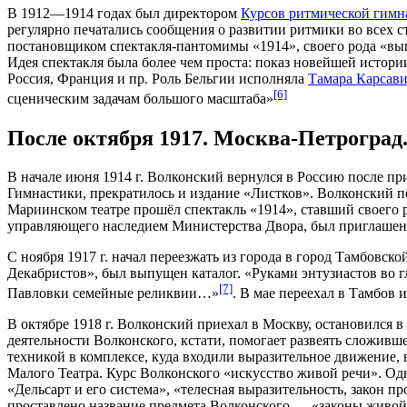
В 1912—1914 годах был директором
Курсов ритмической гимн
регулярно печатались сообщения о развитии ритмики во всех с
постановщиком спектакля-пантомимы «1914», своего рода «вып
Идея спектакля была более чем проста: показ новейшей исто
Россия, Франция и пр. Роль Бельгии исполняла
Тамара Карсав
[6]
сценическим задачам большого масштаба»
После октября 1917. Москва-Петроград
В начале июня 1914 г. Волконский вернулся в Россию после п
Гимнастики, прекратилось и издание «Листков». Волконский пер
Мариинском театре прошёл спектакль «1914», ставший своего р
управляющего наследием Министерства Двора, был приглашен в
С ноября 1917 г. начал переезжать из города в город Тамбовск
Декабристов», был выпущен каталог. «Руками энтузиастов во 
[7]
Павловки семейные реликвии…»
. В мае переехал в Тамбов 
В октябре 1918 г. Волконский приехал в Москву, остановился 
деятельности Волконского, кстати, помогает развеять сложивше
техникой в комплексе, куда входили выразительное движение,
Малого Театра. Курс Волконского «искусство живой речи». Одн
«Дельсарт и его система», «телесная выразительность, закон 
проставлено название предмета Волконского — «законы живой р