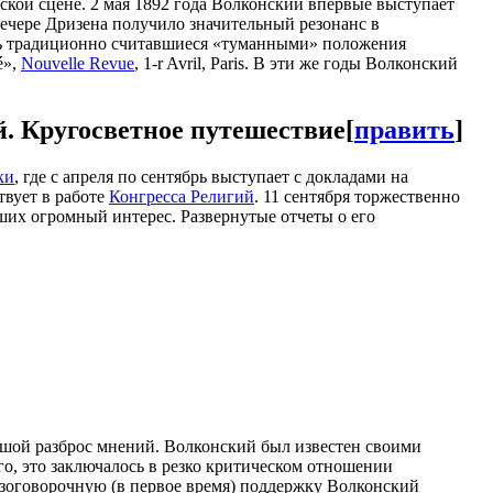
сской сцене. 2 мая 1892 года Волконский впервые выступает
вечере Дризена получило значительный резонанс в
ть традиционно считавшиеся «туманными» положения
é»,
Nouvelle Revue
, 1-r Avril, Paris. В эти же годы Волконский
й. Кругосветное путешествие
[
править
]
ки
, где с апреля по сентябрь выступает с докладами на
твует в работе
Конгресса Религий
. 11 сентября торжественно
ших огромный интерес. Развернутые отчеты о его
ьшой разброс мнений. Волконский был известен своими
о, это заключалось в резко критическом отношении
безоговорочную (в первое время) поддержку Волконский