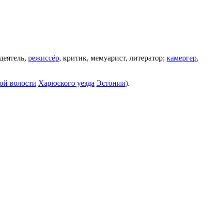
деятель,
режиссёр
, критик, мемуарист, литератор;
камергер
,
ой волости
Харюского уезда
Эстонии
).