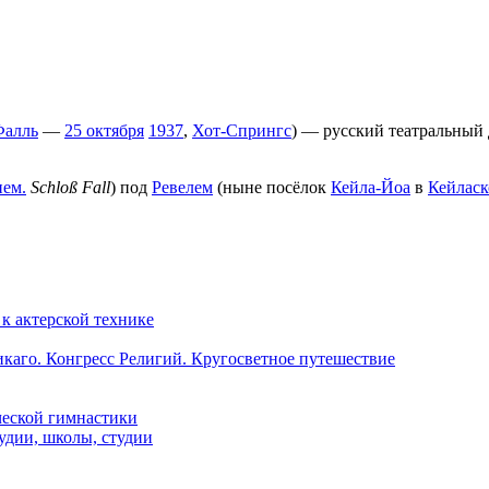
Фалль
—
25 октября
1937
,
Хот-Спрингс
) — русский театральный 
нем.
Schloß Fall
) под
Ревелем
(ныне посёлок
Кейла-Йоа
в
Кейласк
 к актерской технике
икаго. Конгресс Религий. Кругосветное путешествие
ческой гимнастики
удии, школы, студии