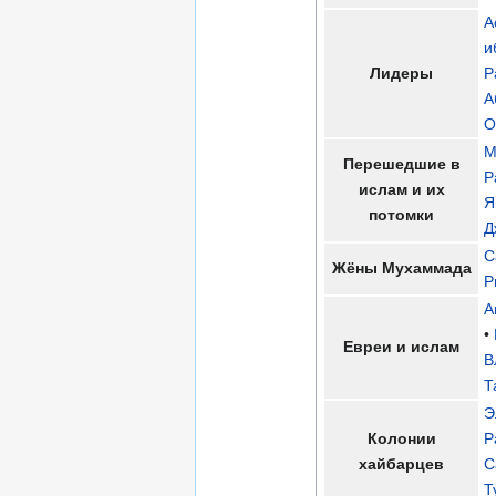
А
и
Лидеры
Р
А
О
М
Перешедшие в
Р
ислам и их
Я
потомки
Д
С
Жёны Мухаммада
Р
А
•
Евреи и ислам
В
Т
Э
Колонии
Р
хайбарцев
С
Т