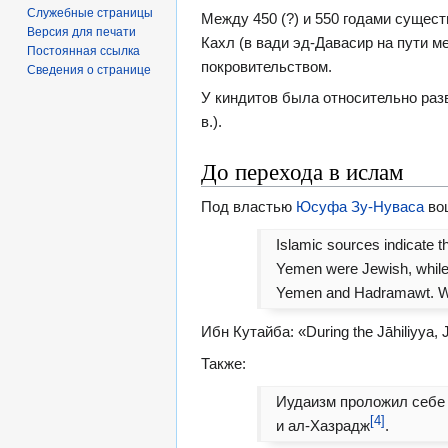
Служебные страницы
Между 450 (?) и 550 годами сущес
Версия для печати
Кахл (в вади эд-Давасир на пути 
Постоянная ссылка
покровительством.
Сведения о странице
У киндитов была относительно разв
в.).
До перехода в ислам
Под властью
Юсуфа Зу-Нуваса
во
Islamic sources indicate t
Yemen were Jewish, while 
Yemen and Hadramawt. We 
Ибн Кутайба: «During the Jāhiliyya, 
Также:
Иудаизм проложил себе т
[4]
и ал-Хазрадж
.