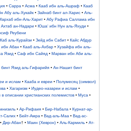
дия
•
Сарра
•
Асма
•
Кааб ибн аль-Ашраф
•
Кааб
н Абу аль-Хукайк
•
Зайнаб бинт ал-Харис
•
Аль-
Мархаб ибн-Аль-Харит
•
Абу Рафиа Саллама ибн
 Ахтаб ан-Надари
•
Юша‘ ибн Нун аль-Яхуди
•
осиф Реубени
Каб аль-Курайзи
•
Зейд ибн Сабит
•
Кайс Абдур
 ибн Абан
•
Кааб аль-Ахбар
•
Хузайфа ибн аль-
а Язид
•
Саф ибн Сайяд
•
Марван ибн Аби аль-
 бинт Язид аль-Гифарийя
•
Ан-Нашит бинт
еи и ислам
•
Кааба и евреи
•
Полумесяц (символ)
ова
•
Хагаризм
•
Иудео-назареи и ислам
•
 в описании христианских полемистов
•
Муса
•
мнизиль
•
Ар-Рифаия
•
Бир-Набала
•
Курнат-ар-
т-Салих
•
Бейт-Амра
•
Вад-аль-Маа
•
Вад-ас-
 •
Дир-Абан
† •
Маин (Хеврон)
•
Аль-Кармиль
•
Ат-