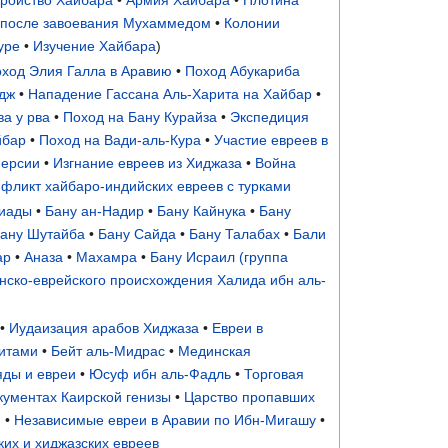
 после завоевания Мухаммедом
•
Колонии
уре
•
Изучение Хайбара
)
ход Элия Галла в Аравию
•
Поход Абукариба
дж
•
Нападение Гассана Аль-Харита на Хайбар
•
ва у рва
•
Поход на Бану Курайза
•
Экспедиция
йбар
•
Поход на Вади-аль-Кура
•
Участие евреев в
Персии
•
Изгнание евреев из Хиджаза
•
Война
фликт хайбаро-индийских евреев с турками
иады
•
Бану ан-Надир
•
Бану Кайнука
•
Бану
ану Шутайба
•
Бану Сайда
•
Бану Талабах
•
Бали
ар
•
Аназа
•
Махамра
•
Бану Исраил (группа
нско-еврейского происхождения Халида ибн аль-
•
Иудаизация арабов Хиджаза
•
Евреи в
шитами
•
Бейт аль-Мидрас
•
Мединская
ды и евреи
•
Юсуф ибн аль-Фадль
•
Торговая
кументах Каирской генизы
•
Царство пропавших
)
•
Независимые евреи в Аравии по Ибн-Мигашу
•
их и хиджазских евреев