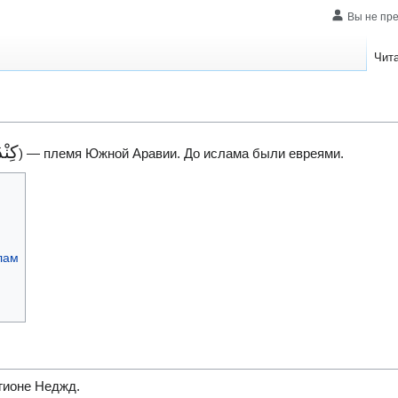
Вы не пр
Чит
كِنْ
) — племя Южной Аравии. До ислама были евреями.
лам
гионе Неджд.