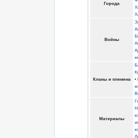
Города
Х
Х
З
А
Б
Войны
А
А
е
Б
К
Кланы и племена
•
м
В
Г
Н
к
Материалы
и
к
Л