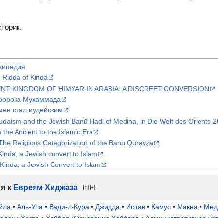
торик.
икипедия
 Ridda of Kinda
ENT KINGDOM OF ḤIMYAR IN ARABIA: A DISCREET CONVERSION
пророка Мухаммада
мен стал иудейским
udaism and the Jewish Banū Hadl of Medina, in Die Welt des Orients 2
 the Ancient to the Islamic Era
he Religious Categorization of the Banū Qurayẓa
Kinda, a Jewish convert to Islam
 Kinda, a Jewish Convert to Islam
ся к
Евреям Хиджаза
↑
[
]
+
йла
•
Аль-Ула
•
Вади-л-Кура
•
Джидда
•
Иотав
•
Камус
•
Макна
•
Мед
адак
•
Хегра
•
Хайбар
(
Основание Хайбара
•
Административное ус