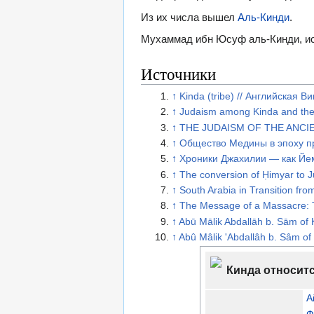
Из их числа вышел
Аль-Кинди
.
Мухаммад ибн Юсуф аль-Кинди, ис
Источники
↑
Kinda (tribe) // Английская В
↑
Judaism among Kinda and the
↑
THE JUDAISM OF THE ANCI
↑
Общество Медины в эпоху 
↑
Хроники Джахилии — как Йе
↑
The conversion of Ḥimyar to J
↑
South Arabia in Transition from
↑
The Message of a Massacre: T
↑
Abū Mālik Abdallāh b. Sām of 
↑
Abû Mâlik 'Abdallâh b. Sâm of
Кинда относит
А
Ф