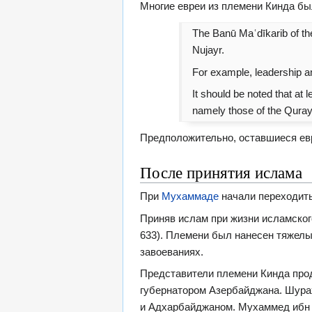
Многие евреи из племени Кинда б
The Banū Maʿdīkarib of the
Nujayr.
For example, leadership a
It should be noted that at
namely those of the Quray
Предположительно, оставшиеся ев
После принятия ислама
При
Мухаммаде
начали переходить
Приняв ислам при жизни исламског
633). Племени был нанесен тяжелы
завоеваниях.
Представители племени Кинда про
губернатором Азербайджана. Шура
и Адхарбайджаном. Мухаммед ибн 