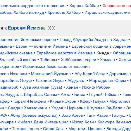
зраильско-иорданские отношения
•
Харрат-Хайбар
•
Хевронское на
айбар, Хайбар йа-яхуд
•
Крепость Хайбар
•
Израильско-саудовские
ся к
Евреям Йемена
↑
[
]
+
ронология йеменских евреев
•
Поход Абукариба Асада на Хиджаз
•
емена
•
Евреи — политики Йемена
•
Еврейская община в совреме
ндийском океане
•
Еврейское царство в Йемене
•
Кинда
•
Обращени
Волшебный ковёр»
•
Тобиады
•
Хаббанские евреи
•
Хамдан
•
Химья
ахдонитов
•
Израильско-йеменские отношения
асир Йохнаам
•
Маликариб Йухамин
•
Абу-Кариб Асад
•
Дариамар 
архабиль Яккуф
•
Лахниах Януф
•
Абдкулал
•
Мартадилан Юним
•
адикариб
•
Зува Алайман
(
Зува
) •
Ханан
•
Иосиф Раббан
ль-Яхуд аль-Шараб ас-Салам
•
Амка
•
Битха
•
Геулей-Тейман
•
Гив
афар
•
Кирьят-Нетафим
•
Кирьят-Экрон
•
Кфар-Тапуах
•
Маргалиот
ин
•
Саада
•
Хашмонаим
•
Ходая
•
Цуриэль
•
Штулим
•
Эд-Дали
•
Эл
-WA
•
Абир (боевое искусство)
•
Зоар Аргов
•
Гали Атари
•
Гаргуш
•
имьяре
•
Инбал
•
Дана Интернэшнл
•
Изхар Коэн
•
Культура йеменс
тари
•
Темани-танец
•
Офра Хаза
•
Маргалит Цанани
•
Балади Дар