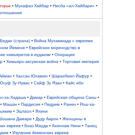
горье
•
Мухафаз Хайбар
•
Нисба «ал-Хайбари»
•
 отношения
Бедан (страна)
•
Война Мухаммада с евреями
нном Йемене
•
Еврейское мореходство в
е химьяритов в иудаизм
•
Операция
р
•
Химьяро-аксумская война
•
Торговая империя
Айман
•
Хассан Юхамин
•
Шарахбиил Йафур
•
Юсуф Зу-Нувас
•
Сайф Зу Язан
•
Кайс ибн
он-ха-Хадаша
•
Дамар
•
Еврейская община Саны
•
•
Машэн
•
Пардесия
•
Педуим
•
Ранен
•
Рош-ха-
ьяким
•
Эштаол
•
Яхини
Шошана Дамари
•
Дуду Аарон
•
Женщины в
ких евреев
•
Боаз Мауда
•
Ахиноам Нини
•
Танец
даим
•
Изучение йеменских евреев