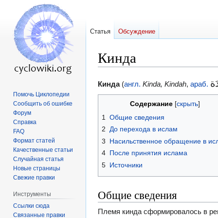
Статья
Обсуждение
Кинда
Перейти
Перейти
دَة
Кинда
(
англ.
Kinda, Kindah
,
араб.
к
к
Помочь Циклопедии
Содержание
Сообщить об ошибке
навигации
поиску
Форум
1
Общие сведения
Справка
2
До перехода в ислам
FAQ
3
Насильственное обращение в ис
Формат статей
Качественные статьи
4
После принятия ислама
Случайная статья
5
Источники
Новые страницы
Свежие правки
Общие сведения
Инструменты
Ссылки сюда
Племя кинда сформировалось в ре
Связанные правки