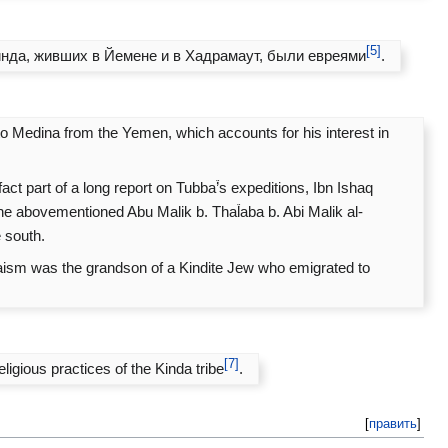
[5]
инда, живших в Йемене и в Хадрамаут, были евреями
.
to Medina from the Yemen, which accounts for his interest in
ct part of a long report on Tubba֒’s expeditions, Ibn Ishaq
the abovementioned Abu Malik b. Tha֒laba b. Abi Malik al-
 south.
udaism was the grandson of a Kindite Jew who emigrated to
[7]
eligious practices of the Kinda tribe
.
[
править
]