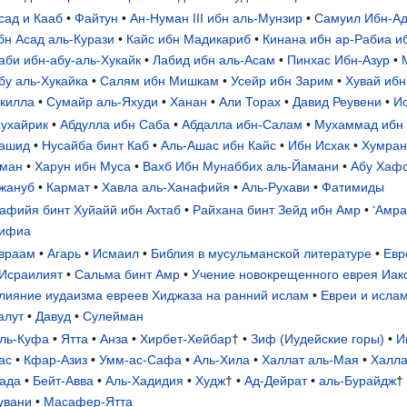
сад и Кааб
•
Файтун
•
Ан-Нуман III ибн аль-Мунзир
•
Самуил Ибн-А
бн Асад аль-Курази
•
Кайс ибн Мадикариб
•
Кинана ибн ар-Рабиа иб
аби ибн-абу-аль-Хукайк
•
Лабид ибн аль-Асам
•
Пинхас Ибн-Азур
•
бу аль-Хукайка
•
Салям ибн Мишкам
•
Усейр ибн Зарим
•
Хувай ибн
килла
•
Сумайр аль-Яхуди
•
Ханан
•
Али Торах
•
Давид Реувени
•
И
ухайрик
•
Абдулла ибн Саба
•
Абдалла ибн-Салам
•
Мухаммад ибн 
ашид
•
Нусайба бинт Каб
•
Аль-Ашас ибн Кайс
•
Ибн Исхак
•
Хумран
ман
•
Харун ибн Муса
•
Вахб Ибн Мунаббих аль-Йамани
•
Абу Хафс
жануб
•
Кармат
•
Хавла аль-Ханафийя
•
Аль-Рухави
•
Фатимиды
афийя бинт Хуйайй ибн Ахтаб
•
Райхана бинт Зейд ибн Амр
•
‘Амра
ифиа
враам
•
Агарь
•
Исмаил
•
Библия в мусульманской литературе
•
Евр
Исраилият
•
Сальма бинт Амр
•
Учение новокрещенного еврея Иак
лияние иудаизма евреев Хиджаза на ранний ислам
•
Евреи и ислам
алут
•
Давуд
•
Сулейман
ль-Куфа
•
Ятта
•
Анза
•
Хирбет-Хейбар
† •
Зиф (Иудейские горы)
•
И
ас
•
Кфар-Азиз
•
Умм-ас-Сафа
•
Аль-Хила
•
Халлат аль-Мая
•
Халла
ада
•
Бейт-Авва
•
Аль-Хадидия
•
Худж
† •
Ад-Дейрат
•
аль-Бурайдж
†
увани
•
Масафер-Ятта