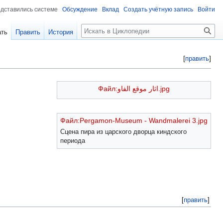
едставились системе
Обсуждение
Вклад
Создать учётную запись
Войти
Поиск
ать
Править
История
[
править
]
Файл:اثار موقع الفاو.jpg
Файл:Pergamon-Museum - Wandmalerei 3.jpg
Сцена пира из царского дворца киндского
периода
[
править
]