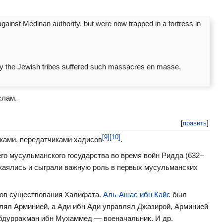
gainst Medinan authority, but were now trapped in a fortress in
only the Jewish tribes suffered such massacres en masse,
слам.
[
править
]
[9]
[10]
ками, передатчиками хадисов
.
го мусульманского государства во время войн Ридда (632–
скаялись и сыграли важную роль в первых мусульманских
ков существования Халифата.
Аль-Ашас ибн Кайс
был
лял Арминией, а Ади ибн Ади управлял Джазирой, Арминией
бдуррахман ибн Мухаммед — военачальник. И др.