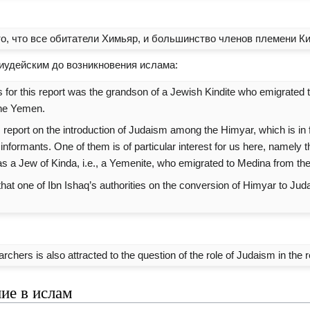
то, что все обитатели Химьяр, и большинство членов племени К
иудейским до возникновения ислама:
 for this report was the grandson of a Jewish Kindite who emigrated 
the Yemen.
report on the introduction of Judaism among the Himyar, which is in fa
informants. One of them is of particular interest for us here, namely 
s a Jew of Kinda, i.e., a Yemenite, who emigrated to Medina from the
that one of Ibn Ishaq’s authorities on the conversion of Himyar to J
archers is also attracted to the question of the role of Judaism in the r
ие в ислам