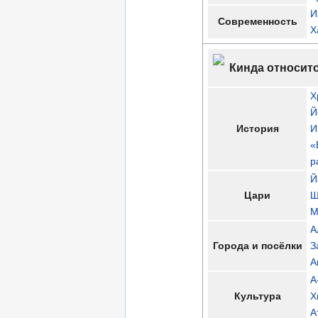
И
Современность
Х
Кинда относит
Х
Й
История
И
«
р
Й
Цари
Ш
М
А
Города и посёлки
З
А
A
Культура
Х
А