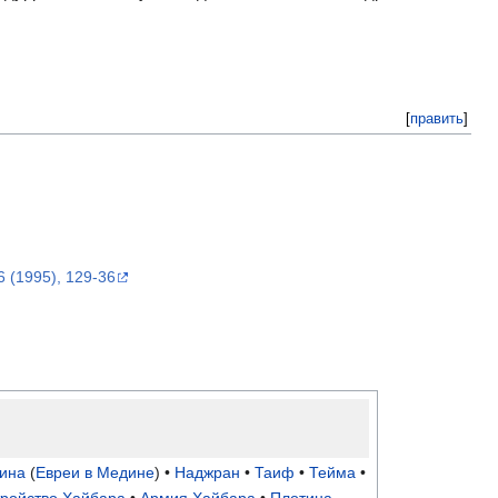
[
править
]
6 (1995), 129-36
ина
(
Евреи в Медине
) •
Наджран
•
Таиф
•
Тейма
•
тройство Хайбара
•
Армия Хайбара
•
Плотина