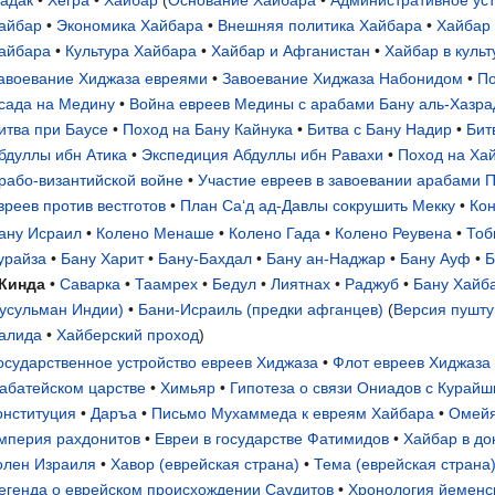
айбар
•
Экономика Хайбара
•
Внешняя политика Хайбара
•
Хайбар
айбара
•
Культура Хайбара
•
Хайбар и Афганистан
•
Хайбар в культ
авоевание Хиджаза евреями
•
Завоевание Хиджаза Набонидом
•
По
сада на Медину
•
Война евреев Медины с арабами Бану аль-Хазра
итва при Баусе
•
Поход на Бану Кайнука
•
Битва с Бану Надир
•
Бит
бдуллы ибн Атика
•
Экспедиция Абдуллы ибн Равахи
•
Поход на Ха
рабо-византийской войне
•
Участие евреев в завоевании арабами 
вреев против вестготов
•
План Са‘д ад-Давлы сокрушить Мекку
•
Кон
ану Исраил
•
Колено Менаше
•
Колено Гада
•
Колено Реувена
•
Тоб
урайза
•
Бану Харит
•
Бану-Бахдал
•
Бану ан-Наджар
•
Бану Ауф
•
Б
Кинда
•
Саварка
•
Таамрех
•
Бедул
•
Лиятнах
•
Раджуб
•
Бану Хайб
усульман Индии)
•
Бани-Исраиль (предки афганцев)
(
Версия пушту
алида
•
Хайберский проход
)
осударственное устройство евреев Хиджаза
•
Флот евреев Хиджаза
абатейском царстве
•
Химьяр
•
Гипотеза о связи Ониадов с Курай
онституция
•
Даръа
•
Письмо Мухаммеда к евреям Хайбара
•
Омейя
мперия рахдонитов
•
Евреи в государстве Фатимидов
•
Хайбар в до
олен Израиля
•
Хавор (еврейская страна)
•
Тема (еврейская страна
егенда о еврейском происхождении Саудитов
•
Хронология йеменск