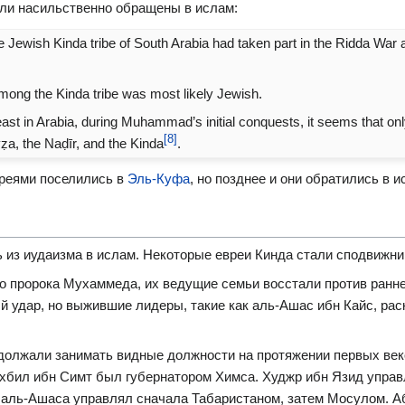
ыли насильственно обращены в ислам:
 Jewish Kinda tribe of South Arabia had taken part in the Ridda War a
mong the Kinda tribe was most likely Jewish.
 least in Arabia, during Muhammad’s initial conquests, it seems that 
[8]
ẓa, the Naḍīr, and the Kinda
.
реями поселились в
Эль-Куфа
, но позднее и они обратились в и
 из иудаизма в ислам. Некоторые евреи Кинда стали сподвижни
о пророка Мухаммеда, их ведущие семьи восстали против ранне
й удар, но выжившие лидеры, такие как аль-Ашас ибн Кайс, ра
должали занимать видные должности на протяжении первых ве
хбил ибн Симт был губернатором Химса. Худжр ибн Язид управ
аль-Ашаса управлял сначала Табаристаном, затем Мосулом. А