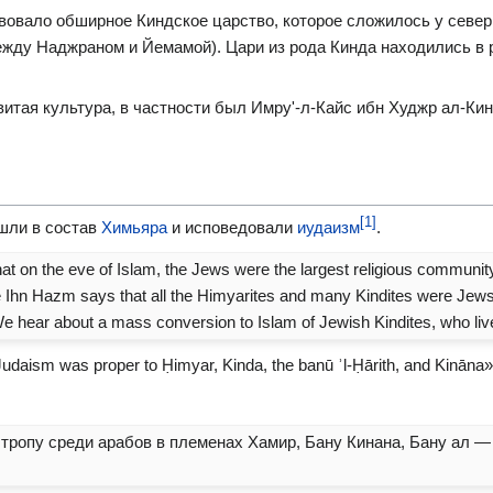
твовало обширное Киндское царство, которое сложилось у севе
между Наджраном и Йемамой). Цари из рода Кинда находились в 
итая культура, в частности был Имру'-л-Кайс ибн Худжр ал-Кин
[1]
шли в состав
Химьяра
и исповедовали
иудаизм
.
hat on the eve of Islam, the Jews were the largest religious community 
Ihn Hazm says that all the Himyarites and many Kindites were Jews. 
hear about a mass conversion to Islam of Jewish Kindites, who liv
Judaism was proper to Ḥimyar, Kinda, the banū ʾl-Ḥārith, and Kināna»
ропу среди арабов в племенах Хамир, Бану Кинана, Бану ал — Х