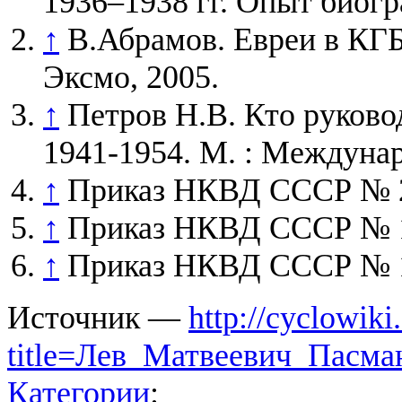
1936–1938 гг. Опыт биогр
↑
В.Абрамов. Евреи в КГБ
Эксмо, 2005.
↑
Петров Н.В. Кто руково
1941-1954. М. : Междунар
↑
Приказ НКВД СССР № 24
↑
Приказ НКВД СССР № 10
↑
Приказ НКВД СССР № 10
Источник —
http://cyclowiki
title=Лев_Матвеевич_Пасма
Категории
: