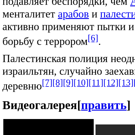
подавляет беспорядки, чем
менталитет
арабов
и
палест
активно применяют пытки и
[6]
борьбу с террором
.
Палестинская полиция неодн
израильтян, случайно заеха
[7]
[8]
[9]
[10]
[11]
[12]
[13]
деревню
Видеогалерея
[
править
]