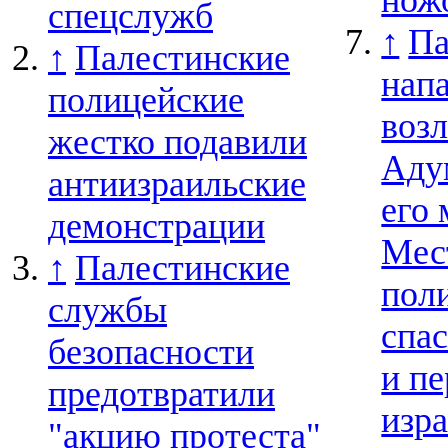
спецслужб
↑
Па
↑
Палестинские
напа
полицейские
воз
жестко подавили
Аду
антиизраильские
его
демонстрации
Мес
↑
Палестинские
пол
службы
спа
безопасности
и п
предотвратили
изр
"акцию протеста"