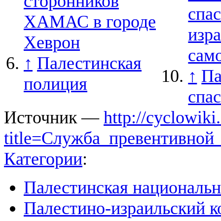
сторонников
спа
ХАМАС в городе
изра
Хеврон
сам
↑
Палестинская
↑
Па
полиция
спа
Источник —
http://cyclowiki
title=Служба_превентивно
Категории
:
Палестинская национальн
Палестино-израильский к