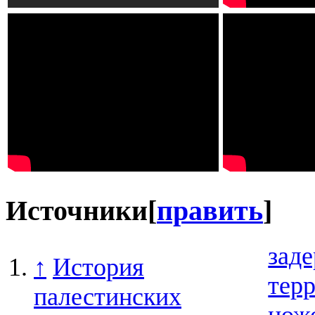
Источники
[
править
]
зад
↑
История
терр
палестинских
нож