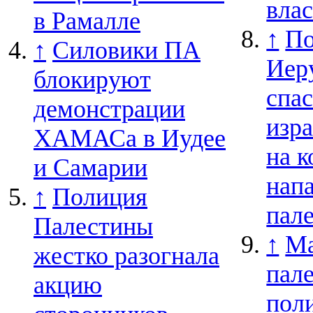
вла
в Рамалле
↑
П
↑
Силовики ПА
Иер
блокируют
спа
демонстрации
изр
ХАМАСа в Иудее
на к
и Самарии
нап
↑
Полиция
пал
Палестины
↑
Ma
жестко разогнала
пал
акцию
пол