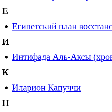
Е
Египетский план восстано
И
Интифада Аль-Аксы (хрон
К
Иларион Капуччи
Н