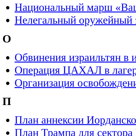
Национальный марш «Ваш
Нелегальный оружейный 
О
Обвинения израильтян в 
Операция ЦАХАЛ в лагер
Организация освобожден
П
План аннексии Иорданск
План Трампа для сектора 