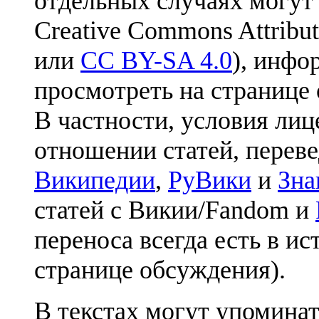
отдельных случаях могут
Creative Commons Attribut
или
CC BY-SA 4.0
), инфо
просмотреть на странице 
В частности, условия лиц
отношении статей, перев
Википедии
,
РуВики
и
Зна
статей с Викии/Fandom и
переноса всегда есть в ис
странице обсуждения).
В текстах могут упоминат