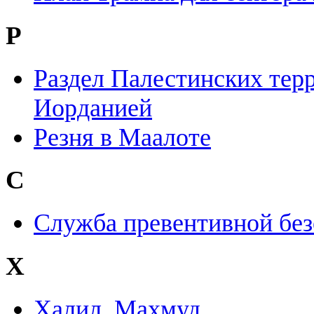
Р
Раздел Палестинских тер
Иорданией
Резня в Маалоте
С
Служба превентивной бе
Х
Халил, Махмуд