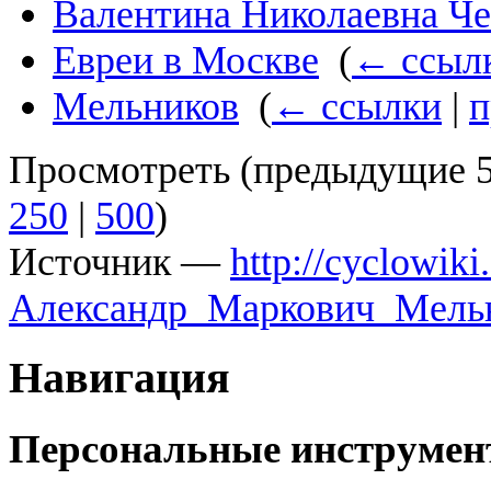
Валентина Николаевна Ч
Евреи в Москве
‎
(
← ссыл
Мельников
‎
(
← ссылки
|
п
Просмотреть (
предыдущие 
250
|
500
)
Источник —
http://cyclowi
Александр_Маркович_Мель
Навигация
Персональные инструме