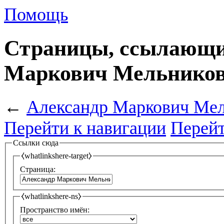
Помощь
Страницы, ссылающи
Маркович Мельнико
←
Александр Маркович Ме
Перейти к навигации
Перейт
Ссылки сюда
⧼whatlinkshere-target⧽
Страница:
⧼whatlinkshere-ns⧽
Пространство имён: