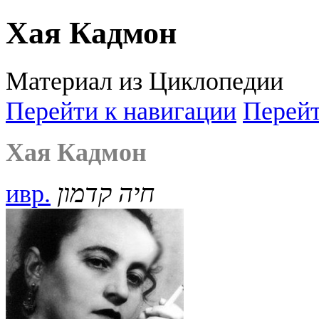
Хая Кадмон
Материал из Циклопедии
Перейти к навигации
Перейт
Хая Кадмон
ивр.
חיה קדמון