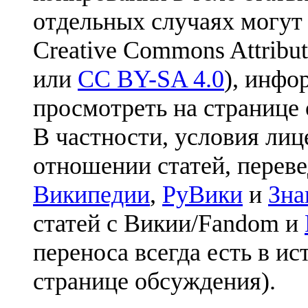
отдельных случаях могут
Creative Commons Attribut
или
CC BY-SA 4.0
), инфо
просмотреть на странице 
В частности, условия лиц
отношении статей, перев
Википедии
,
РуВики
и
Зна
статей с Викии/Fandom и
переноса всегда есть в ис
странице обсуждения).