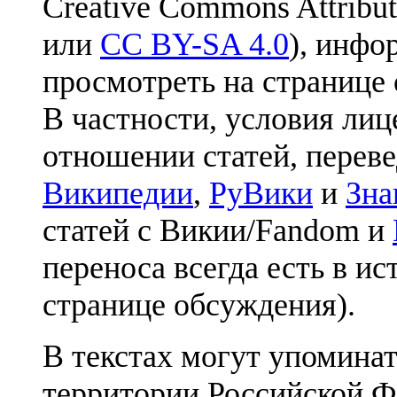
Creative Commons Attribut
или
CC BY-SA 4.0
), инфо
просмотреть на странице 
В частности, условия лиц
отношении статей, перев
Википедии
,
РуВики
и
Зна
статей с Викии/Fandom и
переноса всегда есть в ис
странице обсуждения).
В текстах могут упоминат
территории Российской Ф