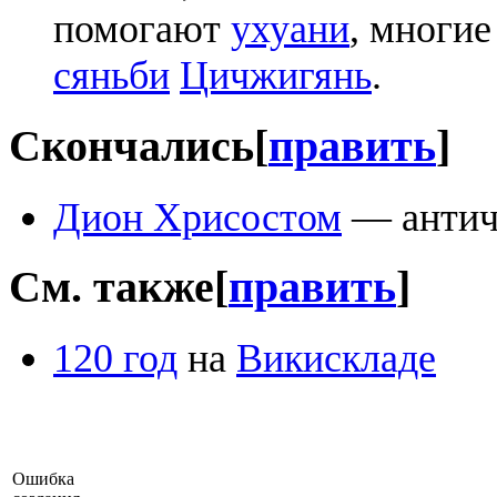
помогают
ухуани
, многие
сяньби
Цичжигянь
.
Скончались
[
править
]
Дион Хрисостом
— антич
См. также
[
править
]
120 год
на
Викискладе
Ошибка