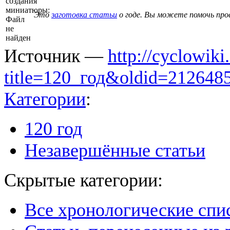
создания
миниатюры:
Это
заготовка статьи
о годе.
Вы можете помочь про
Файл
не
найден
Источник —
http://cyclowiki
title=120_год&oldid=212648
Категории
:
120 год
Незавершённые статьи
Скрытые категории:
Все хронологические спи