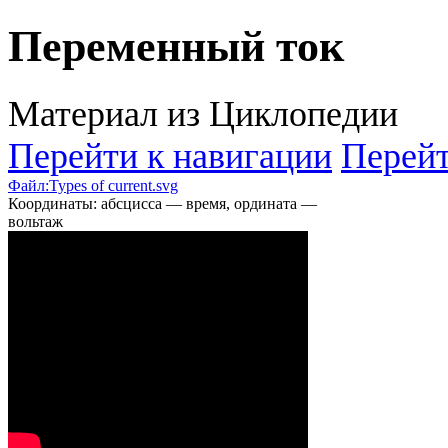
Переменный ток
Материал из Циклопедии
Перейти к навигации
Перейт
Файл:Types of current.svg
Координаты: абсцисса — время, ордината —
вольтаж