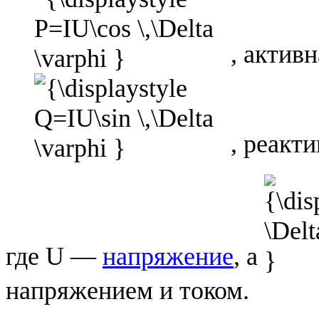
, актив
, реакт
где U —
напряжение
, а
напряжением и током.