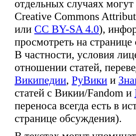
отдельных случаях могут
Creative Commons Attribut
или
CC BY-SA 4.0
), инфо
просмотреть на странице 
В частности, условия лиц
отношении статей, перев
Википедии
,
РуВики
и
Зна
статей с Викии/Fandom и
переноса всегда есть в ис
странице обсуждения).
В текстах могут упоминат