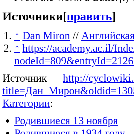
Источники
[
править
]
↑
Dan Miron
//
Английска
↑
https://academy.ac.il/Ind
nodeId=809&entryId=2126
Источник —
http://cyclowiki
title=Дан_Мирон&oldid=130
Категории
:
Родившиеся 13 ноября
Родившиеся в 1934 году