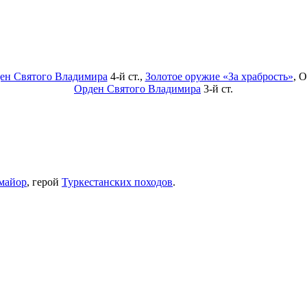
ен Святого Владимира
4-й ст.,
Золотое оружие «За храбрость»
, 
Орден Святого Владимира
3-й ст.
-майор
, герой
Туркестанских походов
.