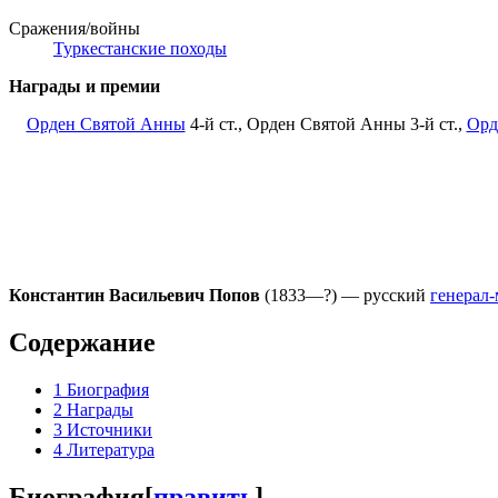
Сражения/войны
Туркестанские походы
Награды и премии
Орден Святой Анны
4-й ст., Орден Святой Анны 3-й ст.,
Орд
Константин Васильевич Попов
(1833—?) — русский
генерал
Содержание
1
Биография
2
Награды
3
Источники
4
Литература
Биография
[
править
]