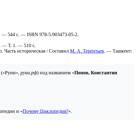
7. — 544 с. — ISBN 978-5-903473-05-2.
 — Т. 1. — 510 с.
. Часть историческая / Составил
М. А. Терентьев
. — Ташкент:
 («Руни»,
руни.рф
) под названием «
Попов, Константин
опедии и «
Почему Циклопедия?
».