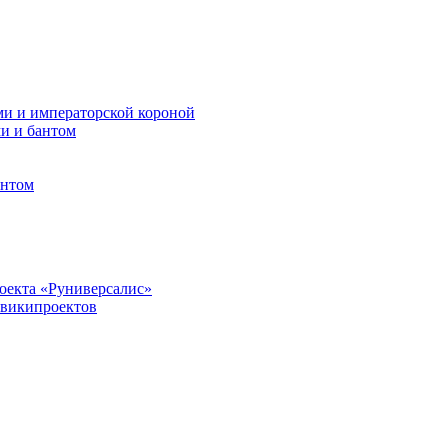
ми и императорской короной
ми и бантом
антом
оекта «Руниверсалис»
 википроектов