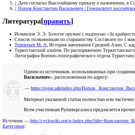
↑
Дата согласно Высочайшему приказу о назначении, в С
↑
Попов Константин Васильевич / Генералитет российско
Литература
[
править
]
Исмаилов Э. Э. Золотое оружие с надписью «За храброс
Список полковникам по старшинству. Составлен по 1 мая
Терентьев М. А.
История завоевания Средней Азии. С ка
Туркестанский альбом. По распоряжению Туркестанского 
Литография Военно-топографического отдела Туркестанско
Одним из источников, использованных при создании д
Васильевич
», расположенная по адресу:
—
https://руни.рф/index.php/Попов,_Константин_Вас
Материал указанной статьи полностью или частично
Всем участникам Руниверсалиса предлагается прочит
Источник —
http://cyclowiki.org/w/index.php?title=Константи
Категории
: