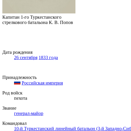
Капитан 1-го Туркестанского
стрелкового батальона К. В. Попов
Дата рождения
26 сентября
1833 года
Принадлежность
Российская империя
Род войск
пехота
Звание
генерал-майор
Командовал
10-й Туркестанский линейный батальон (3-й Западно-Си