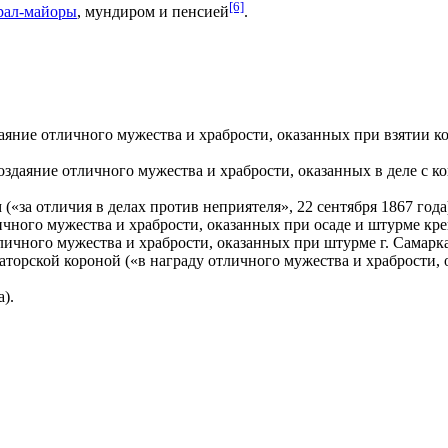
[6]
рал-майоры
, мундиром и пенсией
.
аяние отличного мужества и храбрости, оказанных при взятии ко
здаяние отличного мужества и храбрости, оказанных в деле с к
(«за отличия в делах против неприятеля», 22 сентября 1867 года
ичного мужества и храбрости, оказанных при осаде и штурме креп
ичного мужества и храбрости, оказанных при штурме г. Самаркан
торской короной («в награду отличного мужества и храбрости, о
).