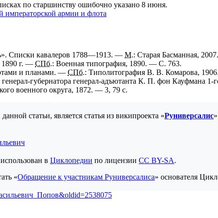
писках по старшинству ошибочно указано 8 июня.
й императорской армии и флота
ть». Списки кавалеров 1788—1913. —
М
.: Старая Басманная, 200
 1890 г. —
СПб.
: Военная типография, 1890. — С. 763.
ртами и планами. —
СПб.
: Типолитография В. В. Комарова, 1906.
генерал-губернатора генерал-адъютанта К. П. фон Кауфмана 1-го
го военного округа, 1872. — 3, 79 с.
анной статьи, является статья из википроекта «
Руниверсалис
»
ильевич
 использован в
Циклопедии
по лицензии
CC BY-SA
.
ать «
Обращение к участникам Руниверсалиса
» основателя Цикл
н_Васильевич_Попов&oldid=2538075