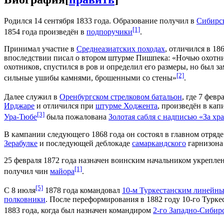
Родился 14 сентября 1833 года. Образование получил в
Сибирск
[1]
1854 года произведён в
подпоручики
.
Принимал участие в
Среднеазиатских походах
, отличился в 1
впоследствии писал о втором штурме Пишпека: «Ночью охотники
охотников, спустился в ров и определил его размеры, но был з
[2]
сильные ушибы камнями, брошенными со стены»
.
Далее служил в
Оренбургском стрелковом батальон
, где 7 фев
Ирджаре
и отличился при
штурме Ходжента
, произведён в кап
[3]
Ура-Тюбе
была пожалована
Золотая сабля с надписью «За хр
В кампании следующего 1868 года он состоял в главном отряд
Зерабулке
и последующей деблокаде
самаркандского
гарнизона
25 февраля 1872 года назначен воинским начальником укрепле
[1]
получил чин
майора
.
[5]
С 8 июля
1878 года командовал
10-м Туркестанским линейны
полковники
. После переформирования в 1882 году 10-го Турк
1883 года, когда был назначен командиром
2-го Западно-Сибир