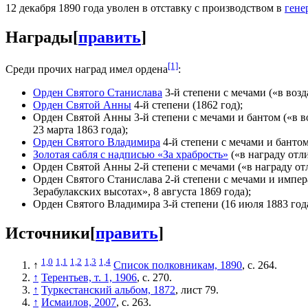
12 декабря 1890 года уволен в отставку с производством в
гене
Награды
[
править
]
[1]
Среди прочих наград имел ордена
:
Орден Святого Станислава
3-й степени с мечами («в возд
Орден Святой Анны
4-й степени (1862 год);
Орден Святой Анны 3-й степени с мечами и бантом («в во
23 марта 1863 года);
Орден Святого Владимира
4-й степени с мечами и бантом 
Золотая сабля с надписью «За храбрость»
(«в награду отл
Орден Святой Анны 2-й степени с мечами («в награду отл
Орден Святого Станислава 2-й степени с мечами и импера
Зерабулакских высотах», 8 августа 1869 года);
Орден Святого Владимира 3-й степени (16 июля 1883 года
Источники
[
править
]
1,0
1,1
1,2
1,3
1,4
↑
Список полковникам, 1890
, с. 264.
↑
Терентьев, т. 1, 1906
, с. 270.
↑
Туркестанский альбом, 1872
, лист 79.
↑
Исмаилов, 2007
, с. 263.