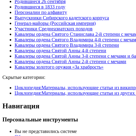
Родившиеся 26 сентября
Родившиеся в 1833 году
Персоналии по алфавиту
Выпускники Сибирского кадетского корпуса
Генерал-майоры (Российская империя)
Участники Среднеазиатских походов
Кавалеры ордена Святого Станислава 2-й степени с меча
Кавалеры ордена Святого Владимира 4-й степени с меча
Кавалеры ордена Святого Владимира 3-й степени
Кавалеры ордена Святой Анны 4-й степени
Кавалеры ордена Святой Анны 3-й степени с мечами и б
Кавалеры ордена Святой Анны 2-й степени с мечами
Кавалеры золотого оружия «За храбрость»
Скрытые категории:
Циклопедия:Материалы, использующие статьи из википр
Циклопедия:Материалы, использующие статьи из других
Навигация
Персональные инструменты
Вы не представились системе