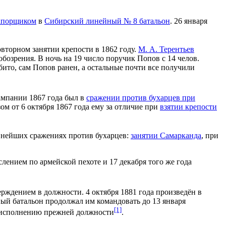
апорщиком
в
Сибирский линейный № 8 батальон
. 26 января
повторном занятии крепости в 1862 году.
М. А. Терентьев
бозрения. В ночь на 19 число поручик Попов с 14 челов.
убито, сам Попов ранен, а остальные почти все получили
кампании 1867 года был в
сражении против бухарцев при
ом от 6 октября 1867 года ему за отличие при
взятии крепости
авнейших сражениях против бухарцев:
занятии Самарканда
, при
лением по армейской пехоте и 17 декабря того же года
ерждением в должности. 4 октября 1881 года произведён в
ный батальон продолжал им командовать до 13 января
[1]
к исполнению прежней должности
.