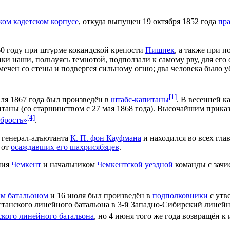
ом кадетском корпусе
, откуда выпущен 19 октября 1852 года
пр
860 году при штурме кокандской крепости
Пишпек
, а также при 
 наши, пользуясь темнотой, подползали к самому рву, для его о
амечен со стены и подвергся сильному огню; два человека было 
[1]
раля 1867 года был произведён в
штабс-капитаны
. В весенней 
итаны (со старшинством с 27 мая 1868 года). Высочайшим приказ
[4]
абрость»
.
е генерал-адъютанта
К. П. фон Кауфмана
и находился во всех гл
 от
осаждавших его шахрисябзцев
.
ния
Чемкент
и начальником
Чемкентской уездной
команды с зачис
м батальоном
и 16 июля был произведён в
подполковники
с утв
естанского линейного батальона в 3-й Западно-Сибирский линей
ского линейного батальона
, но 4 июня того же года возвращён 