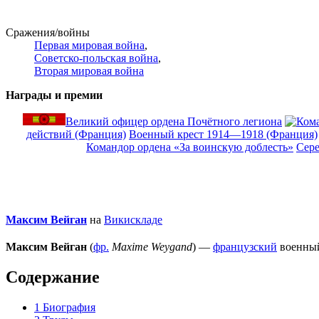
Сражения/войны
Первая мировая война
,
Советско-польская война
,
Вторая мировая война
Награды и премии
Великий офицер ордена Почётного легиона
действий (Франция)
Военный крест 1914—1918 (Франция)
Командор ордена «За воинскую доблесть»
Сере
Максим Вейган
на
Викискладе
Максим Вейган
(
фр.
Maxime Weygand
) —
французский
военный
Содержание
1
Биография