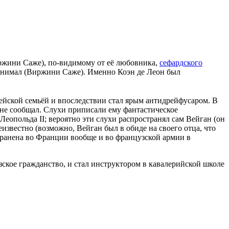
ржини Саже), по-видимому от её любовника,
сефардского
Денимал (Виржини Саже). Именно Коэн де Леон был
ейской семьёй и впоследствии стал ярым антидрейфусаром. В
 не сообщал. Слухи приписали ему фантастическое
опольда II; вероятно эти слухи распространял сам Вейган (он
звестно (возможно, Вейган был в обиде на своего отца, что
странена во Франции вообще и во французской армии в
кое гражданство, и стал инструктором в кавалерийской школе