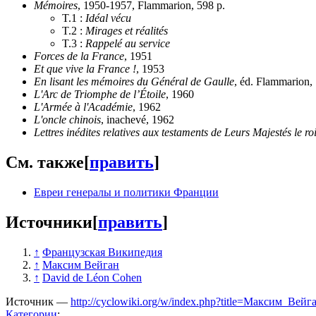
Mémoires
, 1950-1957, Flammarion,
598 p.
T.1 :
Idéal vécu
T.2 :
Mirages et réalités
T.3 :
Rappelé au service
Forces de la France
, 1951
Et que vive la France !
, 1953
En lisant les mémoires du Général de Gaulle
, éd. Flammarion,
L'Arc de Triomphe de l’Étoile
, 1960
L'Armée à l'Académie
, 1962
L'oncle chinois
, inachevé, 1962
Lettres inédites relatives aux testaments de Leurs Majestés le ro
См. также
[
править
]
‎Евреи генералы и политики Франции
Источники
[
править
]
↑
Французская Википедия
↑
Максим Вейган
↑
David de Léon Cohen
Источник —
http://cyclowiki.org/w/index.php?title=Максим_Вей
Категории
: