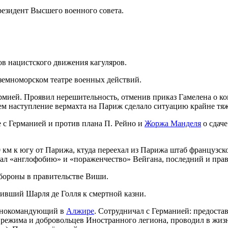
езидент Высшего военного совета.
ов нацистского движения кагуляров.
мноморском театре военных действий.
ей. Проявил нерешительность, отменив приказ Гамелена о кон
тем наступление вермахта на Париж сделало ситуацию крайне тя
 с Германией и против плана П. Рейно и
Жоржа Манделя
о сдаче
 км к югу от Парижа, ктуда переехал из Парижа штаб французско
ечал «англофобию» и «пораженчество» Вейгана, последний и пра
ороны в правительстве Виши.
ивший Шарля де Голля к смертной казни.
авнокомандующий в
Алжире
. Сотрудничал с Германией: предоста
режима и добровольцев Иностранного легиона, проводил в жизнь