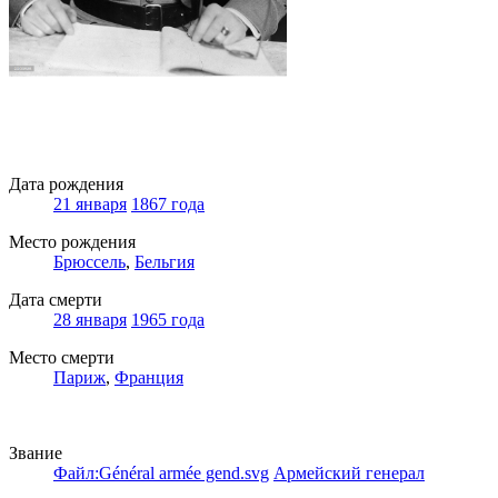
Дата рождения
21 января
1867 года
Место рождения
Брюссель
,
Бельгия
Дата смерти
28 января
1965 года
Место смерти
Париж
,
Франция
Звание
Файл:Général armée gend.svg
Армейский генерал