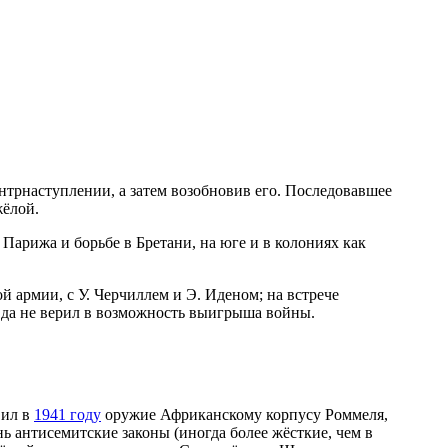
трнаступлении, а затем возобновив его. Последовавшее
жёлой.
 Парижа и борьбе в Бретани, на юге и в колониях как
й армии, с У. Черчиллем и Э. Иденом; на встрече
вда не верил в возможность выигрыша войны.
вил в
1941 году
оружие Африканскому корпусу Роммеля,
 антисемитские законы (иногда более жёсткие, чем в