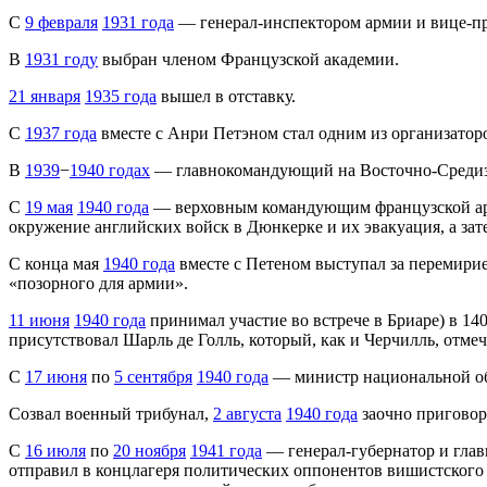
С
9 февраля
1931 года
— генерал-инспектором армии и вице-пр
В
1931 году
выбран членом Французской академии.
21 января
1935 года
вышел в отставку.
С
1937 года
вместе с Анри Петэном стал одним из организатор
В
1939
−
1940 годах
— главнокомандующий на Восточно-Средизе
С
19 мая
1940 года
— верховным командующим французской арми
окружение английских войск в Дюнкерке и их эвакуация, а за
С конца мая
1940 года
вместе с Петеном выступал за перемирие
«позорного для армии».
11 июня
1940 года
принимал участие во встрече в Бриаре) в 140
присутствовал Шарль де Голль, который, как и Черчилль, отм
С
17 июня
по
5 сентября
1940 года
— министр национальной об
Созвал военный трибунал,
2 августа
1940 года
заочно приговор
С
16 июля
по
20 ноября
1941 года
— генерал-губернатор и гл
отправил в концлагеря политических оппонентов вишистского 