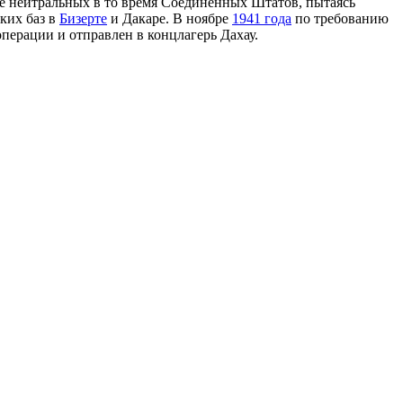
щё нейтральных в то время Соединённых Штатов, пытаясь
ких баз в
Бизерте
и Дакаре. В ноябре
1941 года
по требованию
ерации и отправлен в концлагерь Дахау.