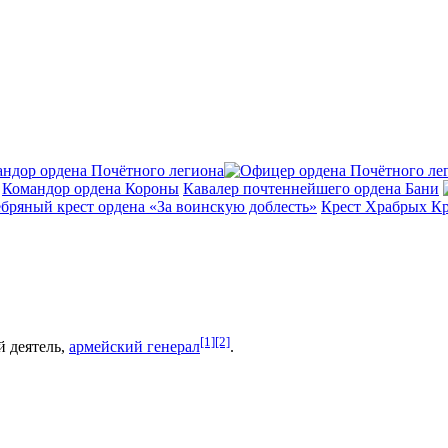
Командор ордена Короны
Кавалер почтеннейшего ордена Бани
бряный крест ордена «За воинскую доблесть»
Крест Храбрых К
[1]
[2]
 деятель,
армейский генерал
.