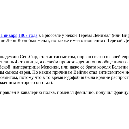
21 января
1867 года
в Брюсселе у некой Терезы Денимал (или Ви
 де Леон Коэн был женат, но также имел отношения с Терезой 
адемию Сен-Сир, стал антисемитом, порвал связи со своей евр
ет лишь 4 страницы, а о своём происхождении он вообще ничего
ой, императрицы Мексики, или даже её брата короля Бельгии Ле
м сыном еврея. По каким причинам Вейган стал антисемитом неи
тисемитом, потому что в то время юдофобия была крайне распро
женцем которого он стал).
равлен в кавалерию полка, поменял фамилию, получил французс