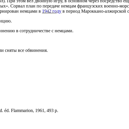
л). При этом вёл двойную игру, в основном через посредство е
ых». Сорвал план по передаче немцам французских военно-морс
тернирован немцами в
1942 году
в период Мароккано-алжирской оп
анцию.
инению в сотрудничестве с немцами.
и сняты все обвинения.
ééd. éd. Flammarion, 1961,
493 p.