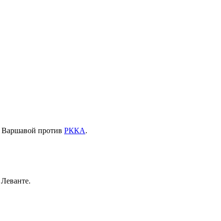
од Варшавой против
РККА
.
Леванте.