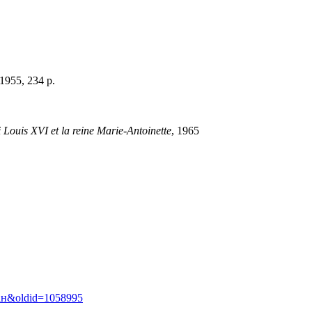
 1955,
234 p.
i Louis XVI et la reine Marie-Antoinette
, 1965
ган&oldid=1058995