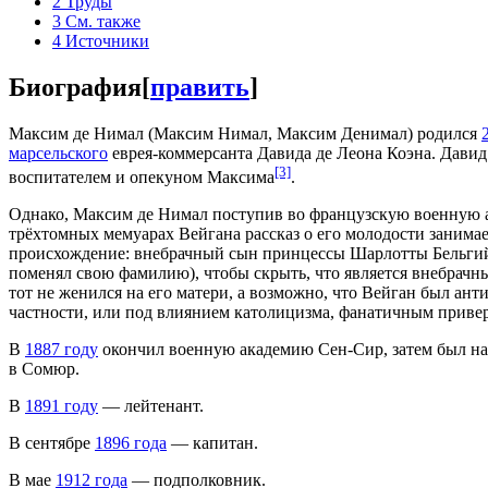
2
Труды
3
См. также
4
Источники
Биография
[
править
]
Максим де Нимал (Максим Нимал, Максим Денимал) родился
марсельского
еврея-коммерсанта Давида де Леона Коэна. Давид
[3]
воспитателем и опекуном Максима
.
Однако, Максим де Нимал поступив во французскую военную ак
трёхтомных мемуарах Вейгана рассказ о его молодости занима
происхождение: внебрачный сын принцессы Шарлотты Бельгийск
поменял свою фамилию), чтобы скрыть, что является внебрачны
тот не женился на его матери, а возможно, что Вейган был ан
частности, или под влиянием католицизма, фанатичным привер
В
1887 году
окончил военную академию Сен-Сир, затем был нап
в Сомюр.
В
1891 году
— лейтенант.
В сентябре
1896 года
— капитан.
В мае
1912 года
— подполковник.