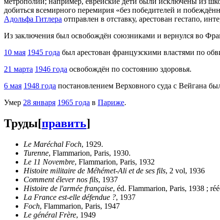
метрополии; например, еврейские дети были исключены из шко
добиться всемирного перемирия «без победителей и побеждённ
Адольфа Гитлера
отправлен в отставку, арестован гестапо, ин
Из заключения был освобождён союзниками и вернулся во Фр
10 мая
1945 года
был арестован французскими властями по обв
21 марта
1946 года
освобождён по состоянию здоровья.
6 мая
1948 года
постановлением Верховного суда с Вейгана был
Умер
28 января
1965 года
в
Париже
.
Труды
[
править
]
Le Maréchal Foch
, 1929.
Turenne
, Flammarion, Paris, 1930.
Le 11 Novembre
, Flammarion, Paris, 1932
Histoire militaire de Méhémet-Ali et de ses fils
, 2 vol, 1936
Comment élever nos fils
, 1937
Histoire de l'armée française
, éd. Flammarion, Paris, 1938 ; r
La France est-elle défendue ?
, 1937
Foch
, Flammarion, Paris, 1947
Le général Frère
, 1949