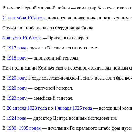
В начале Первой мировой войны — командир 5-го гусарского п
21 сентября
1914 года
повышен до полковника и назначен нача
Служил в штабе маршала Фердинанда Фоша.
8 августа
1916 года
— бригадный генерал.
С
1917 года
служил в Высшем военном совете.
В
1918 году
— дивизионный генерал.
При подписании Компьенского перемирия зачитывал немцам ег
В
1920 году
, в ходе советско-польской войны возглавил фран
В
1920 году
— корпусной генерал.
В
1923 году
— армейский генерал.
С
20 апреля
1923 года
по
1 января
1925 года
— верховный комис
С
1924 года
— директор Центра военных исследований.
В
1930
−
1935 годах
— начальник Генерального штаба французско