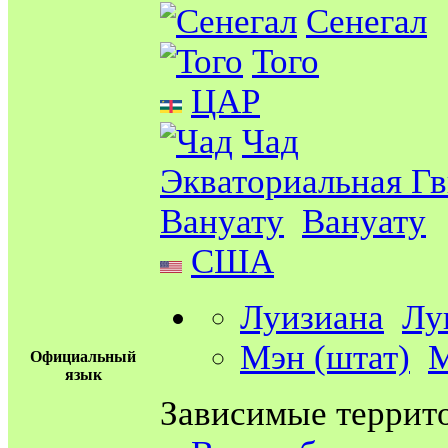
Сенегал
Того
ЦАР
Чад
Экваториальная Г
Вануату
Вануату
США
Луизиана
Лу
Мэн (штат)
Официальный
язык
Зависимые террит