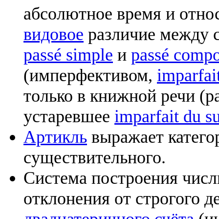
абсолютное время и относ
видовое
различие между 
passé simple
и
passé comp
(имперфективом,
imparfai
только в книжной речи (pa
устаревшее
imparfait du s
Артикль
выражает категор
существительного.
Система построения числ
отклонения от строгого д
двадцатеричного счёта
(ин