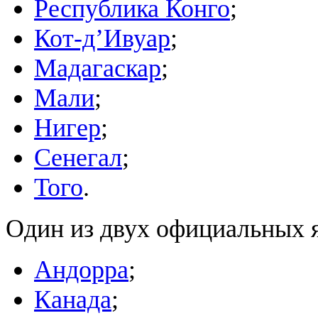
Республика Конго
;
Кот-д’Ивуар
;
Мадагаскар
;
Мали
;
Нигер
;
Сенегал
;
Того
.
Один из двух официальных 
Андорра
;
Канада
;