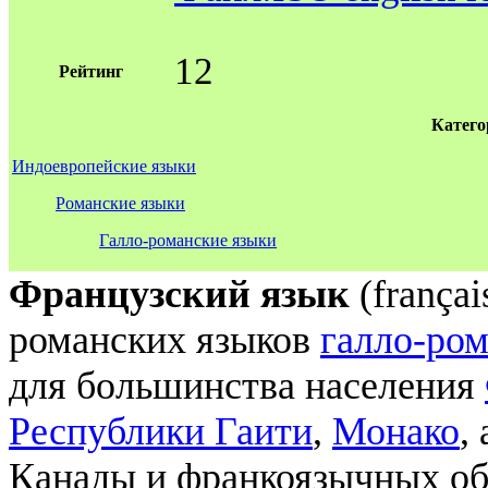
12
Рейтинг
Катего
Индоевропейские языки
Романские языки
Галло-романские языки
Французский язык
(françai
романских языков
галло-ро
для большинства населения
Республики Гаити
,
Монако
,
Канады и франкоязычных о