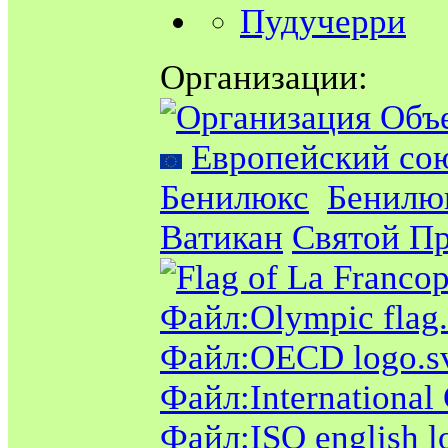
Пудучерри
Организации:
Европейский со
Бенилюкс
Бенилю
Ватикан
Святой П
Файл:Olympic flag
Файл:OECD logo.s
Файл:International 
Файл:ISO english l