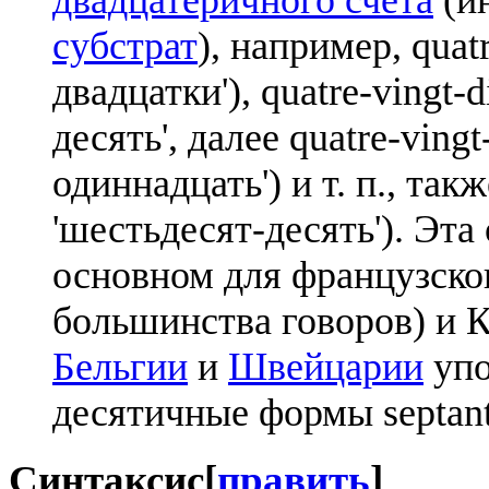
субстрат
), например, quat
двадцатки'), quatre-vingt-
десять', далее quatre-vingt
одиннадцать') и т. п., такж
'шестьдесят-десять'). Эта
основном для французско
большинства говоров) и К
Бельгии
и
Швейцарии
упо
десятичные формы septante
Синтаксис
[
править
]