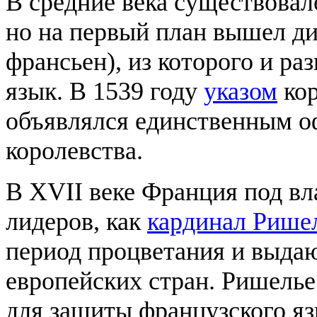
В средние века существова
но на первый план вышел д
франсьен), из которого и р
язык. В 1539 году
указом
ко
объявлялся единственным 
королевства.
В XVII веке Франция под в
лидеров, как
кардинал Рише
период процветания и выда
европейских стран. Ришель
для защиты французского яз