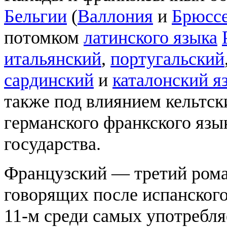
Бельгии
(
Валлония
и
Брюсс
потомком
латинского языка
итальянский
,
португальский
сардинский
и
каталонский я
также под влиянием кельтс
германского франкского язы
государства.
Французский — третий рома
говорящих после испанского
11-м среди самых употребля