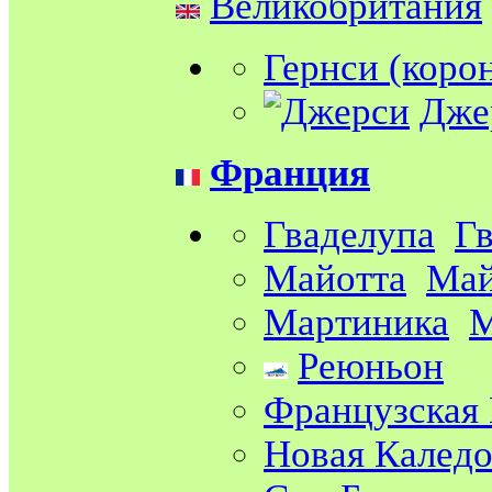
Великобритания
Гернси (коро
Дже
Франция
Гваделупа
Г
Майотта
Май
Мартиника
М
Реюньон
Французская 
Новая Калед