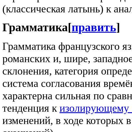
(классическая латынь) к ан
Грамматика
[
править
]
Грамматика французского яз
романских и, шире, западно
склонения, категория опред
система согласования времён
характерна сильная по сра
тенденция к
изолирующему 
изменений, в ходе которых 