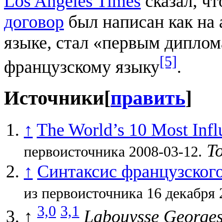
Los Angeles Times
сказал, чт
договор
был написан как на 
языке, стал «первым дипло
[5]
французскому языку
.
Источники
[
править
]
↑
The World’s 10 Most Infl
T
первоисточника 2008-03-12.
↑
Синтаксис французского
из первоисточника 16 декабря 
3,0
3,1
↑
Labouysse Georges