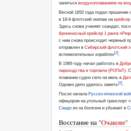
заняться
воздухоплаванием на во
Весной 1892 года подал прошение о
в 18-й флотский экипаж на
крейсер
Здесь снова учиняет скандал, посл
броненосный крейсер 1 ранга «Рюр
с ним снова происходит нервный п
отправлен в
Сибирский флотский 
[2]
вспомогательных кораблях
.
В 1989 году начал работать в
Добр
пароходства и торговли (РОПиТ)
. 
плавании судно село на мель в
Дат
[2]
Однако дело удалось замять
.
После начала
Русско-японской во
офицером на угольный транспорт «
Саиде
из-за болезни и убывает в
С
Восстание на "
Очакове
"