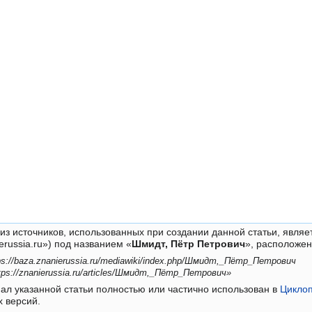
из источников, использованных при создании данной статьи, являет
erussia.ru») под названием «
Шмидт, Пётр Петрович
», расположе
ps://baza.znanierussia.ru/mediawiki/index.php/Шмидт,_Пётр_Петрович
tps://znanierussia.ru/articles/Шмидт,_Пётр_Петрович»
ал указанной статьи полностью или частично использован в
Цикло
х версий.