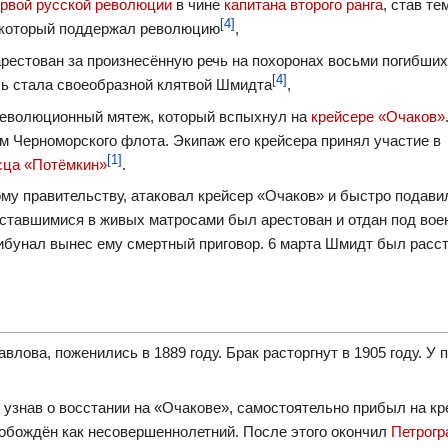
рвой русской революции
в чине
капитана второго ранга
, став т
[4]
 который поддержал революцию
,
арестован за произнесённую речь на похоронах восьми погибших
[4]
чь стала своеобразной клятвой Шмидта
,
 революционный мятеж, который вспыхнул на
крейсере «Очаков»
 Черноморского флота. Экипаж его крейсера принял участие в
[1]
сца «Потёмкин»
.
му правительству, атаковал крейсер «Очаков» и быстро подави
оставшимися в живых матросами был арестован и отдан под во
рибунал вынес ему смертный приговор. 6 марта Шмидт был расс
лова, поженились в 1889 году. Брак расторгнут в 1905 году. У 
, узнав о восстании на «Очакове», самостоятельно прибыл на кр
обождён как несовершеннолетний. После этого окончил
Петрогр