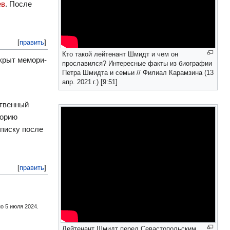
ев
. После
[
править
]
Кто такой лейтенант Шмидт и чем он
крыт ме­мо­ри­
прославился? Интересные факты из биографии
Петра Шмидта и семьи // Филиал Карамзина (13
апр. 2021 г.) [9:51]
твенный
торию
еписку после
[
править
]
о 5 июля 2024.
Лейтенант Шмидт перед Севастопольским