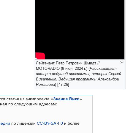
Лейтенант Пётр Петрович Шмидт //
MOTORADIO (9 июн. 2024 г.) (
Рассказывает
автор и ведущий программы, историк Сергей
Виватенко. Ведущая программы Александра
Ромашова
) [47:26]
ся статья из википроекта «
Знание.Вики
»
нная по следующим адресам:
педии
по лицензии
CC-BY-SA 4.0
и более