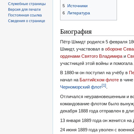
Служебные страницы
5
Источники
Версия для печати
6
Литература
Постоянная ссылка
Сведения о странице
Биография
Пётр Шмидт родился 5 февраля 186
Шмидт, участвовал в
обороне Сева
орденами Святого Владимира
и
Свя
участницей этой войны и помогала 
В 1880-м он поступил на учёбу в
Пе
начал на
Балтийском флоте
в чин
[1]
Черноморский флот
.
Отличался неуравновешенным и вс
командование флотом было вынужд
декабря 1888 года отправлен в дл
13 января 1889 года он женится на
24 июня 1889 года уволен с военн