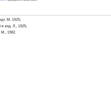
дт. М. 1925;
е изд. Л., 1925;
М., 1982.