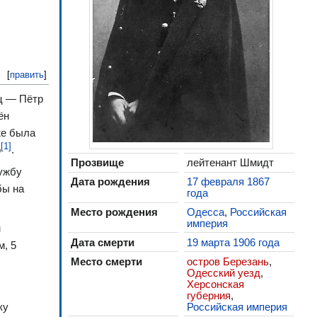
[
править
]
ец — Пётр
ён
же была
[1]
р
.
Прозвище
лейтенант Шмидт
лужбу
Дата рождения
17 февраля
1867
бы на
года
Место рождения
Одесса
,
Российская
империя
м
Дата смерти
19 марта
1906 года
м, 5
Место смерти
остров Березань
,
Одесский уезд
,
Херсонская
губерния
,
Российская империя
ку