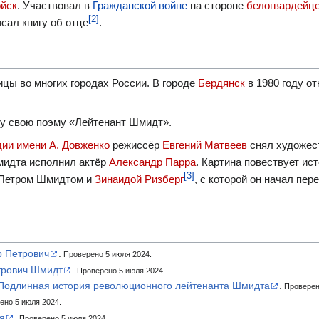
ойск
. Участвовал в
Гражданской войне
на стороне
белогвардейц
[2]
сал книгу об отце
.
ы во мно­гих го­родах России. В городе
Бер­дян­ск
в 1980 году от­
у свою поэму «Лей­те­нант Шмидт».
дии имени А. Довженко
режиссёр
Евгений Матвеев
снял художес
мидта исполнил актёр
Александр Парра
. Картина повествует ис
[3]
 Петром Шмидтом и
Зинаидой Ризберг
, с которой он начал пер
 Петрович
.
Проверено 5 июля 2024.
трович Шмидт
.
Проверено 5 июля 2024.
 Подлинная история революционного лейтенанта Шмидта
.
Проверен
но 5 июля 2024.
я
.
Проверено 5 июля 2024.