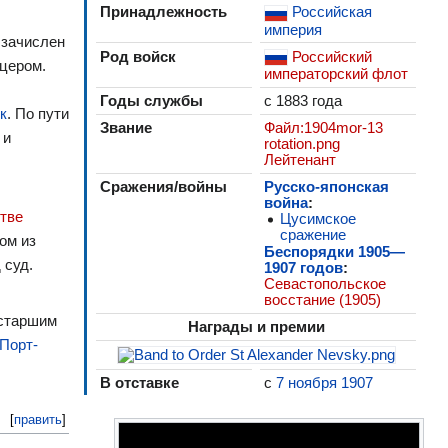
Принадлежность
Российская
империя
 зачислен
Род войск
Российский
ицером.
императорский флот
Годы службы
с 1883 года
к
. По пути
Звание
Файл:1904mor-13
 и
rotation.png
Лейтенант
Сражения/войны
Русско-японская
война
:
тве
Цусимское
сражение
ном из
Беспорядки 1905—
 суд.
1907 годов
:
Севастопольское
восстание (1905)
 старшим
Награды и премии
Порт-
В отставке
с
7 ноября
1907
[
править
]