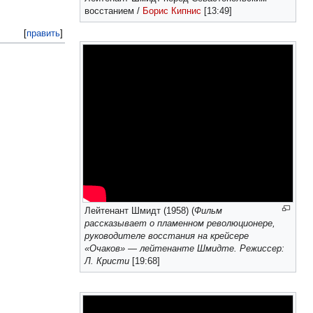
восстанием /
Борис Кипнис
[13:49]
[
править
]
Лейтенант Шмидт (1958) (
Фильм
рассказывает о пламенном революционере,
руководителе восстания на крейсере
«Очаков» — лейтенанте Шмидте. Режиссер:
Л. Кристи
[19:68]