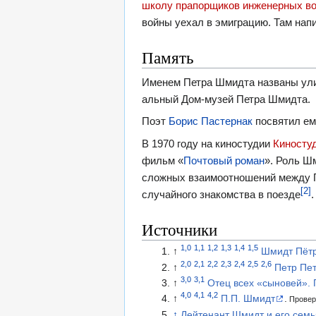
школу прапорщиков инженерных в
войны уехал в эмиграцию. Там напи
Память
Именем Петра Шмидта названы ули­ц
аль­ный Дом-му­зей Петра Шмид­та.
Поэт
Борис Пастернак
посвятил ем
В 1970 году на киностудии
Киносту
фильм «
Почтовый роман
». Роль Ш
сложных взаимоотношений между
[2]
случайного знакомства в поезде
.
Источники
1,0
1,1
1,2
1,3
1,4
1,5
↑
Шмидт Пётр
2,0
2,1
2,2
2,3
2,4
2,5
2,6
↑
Петр Пе
3,0
3,1
↑
Отец всех «сыновей».
4,0
4,1
4,2
↑
П.П. Шмидт
.
Провере
↑
Лейтенант Шмидт и его семь