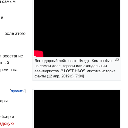
ем самым
 в
. После этого
л восстание
Легендарный лейтенант Шмидт: Кем он был
енный
на самом деле, героем или скандальным
трелян на
авантюристом // LOST HAOS мистика история
факты (12 апр. 2019 г.) [7:04]
[
править
]
пары
ейсер и
адскую