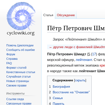
Статья
Обсуждение
Пётр Петрович Шм
Перейти
Перейти
Запрос «Лейтенант Шмидт» пе
к
к
Помочь Циклопедии
← другие люди с фамилией
Шмид
Сообщить об ошибке
навигации
поиску
Пётр Петрович Шмидт
(
5
(
17
) фе
Форум
Справка
морской офицер,
лейтенант
. Стал 
FAQ
революционный мятеж экипажа
кр
Формат статей
в народе также как
лейтенант Шм
Качественные статьи
Случайная статья
Содержание
Новые страницы
Свежие правки
1
Биография
2
Восстание на "Очакове"
Инструменты
3
Семья
Ссылки сюда
4
Память
Связанные правки