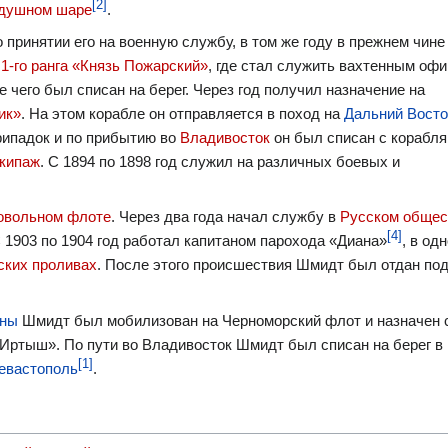
[2]
здушном шаре
.
 принятии его на военную службу, в том же году в прежнем чине
 1-го ранга «Князь Пожарский»
, где стал служить вахтенным оф
е чего был списан на берег. Через год получил назначение на
ик»
. На этом корабле он отправляется в поход на
Дальний Восто
рипадок и по прибытию во
Владивосток
он был списан с корабля
экипаж
. С 1894 по 1898 год служил на различных боевых и
овольном флоте
. Через два года начал службу в
Русском общес
[4]
С 1903 по 1904 год работал капитаном парохода «Диана»
, в од
ских проливах
. После этого происшествия Шмидт был отдан под
йны
Шмидт был мобилизован на Черноморский флот и назначен
Иртыш». По пути во Владивосток Шмидт был списан на берег в
[1]
евастополь
.