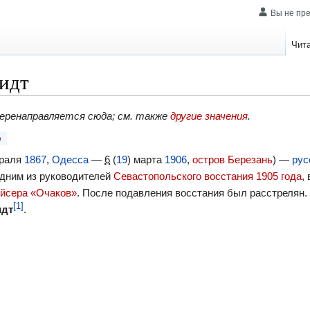
Вы не пр
Чит
идт
ренаправляется сюда; см. также
другие значения
.
т
враля
1867
,
Одесса
—
6
(
19
) марта
1906
,
остров Березань
) —
рус
одним из руководителей
Севастопольского восстания 1905 года
,
ейсера «Очаков»
. После подавления восстания был расстрелян.
[1]
идт
.