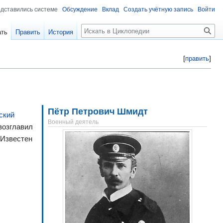
едставились системе
Обсуждение
Вклад
Создать учётную запись
Войти
Поиск
ать
Править
История
[
править
]
Пётр Петрович Шмидт
ский
Военный деятель
 возглавил
 Известен