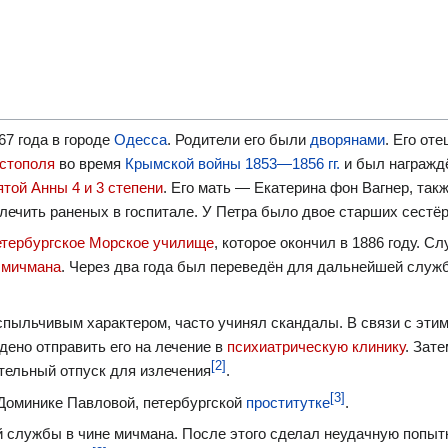
7 года в городе
Одесса
. Родители его были
дворянами
. Его от
стополя
во время
Крымской войны 1853—1856 гг.
и был награжд
той Анны 4 и 3 степени
. Его мать — Екатерина фон Вагнер, так
лечить раненых в госпитале. У Петра было двое старших сестё
тербургское Морское училище
, которое окончил в 1886 году. С
е
мичмана
. Через два года был переведён для дальнейшей служ
пыльчивым характером, часто учинял скандалы. В связи с эти
ено отправить его на лечение в
психиатрическую клинику
. Зате
[2]
ительный отпуск для излечения
.
[3]
 Доминике Павловой, петербургской
проститутке
.
ой службы в чине мичмана. После этого сделал неудачную попыт