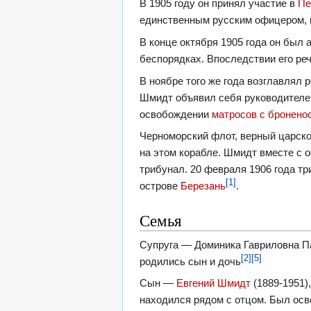
В 1905 году он принял участие в
Пе
единственным русским офицером,
В конце октября 1905 года он был 
беспорядках. Впоследствии его ре
В ноябре того же года возглавлял
Шмидт объявил себя руководителем
освобождении
матросов с бронено
Черноморский флот, верный царско
на этом корабле. Шмидт вместе с 
трибунал. 20 февраля 1906 года т
[1]
острове
Березань
.
Семья
Супруга — Доминика Гавриловна Пав
[2]
[5]
родились сын и дочь
Сын —
Евгений Шмидт
(1889-1951)
находился рядом с отцом. Был осв