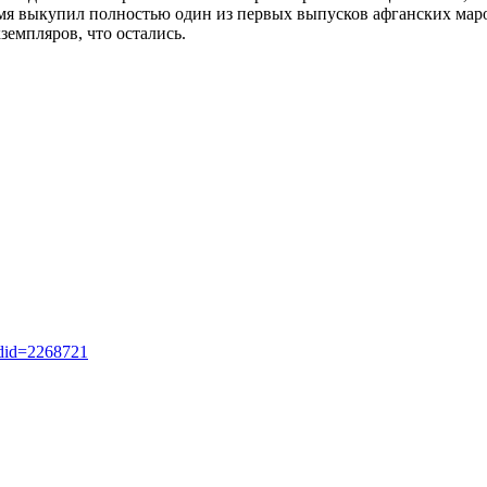
мя выкупил полностью один из первых выпусков афганских марок
емпляров, что остались.
ldid=2268721