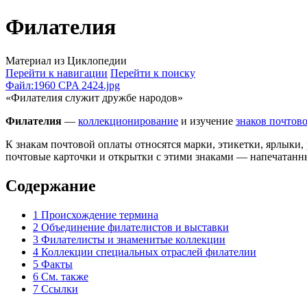
Филателия
Материал из Циклопедии
Перейти к навигации
Перейти к поиску
Файл:1960 CPA 2424.jpg
«Филателия служит дружбе народов»
Филателия
—
коллекционирование
и изучение
знаков почтов
К знакам почтовой оплаты относятся марки, этикетки, ярлыки
почтовые карточки и открытки с этими знаками — напечатан
Содержание
1
Происхождение термина
2
Объединение филателистов и выставки
3
Филателисты и знаменитые коллекции
4
Коллекции специальных отраслей филателии
5
Факты
6
См. также
7
Ссылки