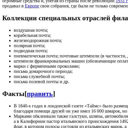
огромные средства и, убегая из страны после революции
1931 
продавал в
Европе
свои собрания, где были не только совреме
Коллекции специальных отраслей фил
воздушная почта;
корабельная почта;
железнодорожная почта;
полярная почта;
подводная почта;
пневматическая почта; почтовые штемпели (в частности, 
штемпели франкировальных машин (обозначающие оплату
марки с фирменными проколами;
письма домарочного периода;
письма служебной почты;
письма полевой почты и др.
Факты
[
править
]
В 1840-х годах в лондонской газете «Таймс» было разме
благодаря помощи друзей он уже имел 16 000 шмарок, но 
Марками обклеивали также галстуки, шляпы, автомобили
а в Калифорнии пастор итальянского происхождения 1492
флаг, в котором полосы состояли из итальянских марок, 