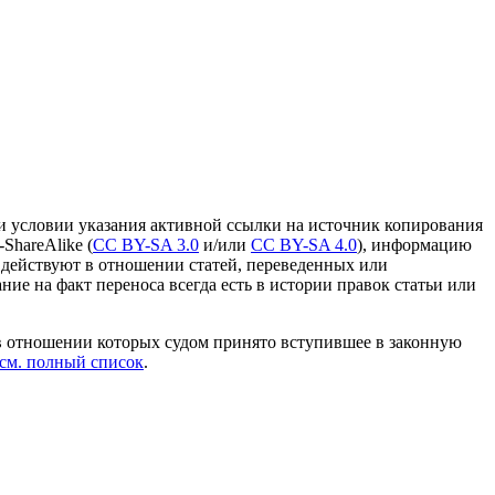
и условии указания активной ссылки на источник копирования
ShareAlike (
CC BY-SA 3.0
и/или
CC BY-SA 4.0
), информацию
 действуют в отношении статей, переведенных или
ание на факт переноса всегда есть в истории правок статьи или
в отношении которых судом принято вступившее в законную
см. полный список
.