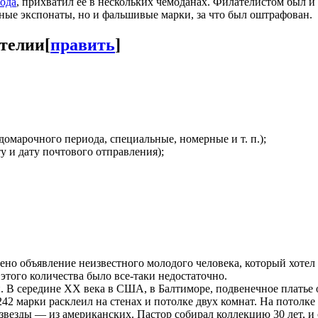
года
, прихватил ее в нескольких чемоданах. Филателистом был и
нные экспонаты, но и фальшивые марки, за что был оштрафован.
ателии
[
править
]
домарочного периода, специальные, номерные и т. п.);
 и дату почтового отправления);
щено объявление неизвестного молодого человека, который хот
этого количества было все-таки недостаточно.
. В середине XX века в США, в Балтиморе, подвенечное платье 
42 марки расклеил на стенах и потолке двух комнат. На потолк
а звезды — из американских. Пастор собирал коллекцию 30 лет, 