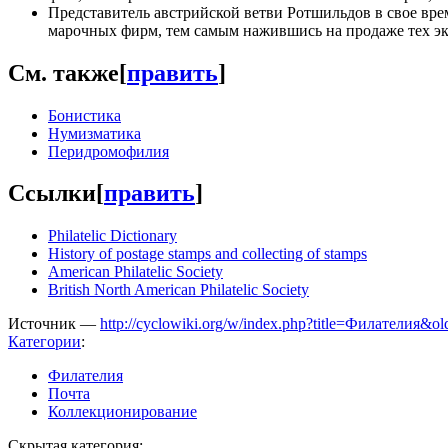
Представитель австрийской ветви Ротшильдов в свое вре
марочных фирм, тем самым нажившись на продаже тех экз
См. также
[
править
]
Бонистика
Нумизматика
Перидромофилия
Ссылки
[
править
]
Philatelic Dictionary
History of postage stamps and collecting of stamps
American Philatelic Society
British North American Philatelic Society
Источник —
http://cyclowiki.org/w/index.php?title=Филателия&o
Категории
:
Филателия
Почта
Коллекционирование
Скрытая категория: