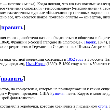
re — почтовая марка). Когда поняли, что так называемые коллек
новое увлечение окрестили «темброманией» («маркоманией»). Т
узском ежемесячном журнале «Коллекционер почтовых марок», он 
ено все, что касается знаков почтовой оплаты — конвертов, шт
[
править
]
ния сложно, любители начали объединяться в общества собират
1869), Франции («Société française de timbrologie»,
Париж
, 1874),
во сосредоточено в Германии и Соединенных Штатах Америки. П
ставка частной коллекции состоялась в
1852 году
в Брюсселе. За
еждународная),
Нью-Йорке
(1889). В 1890 году в честь 50-летия
[
править
]
тов, но собирателей, которые не принадлежат ни к каким обще
ряг» Руднев, президент США Р
узвельт
, певец Карузо и многие 
 ярой филателисткой.
 составлял в коробочки, которые хранились в письменном
столе
.