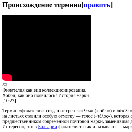
Происхождение термина
[
править
]
Филателия как вид коллекционирования.
Хобби, как оно появилось? История марки
[10:23]
Термин «филателия» создан от греч. «φιλέω» (люблю) и «ἀτέλε
на листьях ставили особую отметку — телос («τέλος»), которая 
предшественником современной почтовой марки, заменившая де
Интересно, что в
Болгарии
филателиста так и называют — марк