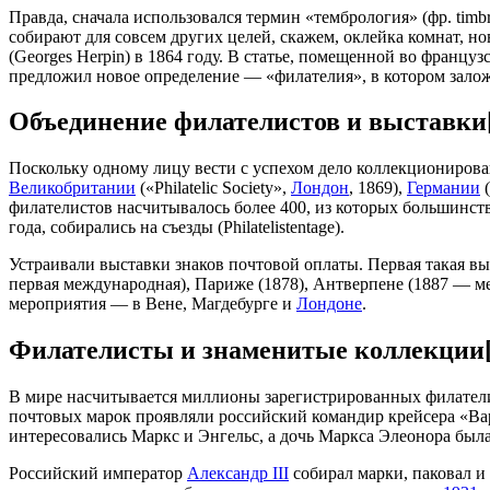
Правда, сначала использовался термин «тембрология» (фр. timb
собирают для совсем других целей, скажем, оклейка комнат, 
(Georges Herpin) в 1864 году. В статье, помещенной во франц
предложил новое определение — «филателия», в котором залож
Объединение филателистов и выставки
Поскольку одному лицу вести с успехом дело коллекционирова
Великобритании
(«Philatelic Society»,
Лондон
, 1869),
Германии
(
филателистов насчитывалось более 400, из которых большинст
года, собирались на съезды (Philatelistentage).
Устраивали выставки знаков почтовой оплаты. Первая такая вы
первая международная), Париже (1878), Антверпене (1887 — м
мероприятия — в ​​Вене, Магдебурге и
Лондоне
.
Филателисты и знаменитые коллекции
В мире насчитывается миллионы зарегистрированных филателис
почтовых марок проявляли российский командир крейсера «Ва
интересовались Маркс и Энгельс, а дочь Маркса Элеонора была
Российский император
Александр III
собирал марки, паковал и