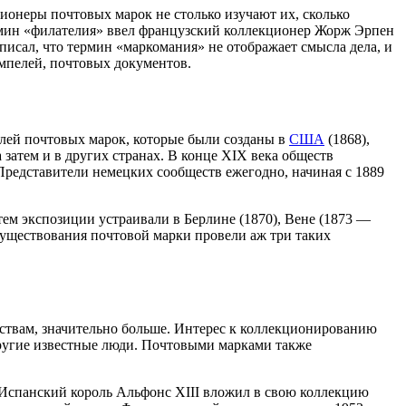
ционеры почтовых марок не столько изучают их, сколько
ермин «филателия» ввел французский коллекционер Жорж Эрпен
писал, что термин «маркомания» не отображает смысла дела, и
емпелей, почтовых документов.
елей почтовых марок, которые были созданы в
США
(1868),
 а затем и в других странах. В конце XIX века обществ
редставители немецких сообществ ежегодно, начиная с 1889
тем экспозиции устраивали в Берлине (1870), Вене (1873 —
 существования почтовой марки провели аж три таких
ствам, значительно больше. Интерес к коллекционированию
другие известные люди. Почтовыми марками также
 Испанский король Альфонс XIII вложил в свою коллекцию