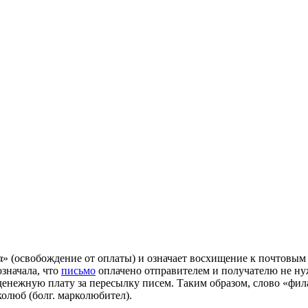
ια» (освобождение от оплаты) и означает восхищение к почтовы
означала, что
письмо
оплачено отправителем и получателю не нуж
нежную плату за пересылку писем. Таким образом, слово «филат
олюб (болг. марколюбител).