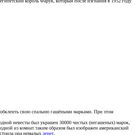
 египетский король Фарук, который после изгнания в 1952 году
ел обклеить свою спальню гашёными марками. При этом
одной невесты был украшен 30000 чистых (негашеных) марок,
е одной из комнат таким образом был изображен американский
и стоила она немалых
денег
.