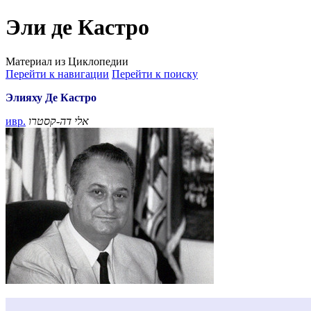
Эли де Кастро
Материал из Циклопедии
Перейти к навигации
Перейти к поиску
Элияху Де Кастро
ивр.
אלי דה-קסטרו