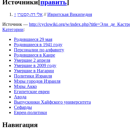
Источники
[
править
]
↑
אלי דה-קסטרו
//
Ивритская Википедия
Источник —
http://cyclowiki.org/w/index.php?title=Эли_де_Кас
Категории
:
Родившиеся 29 мая
Родившиеся в 1941 году
Персоналии по алфавиту
Родившиеся в Каире
Умершие 2 апреля
Умершие в 2009 году
Умершие в Нагарии
Политики Израиля
Мэры городов Израиля
Мэры Акко
Египетские евреи
Авода
Выпускники Хайфского университета
Сефарды
Евреи-политики
Навигация