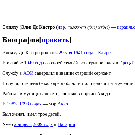
Элияху (Эли) Де Кастро
(
ивр.
אליהו (אלי) דה-קסטרו
) —
израиль
Биография
[
править
]
Элияху Де Кастро родился
29 мая
1941 года
в
Каире
.
В октябре
1949 года
со своей семьёй репатриировался в
Эрец-И
Службу в
АОИ
завершил в звании старший сержант.
Получил степень бакалавра в области политологии и изучении
Работал в муниципалитете, состоял в партии Авода.
В
1983
−
1998 годах
— мэр
Акко
.
Был женат, имел трое детей.
Умер
2 апреля
2009 года
в
Нагарии
.