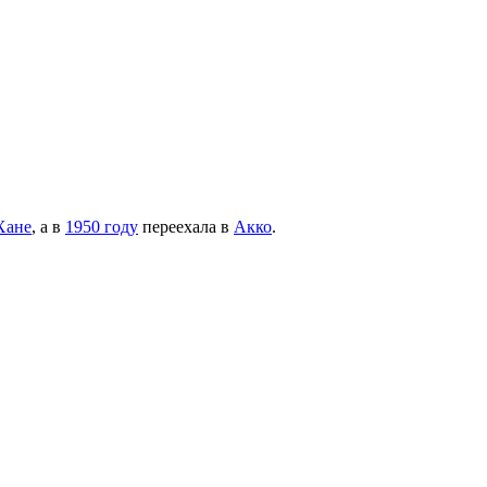
Хане
, а в
1950 году
переехала в
Акко
.