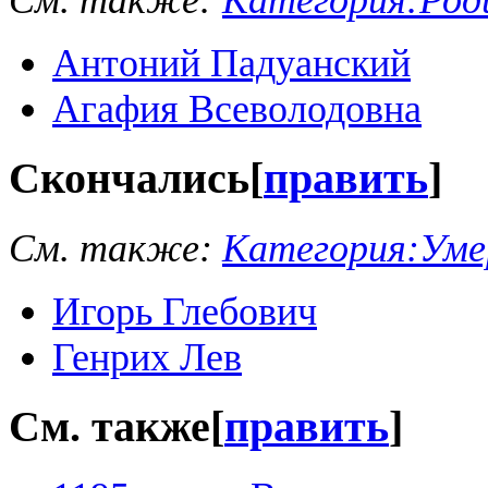
См. также:
Категория:Роди
Антоний Падуанский
Агафия Всеволодовна
Скончались
[
править
]
См. также:
Категория:Умер
Игорь Глебович
Генрих Лев
См. также
[
править
]