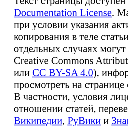
Текст страницы доступен
Documentation License
. М
при условии указания акт
копирования в теле статьи
отдельных случаях могут
Creative Commons Attribut
или
CC BY-SA 4.0
), инфо
просмотреть на странице 
В частности, условия лиц
отношении статей, перев
Википедии
,
РуВики
и
Зна