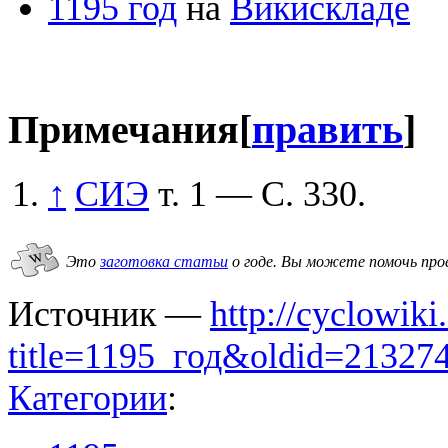
1195 год
на
Викискладе
Примечания
[
править
]
↑
СИЭ
т. 1 — С. 330.
Это
заготовка статьи
о годе.
Вы можете помочь про
Источник —
http://cyclowiki
title=1195_год&oldid=21327
Категории
: