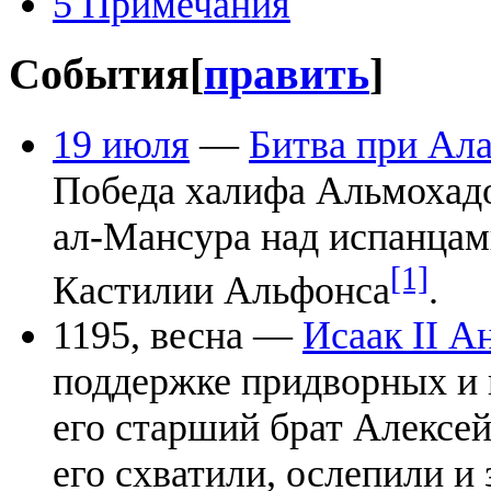
5
Примечания
События
[
править
]
19 июля
—
Битва при Ал
Победа халифа Альмохад
ал-Мансура над испанцам
[1]
Кастилии Альфонса
.
1195, весна —
Исаак II А
поддержке придворных и 
его старший брат Алексей
его схватили, ослепили и 