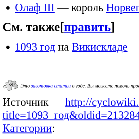
Олаф III
— король
Норве
См. также
[
править
]
1093 год
на
Викискладе
Это
заготовка статьи
о годе.
Вы можете помочь про
Источник —
http://cyclowiki
title=1093_год&oldid=21328
Категории
: