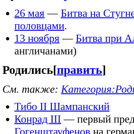
26 мая
—
Битва на Стугн
половцами
.
13 ноября
—
Битва при А
англичанами)
Родились
[
править
]
См. также:
Категория:Роди
Тибо II Шампанский
Конрад III
— первый пред
Гогенштауфенов
на герма