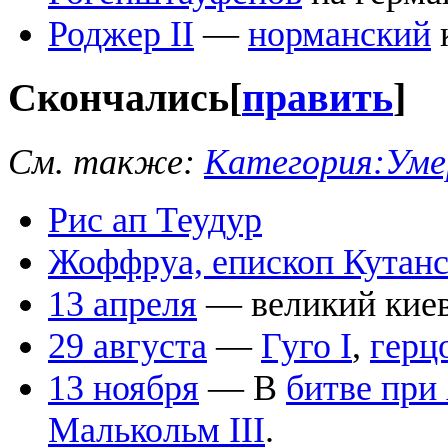
Роджер II
—
норманский
Скончались
[
править
]
См. также:
Категория:Умер
Рис ап Теудур
Жоффруа, епископ Кутанс
13 апреля
— великий киев
29 августа
—
Гуго I
,
герц
13 ноября
— В
битве при
Малькольм III
.