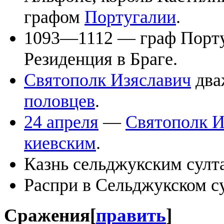
графом
Португалии
.
1093—1112 — граф Порт
Резиденция в Браге.
Святополк Изяславич
два
половцев
.
24 апреля
—
Святополк И
киевским
.
Казнь сельджукским султ
Распри в Сельджукском су
Сражения
[
править
]