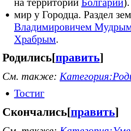
на территории
Болгарии
).
мир у Городца. Раздел з
Владимировичем Мудры
Храбрым
.
Родились
[
править
]
См. также:
Категория:Роди
Тостиг
Скончались
[
править
]
См. также:
Категория:Умер