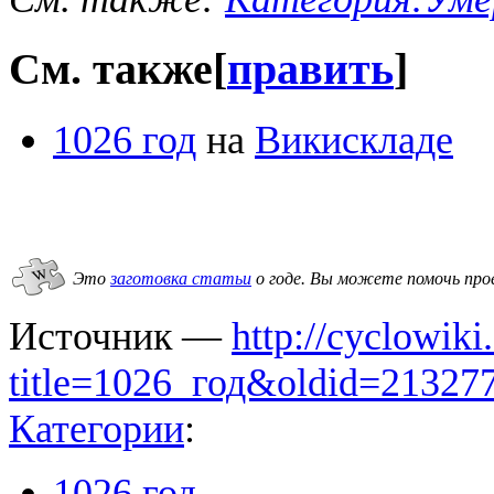
См. также
[
править
]
1026 год
на
Викискладе
Это
заготовка статьи
о годе.
Вы можете помочь про
Источник —
http://cyclowiki
title=1026_год&oldid=21327
Категории
:
1026 год