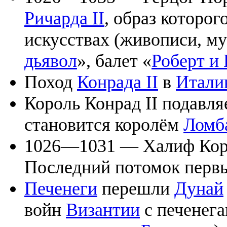
Ричарда II
, образ которог
искусствах (живописи, му
дьявол
», балет «
Роберт и
Поход
Конрада II
в
Итал
Король Конрад II подавл
становится королём
Ломб
1026—1031 — Халиф Корд
Последний потомок первы
Печенеги
перешли
Дунай
войн
Византии
с печенега