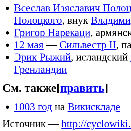
Всеслав Изяславич Поло
Полоцкого
, внук
Владими
Григор Нарекаци
, армянс
12 мая
—
Сильвестр II
, п
Эрик Рыжий
, исландский
Гренландии
См. также
[
править
]
1003 год
на
Викискладе
Источник —
http://cyclowiki