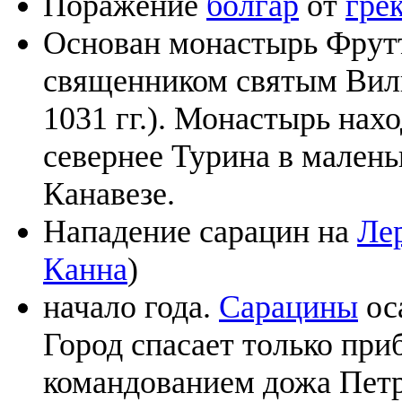
Поражение
болгар
от
гре
Основан монастырь Фрут
священником святым Вил
1031 гг.). Монастырь нах
севернее Турина в малень
Канавезе.
Нападение сарацин на
Ле
Канна
)
начало года.
Сарацины
ос
Город спасает только пр
командованием дожа Петр