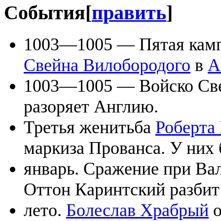
События
[
править
]
1003—1005 — Пятая кам
Свейна Вилобородого
в
А
1003—1005 — Войско Св
разоряет Англию.
Третья женитьба
Роберта 
маркиза Прованса. У них 
январь. Сражение при Вал
Оттон Каринтский разбит
лето.
Болеслав Храбрый
о