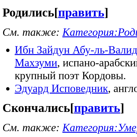
Родились
[
править
]
См. также:
Категория:Роди
Ибн Зайдун Абу-ль-Валид
Махзуми
, испано-арабски
крупный поэт Кордовы.
Эдуард Исповедник
, анг
Скончались
[
править
]
См. также:
Категория:Умер