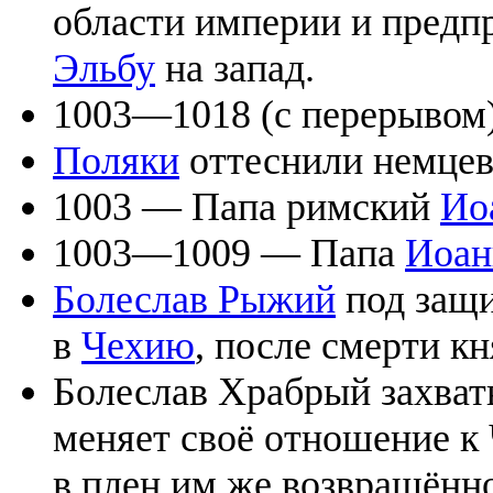
области империи и предп
Эльбу
на запад.
1003—1018 (с перерывом
Поляки
оттеснили немцев 
1003 — Папа римский
Ио
1003—1009 — Папа
Иоан
Болеслав Рыжий
под защи
в
Чехию
, после смерти к
Болеслав Храбрый захват
меняет своё отношение к
в плен им же возвращённ