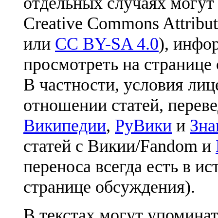
отдельных случаях могут
Creative Commons Attribut
или
CC BY-SA 4.0
), инфо
просмотреть на странице 
В частности, условия лиц
отношении статей, перев
Википедии
,
РуВики
и
Зна
статей с Викии/Fandom и
переноса всегда есть в ис
странице обсуждения).
В текстах могут упоминат