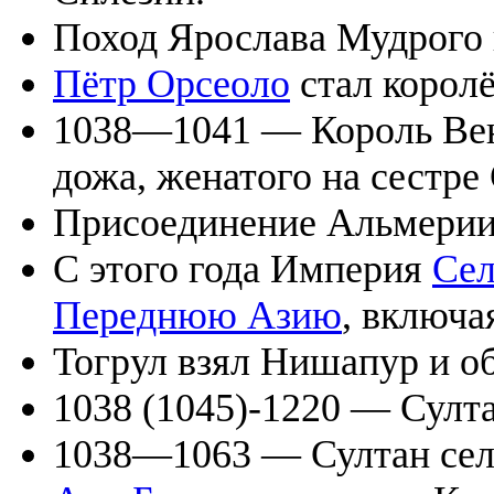
Поход Ярослава Мудрого
Пётр Орсеоло
стал корол
1038—1041 — Король Вен
дожа, женатого на сестре 
Присоединение Альмерии
С этого года Империя
Сел
Переднюю Азию
, включ
Тогрул взял Нишапур и об
1038 (1045)-1220 — Султ
1038—1063 — Султан се