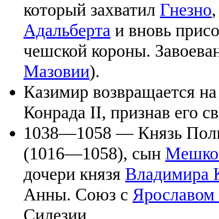
который захватил
Гнезно
Адальберта
и вновь прис
чешской короны. Завоева
Мазовии
).
Казимир возвращается на
Конрада II, признав его 
1038—1058 — Князь По
(1016—1058), сын
Мешко 
дочери князя
Владимира 
Анны. Союз с
Ярославом
Силезии.