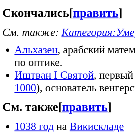
Скончались
[
править
]
См. также:
Категория:Умер
Альхазен
, арабский мате
по оптике.
Иштван I Святой
, первый
1000
), основатель венгерс
См. также
[
править
]
1038 год
на
Викискладе