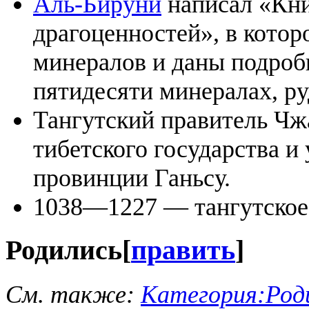
Аль-Бируни
написал «Кни
драгоценностей», в котор
минералов и даны подроб
пятидесяти минералах, руд
Тангутский правитель Чж
тибетского государства и
провинции Ганьсу.
1038—1227 — тангутское
Родились
[
править
]
См. также:
Категория:Роди