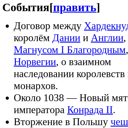
События
[
править
]
Договор между
Хардекну
королём
Дании
и
Англии
,
Магнусом I Благородным
Норвегии
, о взаимном
наследовании королевств 
монархов.
Около 1038 — Новый мя
императора
Конрада II
.
Вторжение в Польшу
чеш