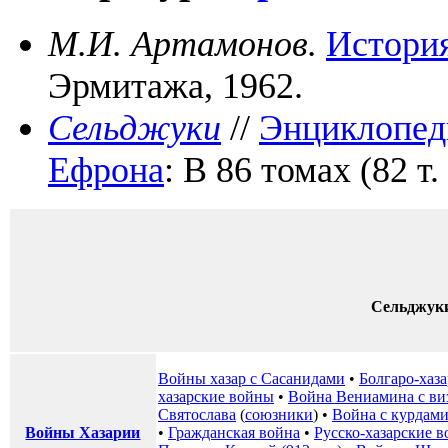
М.И. Артамонов.
История
Эрмитажа, 1962.
Сельджуки
//
Энциклопеди
Ефрона
: В 86 томах (82 т.
Сельджук
Войны хазар с Сасанидами
•
Болгаро-хаза
хазарские войны
•
Война Вениамина с ви
Святослава
(
союзники
) •
Война с курдам
Войны Хазарии
•
Гражданская война
•
Русско-хазарские 