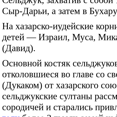
Сыр-Дарьи, а затем в Бухару
На хазарско-иудейские корн
детей — Израил, Муса, Мик
(Давид).
Основной костяк сельджуков
отколовшиеся во главе со с
(Дукаком) от хазарского со
сельджукские султаны рассм
сородичей и старались привл