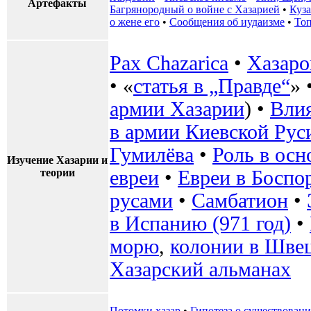
Артефакты
Багрянородный о войне с Хазарией
•
Куз
о жене его
•
Сообщения об иудаизме
•
То
Pax Chazarica
•
Хазаро
• «
статья в „Правде“
» 
армии Хазарии
) •
Влия
в армии Киевской Рус
Гумилёва
•
Роль в осн
Изучение Хазарии и
теории
евреи
•
Евреи в Боспо
русами
•
Самбатион
•
в Испанию (971 год)
•
морю
,
колонии в Шве
Хазарский альманах
Потомки хазар
•
Гипотеза о существовани