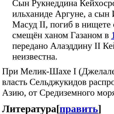
Сын Рукнеддина Кейхосров
ильханиде Аргуне, а сын
Масуд II, погиб в нищете
смещён ханом Газаном в
передано Алаэддину II Кей
неизвестна.
При Мелик-Шахе I (Джелал
власть Сельджукидов распр
Азию, от Средиземного моря
Литература
[
править
]