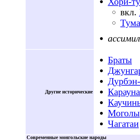
Хори-т
вкл.
Тум
ассимил
Браты
Джунга
Дурбэн
Караун
Другие исторические
Каучин
Моголы
Чагатаи
Современные монгольские народы