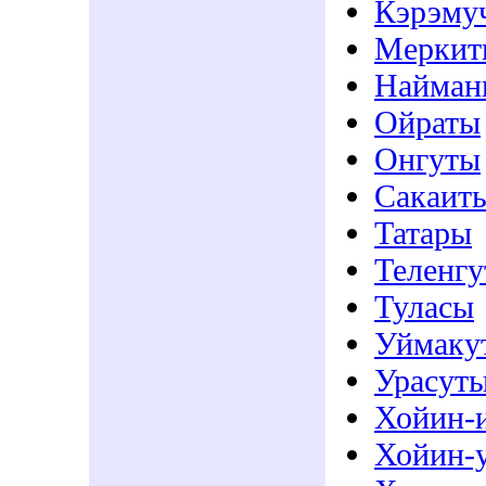
Кэрэму
Меркит
Найман
Ойраты
Онгуты
Сакаит
Татары
Теленг
Туласы
Уймаку
Урасут
Хойин-
Хойин-