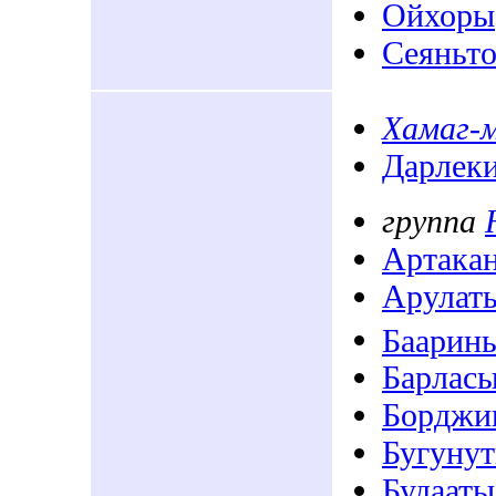
Ойхоры
Сеяньт
Хамаг-
Дарлек
группа
Артака
Арулат
Баарин
Барлас
Борджи
Бугуну
Будааты