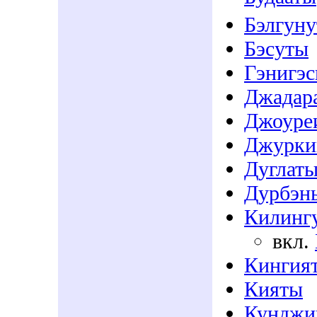
Бэлгун
Бэсуты
Гэнигэ
Джадар
Джоуре
Джурк
Дуглат
Дурбэн
Килинг
вкл.
Кингия
Кияты
Кунджи