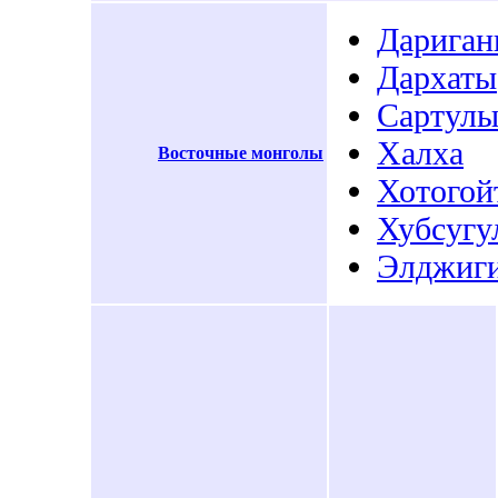
Дариган
Дархаты
Сартул
Халха
Восточные монголы
Хотогой
Хубсугу
Элджиг