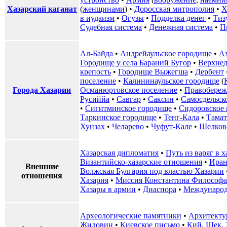
Хазарский каганат
(
женщинами
) •
Доросская митрополия
•
Х
в иудаизм
•
Огузы
•
Подделка денег
•
Тиз
Судебная система
•
Денежная система
•
П
Ал-Байда
•
Андрейаульское городище
•
А
Городище у села Бараний Бугор
•
Верхнед
крепость
•
Городище Выжегша
•
Дербент
поселение
•
Калининаульское городище
(
Города Хазарии
Османюртовское поселение
•
Правобереж
Русиййа
•
Савгар
•
Саксин
•
Самосдельск
•
Сигитминское городище
•
Сидоровское
Таркинское городище
•
Тенг-Кала
•
Тамат
Хунзах
•
Челарево
•
Чуфут-Кале
•
Шелков
Хазарская дипломатия
•
Путь из варяг в 
Византийско-хазарские отношения
•
Иран
Внешние
Волжская Булгария под властью Хазарии
отношения
Хазария
•
Миссия Константина Философа
Хазары в армии
•
Диаспора
•
Международ
Археологические памятники
•
Архитекту
Жидовин
•
Киевское письмо
•
Кий, Щек, 