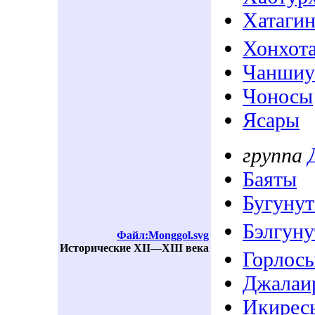
Хатаги
Хонхот
Чаншиу
Чоносы
Ясары
группа
Баяты
Бугуну
Бэлгун
Файл:Monggol.svg
Исторические XII—XIII века
Горлос
Джалаи
Икирес