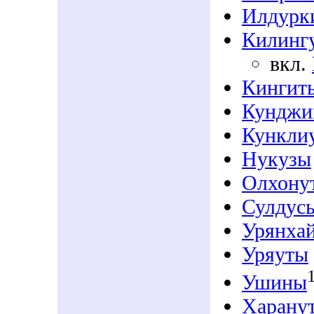
Илдурк
Килинг
вкл.
Кингит
Кунджи
Кункли
Нукузы
Олхону
Сулдус
Урянха
Уряуты
Ушины
Харану