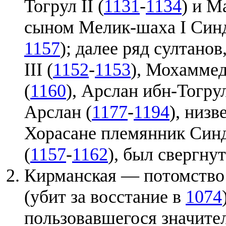
Тогрул II (
1131
-
1134
) и М
сыном Мелик-шаха I Син
1157
); далее ряд султано
III (
1152
-
1153
), Мохаммед
(
1160
), Арслан ибн-Тогрул
Арслан (
1177
-
1194
), низ
Хорасане племянник Син
(
1157
-
1162
), был свергну
Кирманская — потомство
(убит за восстание в
1074
пользовавшегося значите