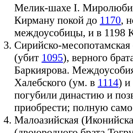
Мелик-шахе I. Миролюбив
Кирману покой до
1170
, 
междоусобицы, и в 1198 
Сирийско-месопотамская
(убит
1095
), верного бра
Баркиярова. Междоусобия
Халебского (ум. в
1114
) и
погубили династию и по
приобрести; полную само
Малоазийская (Иконийска
(двоюродного брата Тогру