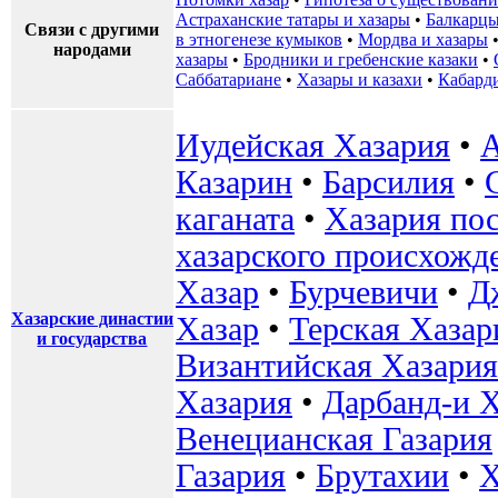
Астраханские татары и хазары
•
Балкарцы
Связи с другими
в этногенезе кумыков
•
Мордва и хазары
народами
хазары
•
Бродники и гребенские казаки
•
Саббатариане
•
Хазары и казахи
•
Кабард
Иудейская Хазария
•
Казарин
•
Барсилия
•
каганата
•
Хазария пос
хазарского происхожд
Хазар
•
Бурчевичи
•
Д
Хазарские династии
Хазар
•
Терская Хазар
и государства
Византийская Хазария
Хазария
•
Дарбанд-и 
Венецианская Газария
Газария
•
Брутахии
•
Х