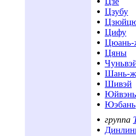
Цзе
Цзубу
Цзюйц
Цифу
Цюань-
Цяны
Чуньвэ
Шань-
Шивэй
Юйвэн
Юэбань
группа
Динлин