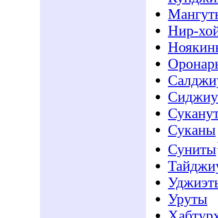
Мангут
Нир-хо
Ноякин
Оронар
Салджи
Сиджиу
Сукану
Суканы
Суниты
Тайджи
Уджиэт
Уруты
Хабтур