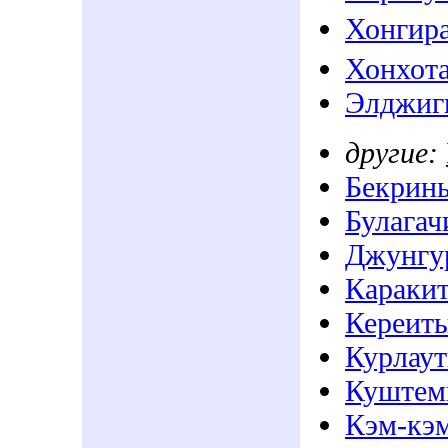
Хонгир
Хонхот
Элджиг
другие:
Бекрин
Булага
Джунгу
Караки
Кереит
Курлау
Куштем
Кэм-кэ