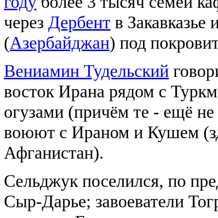
году
более 3 тысяч семей ка
через
Дербент
в Закавказье 
(
Азербайджан
) под покрови
Вениамин Тудельский
говори
восток Ирана рядом с Туркм
огузами (причём те - ещё не
воюют с Ираном и Кушем (з
Афганистан).
Сельджук поселился, по пр
Сыр-Дарье; завоеватели Тог