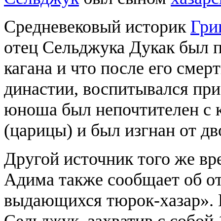
Средневековый историк
Гри
отец Сельджука Дукак был п
кагана и что после его смер
династии, воспитывался при
юноша был непочтителен с к
(царицы) и был изгнан от дв
Другой источник того же вр
Адима также сообщает об от
выдающихся тюрок-хазар». 
Сельджук, захватив с собой 