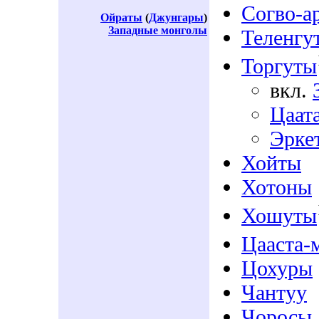
Согво-а
Ойраты
(
Джунгары
)
Западные монголы
Теленгу
Торгуты
вкл.
Цаат
Эрке
Хойты
Хотоны
Хошуты
Цааста-
Цохуры
Чантуу
Чоросы