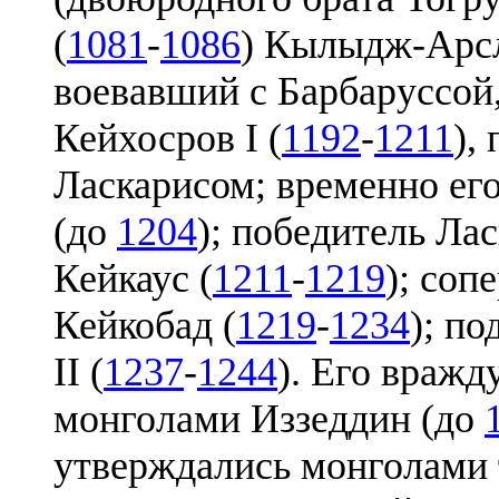
(
1081
-
1086
) Кылыдж-Арсл
воевавший с Барбаруссой,
Кейхосров I (
1192
-
1211
),
Ласкарисом; временно ег
(до
1204
); победитель Ла
Кейкаус (
1211
-
1219
); со
Кейкобад (
1219
-
1234
); п
II (
1237
-
1244
). Его враж
монголами Иззеддин (до
утверждались монголами 