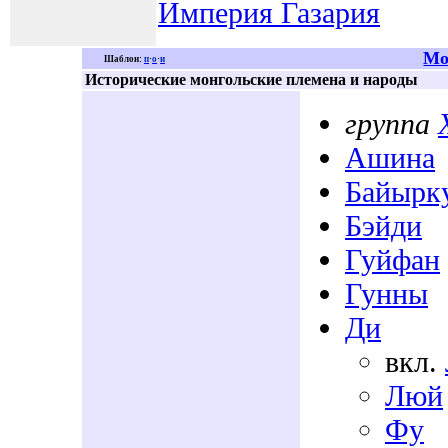
Империя Газария
Мо
Шаблон:
п
·
о
·
и
Исторические монгольские племена и народы
группа
Ашина
Байырк
Бэйди
Гуйфан
Гунны
Ди
вкл.
Люй
Фу