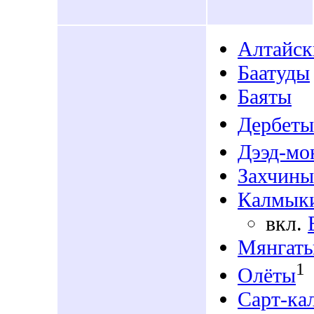
Алтайск
Баатуды
Баяты
Дербеты
Дээд-мо
Захчины
Калмык
вкл.
Мянгат
1
Олёты
Сарт-ка