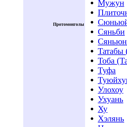
Мужун
Плиточ
Сюнью
Протомонголы
Сяньби
Сяньюн
Татабы 
Тоба (Т
Туфа
Туюйхун
Улохоу
Ухуань
Ху
Хэлянь