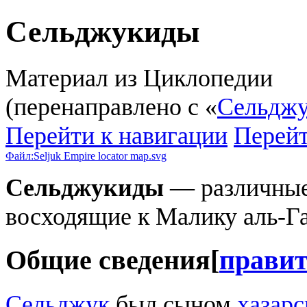
Сельджукиды
Материал из Циклопедии
(перенаправлено с «
Сельдж
Перейти к навигации
Перейт
Файл:Seljuk Empire locator map.svg
Сельджукиды
— различные
восходящие к Малику аль-Г
Общие сведения
[
прави
Сельджук
был сыном
хазарс