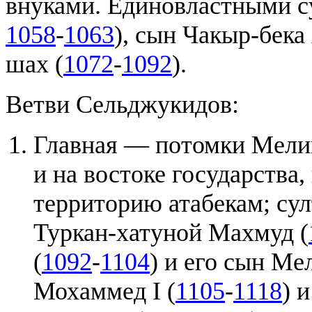
внуками. Единовластными су
1058
-
1063
), сын Чакыр-бека
шах (
1072
-
1092
).
Ветви Сельджукидов:
Главная — потомки Мели
и на востоке государства
территорию атабекам; су
Туркан-хатуной Махмуд (
(
1092
-
1104
) и его сын Ме
Мохаммед I (
1105
-
1118
) 