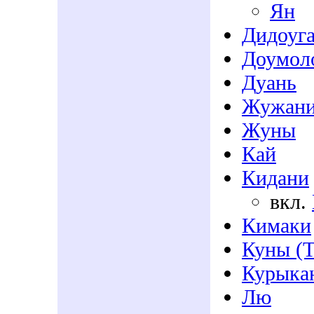
Ян
Дидоуг
Доумол
Дуань
Жужан
Жуны
Кай
Кидани
вкл.
Кимаки
Куны (Т
Курыка
Лю