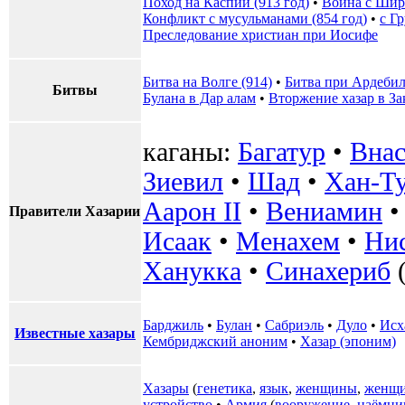
Поход на Каспий (913 год)
•
Война с Шир
Конфликт с мусульманами (854 год)
•
с Г
Преследование христиан при Иосифе
Битва на Волге (914)
•
Битва при Ардеби
Битвы
Булана в Дар алам
•
Вторжение хазар в За
каганы:
Багатур
•
Внас
Зиевил
•
Шад
•
Хан-Т
Аарон II
•
Вениамин
Правители Хазарии
Исаак
•
Менахем
•
Ни
Ханукка
•
Синахериб
(
Барджиль
•
Булан
•
Сабриэль
•
Дуло
•
Исх
Известные хазары
Кембриджский аноним
•
Хазар (эпоним)
Хазары
(
генетика
,
язык
,
женщины
,
женщи
устройство
•
Армия
(
вооружение
,
наёмни