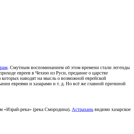
арам
. Смутным воспоминанием об этом времени стали легенды
приходе евреев в Чехию из Руси, предание о царстве
з которых наводят на мысль о возможной еврейской
ынии евреями и хазарами и т. д. Но всё же главной причиной
м «Израй-река» (река Смородина).
Астрахань
видимо хазарское