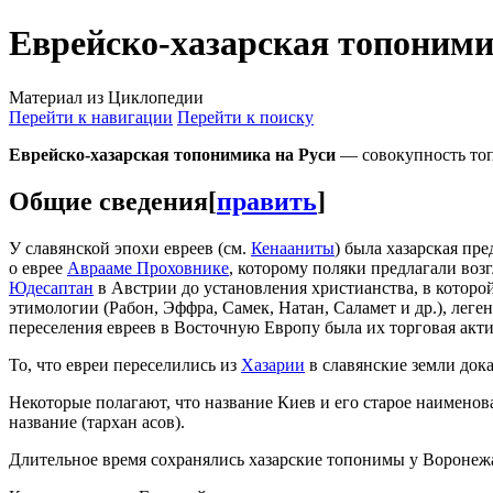
Еврейско-хазарская топоними
Материал из Циклопедии
Перейти к навигации
Перейти к поиску
Еврейско-хазарская топонимика на Руси
— совокупность топо
Общие сведения
[
править
]
У славянской эпохи евреев (см.
Кенааниты
) была хазарская пр
о еврее
Аврааме Проховнике
, которому поляки предлагали воз
Юдесаптан
в Австрии до установления христианства, в которо
этимологии (Рабон, Эффра, Самек, Натан, Саламет и др.), леге
переселения евреев в Восточную Европу была их торговая актив
То, что евреи переселились из
Хазарии
в славянские земли док
Некоторые полагают, что название Киев и его старое наимено
название (тархан асов).
Длительное время сохранялись хазарские топонимы у Воронежа