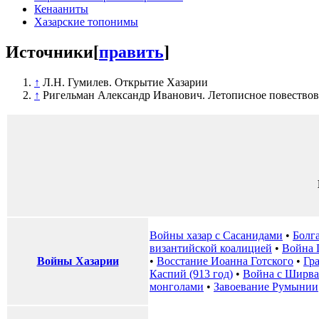
Кенааниты
Хазарские топонимы
Источники
[
править
]
↑
Л.Н. Гумилев. Открытие Хазарии
↑
Ригельман Александр Иванович. Летописное повествова
Войны хазар с Сасанидами
•
Болга
византийской коалицией
•
Война 
Войны Хазарии
•
Восстание Иоанна Готского
•
Гр
Каспий (913 год)
•
Война с Ширва
монголами
•
Завоевание Румынии