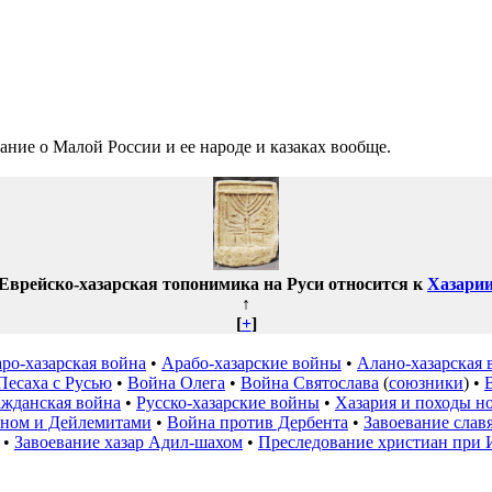
ние о Малой России и ее народе и казаках вообще.
Еврейско-хазарская топонимика на Руси относится к
Хазари
↑
[
+
]
ро-хазарская война
•
Арабо-хазарские войны
•
Алано-хазарская 
Песаха с Русью
•
Война Олега
•
Война Святослава
(
союзники
) •
ажданская война
•
Русско-хазарские войны
•
Хазария и походы н
ном и Дейлемитами
•
Война против Дербента
•
Завоевание слав
•
Завоевание хазар Адил-шахом
•
Преследование христиан при 