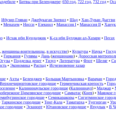
Ардебиле
•
Битвы при Беленджере
:
650 год
,
722 год
,
732 год
•
Оса
•
Ибузир Гляван
•
Джебукаган Зиевил
•
Шад
•
Хан-Туван Дыггви
•
Менахем
•
Нисси
•
Езекиил
•
Манассия I
•
Манассия II
•
Ханук
ло
•
Исхак ибн Кундаджик
•
К-са ибн Булджан ал-Хазари
•
Песах
,
женщины-воительницы
,
в искусстве
) •
Культура
•
Наука
•
Госуд
•
Гиркания
•
Гулямы
•
Дань
(
женщинами
) •
Доросская митропол
Огузы
•
Подделка денег
•
Тизул
•
Литература
•
Флот
•
Шеляг
•
Си
сть
•
Экономика
•
Распад
•
Исчезновение хазар
ище
•
Ахты
•
Беленджер
•
Большая Мартыновка
•
Варачан
•
Горо
Верхнечирюртовское городище
•
Герменчикская крепость
•
Горо
оселение
•
Калининаульское городище
(
Калининаул
) •
Маджар
•
вобережное Цимлянское городище
•
Самватас
(
Киев
) •
Маяцкое 
емибугринское городище
•
Семикаракоры
•
Сигитминское город
•
Таркинское городище
•
Тенг-Кала
•
Таматарха
•
Туегирган
•
Ур
ое городище
•
Эскиюрт
•
Ютановское городище
•
Яхудлык
•
В Ч