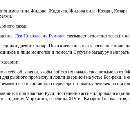
понимов типа Жидово, Жидичев, Жидова вила, Козари, Козара, К
реями.
 много хазар.
ждение.
Лев Николаевич Гумилёв
связывает этногенез терских ка
ледники древних хазар. Пока киевские князья воевали с половц
зников в лице монголов и помогли Субутай-багадуру выиграть 
 хазарин:
 о себе объявляли, якобы войско их начало свое возымело от 94
 для рыбного промыслу и ловли звериной на устье Бог-реки, в ее
емляки его и составили сперва чрез то шайку человек из ста ил
казавшиеся под властью Руси, постепенно ассимилировались (вид
ксандрович Морхинин, середина XIV в.; Казарин Голохвастов, 