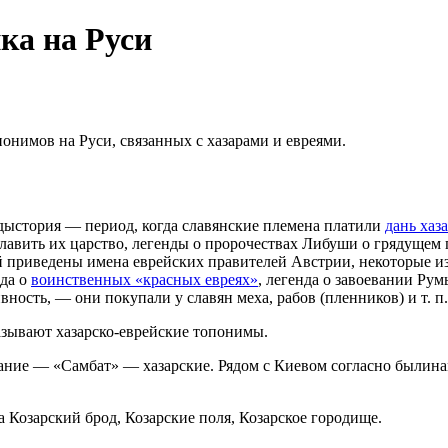
ка на Руси
нимов на Руси, связанных с хазарами и евреями.
едыстория — период, когда славянские племена платили
дань хаз
главить их царство, легенды о пророчествах Либуши о грядущем 
й приведены имена еврейских правителей Австрии, некоторые и
нда о
воинственных «красных евреях»
, легенда о завоевании Рум
ность, — они покупали у славян меха, рабов (пленников) и т. п.
азывают хазарско-еврейские топонимы.
вание — «Самбат» — хазарские. Рядом с Киевом согласно былина
 Козарский брод, Козарские поля, Козарское городище.