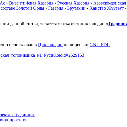
-Ас
•
Византийская Хазария
•
Русская Хазария
•
Азовско-донская
 составе Золотой Орды
•
Газария
•
Брутахии
•
Ханство Жъугьут
нии данной статьи, является статья из энциклопедии «
Традици
ично использован в
Циклопедии
по лицензии
GNU FDL
.
хазарская_топонимика_на_Руси&oldid=2629153
оекта «Традиция»
 википроектов