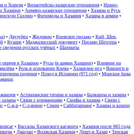
ия и Хорезм
•
Византийско-хазарские отношения
•
Ирано-
ю Хазарии
•
Армяно-хазарские отношения
•
Хазары и Русь
оннскую Галлию
•
Фатимиды и Хазария
•
Хазары в армии
•
ка
) •
Двузубец
•
Жидовин
•
Киевское письмо
•
Кий, Щек,
ей
•
Кузари
•
Маджалисский документ
•
Письмо Шехтера
•
 сведения русских учёных
•
Шахматы
е евреев в Хазарию
•
Русы
(
в армии Хазарии
) •
Влияние на
умилёва
•
Роль в основании Киева
•
Хазарское иго
•
Викинги и
 причины падения
•
Поход в Испанию (971 год)
•
Морские базы
ьманах
йджанцев
•
Астраханские татары и хазары
•
Балкарцы и хазары
•
 хазары
•
Связи с норманнами
•
Скифы и хазары
•
Связи с
ис
•
С-в-р
•
С-л-виюн
•
Секеи
•
Саббатариане
•
Хазары и казахи
рорсаг
•
Вассалы Хазарского каганата
•
Хазария после 965 года
евичи
•
Джидан
•
Волжская Хазария
•
Дешт-и Хазар
•
Терская