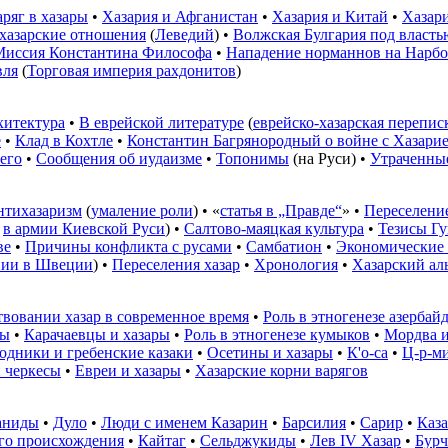
аряг в хазары
•
Хазария и Афганистан
•
Хазария и Китай
•
Хазар
хазарские отношения
(
Леведий
) •
Волжская Булгария под власть
Миссия Константина Философа
•
Нападение норманнов на Нарб
вля
(
Торговая империя рахдонитов
)
хитектура
•
В еврейской литературе
(
еврейско-хазарская перепис
е
•
Клад в Кохтле
•
Константин Багрянородный о войне с Хазари
 его
•
Сообщения об иудаизме
•
Топонимы
(
на Руси
) •
Утраченные
нтихазаризм
(
умаление роли
) • «
статья в „Правде“
» •
Переселени
,
в армии Киевской Руси
) •
Салтово-маяцкая культура
•
Тезисы Г
ве
•
Причины конфликта с русами
•
Самбатион
•
Экономические
нии в Швеции
) •
Переселения хазар
•
Хронология
•
Хазарский ал
твовании хазар в современное время
•
Роль в этногенезе азерба
мы
•
Карачаевцы и хазары
•
Роль в этногенезе кумыков
•
Мордва и
одники и гребенские казаки
•
Осетины и хазары
•
К'о-са
•
Ц-р-м
 черкесы
•
Евреи и хазары
•
Хазарские корни варягов
аниды
•
Дуло
•
Люди с именем Казарин
•
Барсилия
•
Сарир
•
Каза
ого происхождения
•
Кайтаг
•
Сельджукиды
•
Лев IV Хазар
•
Бурч