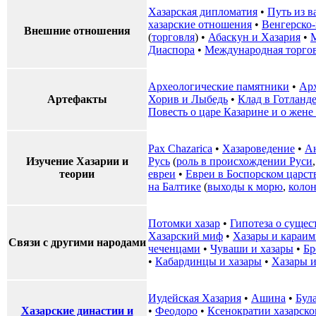
Хазарская дипломатия
•
Путь из в
хазарские отношения
•
Венгерско-
Внешние отношения
(
торговля
) •
Абаскун и Хазария
•
Диаспора
•
Международная торго
Археологические памятники
•
Ар
Артефакты
Хорив и Лыбедь
•
Клад в Готланд
Повесть о царе Казарине и о жене
Pax Chazarica
•
Хазароведение
•
А
Изучение Хазарии и
Русь
(
роль в происхождении Руси
теории
евреи
•
Евреи в Боспорском царст
на Балтике
(
выходы к морю
,
коло
Потомки хазар
•
Гипотеза о сущес
Хазарский миф
•
Хазары и караи
Связи с другими народами
чеченцами
•
Чуваши и хазары
•
Бр
•
Кабардинцы и хазары
•
Хазары и
Иудейская Хазария
•
Ашина
•
Бул
Хазарские династии и
•
Феодоро
•
Ксенократии хазарск