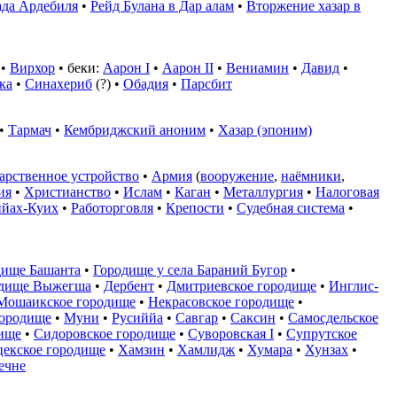
да Ардебиля
•
Рейд Булана в Дар алам
•
Вторжение хазар в
•
Вирхор
• беки:
Аарон I
•
Аарон II
•
Вениамин
•
Давид
•
ка
•
Синахериб
(?) •
Обадия
•
Парсбит
•
Тармач
•
Кембриджский аноним
•
Хазар (эпоним)
арственное устройство
•
Армия
(
вооружение
,
наёмники
,
ия
•
Христианство
•
Ислам
•
Каган
•
Металлургия
•
Налоговая
йах-Куих
•
Работорговля
•
Крепости
•
Судебная система
•
дище Башанта
•
Городище у села Бараний Бугор
•
дище Выжегша
•
Дербент
•
Дмитриевское городище
•
Инглис-
Мошаикское городище
•
Некрасовское городище
•
городище
•
Муни
•
Русиййа
•
Савгар
•
Саксин
•
Самосдельское
ище
•
Сидоровское городище
•
Суворовская I
•
Супрутское
цекское городище
•
Хамзин
•
Хамлидж
•
Хумара
•
Хунзах
•
ечне