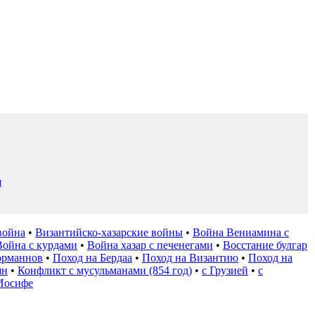
и
война
•
Византийско-хазарские войны
•
Война Вениамина с
Война с курдами
•
Война хазар с печенегами
•
Восстание булгар
орманнов
•
Поход на Бердаа
•
Поход на Византию
•
Поход на
ян
•
Конфликт с мусульманами (854 год)
•
с Грузией
•
с
Иосифе