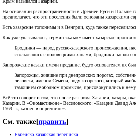
Крым назывался Газарией.
На основании распространенности в Древней Руси и Польше то
предполагает, что эти поселения были основаны хазарскими ев
Есть хазарские топонимы и в Венгрии, куда также переселилось
Как уже указывалось, термин «казак» имеет хазарское происхо
Бродники — народ русско-хазарского происхождения, нас
столковались с половецкими ханами, бродники нашли сою
Запорожские казаки имели предание, будто основателем их был
Запорожцы, жившие при днепровских порогах, собственно
человека, име­нем Семена, роду козарского, который якобы
тамошнем свободном промысле, присовоку­пились к нему з
Всё это говорит о том, что после разгрома Хазарии, хазары, о
Казарин. В «Ономастиконе» Веселовского: «Казарин Давид Але
1569 гг., казнен в опричнине».
См. также
[
править
]
Еврейско-хазарская переписка