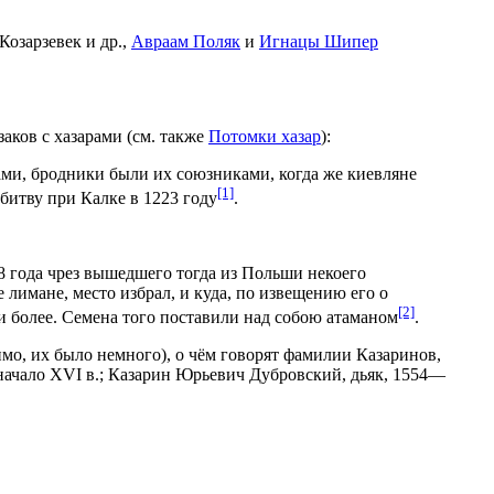
озарзевек и др.,
Авраам Поляк
и
Игнацы Шипер
заков с хазарами (см. также
Потомки хазар
):
ами, бродники были их союзниками, когда же киевляне
[1]
битву при Калке в 1223 году
.
8 года чрез вышедшего тогда из Польши некоего
 лимане, место избрал, и ку­да, по извещению его о
[2]
и более. Семена того поставили над собою атаманом
.
имо, их было немного), о чём говорят фамилии Казаринов,
начало XVI в.; Казарин Юрьевич Дубровский, дьяк, 1554—