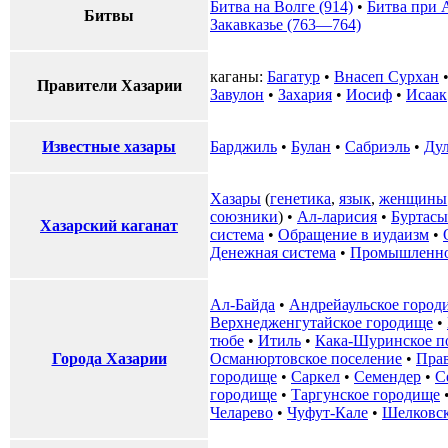
Битва на Волге (914)
•
Битва при 
Битвы
Закавказье (763—764)
каганы:
Багатур
•
Внасеп Сурхан
Правители Хазарии
Завулон
•
Захария
•
Иосиф
•
Исаак
Известные хазары
Барджиль
•
Булан
•
Сабриэль
•
Ду
Хазары
(
генетика
,
язык
,
женщины
союзники
) •
Ал-ларисия
•
Буртасы
Хазарский каганат
система
•
Обращение в иудаизм
•
Денежная система
•
Промышленно
Ал-Байда
•
Андрейаульское город
Верхнедженгутайское городище
•
тюбе
•
Итиль
•
Кака-Шуринское п
Города Хазарии
Османюртовское поселение
•
Пра
городище
•
Саркел
•
Семендер
•
С
городище
•
Таргунское городище
Челарево
•
Чуфут-Кале
•
Шелковск