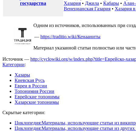
государства
Хазария
•
Джила
•
Кабары
•
Алан
Венецианская Газария
•
Хазария в
Одним из источников, использованных при созда
—
https://traditio.wiki/Кенааниты
Материал указанной статьи полностью или част
Источник —
http://cyclowiki.org/w/index.php?title=Еврейско-
Категории
:
Хазары
Киевская Русь
Евреи в России
Топонимия России
Еврейские топонимы
Хазарские топонимы
Скрытые категории:
Циклопедия:Материалы, использующие статьи из википр
Циклопедия:Материалы, использующие статьи из других