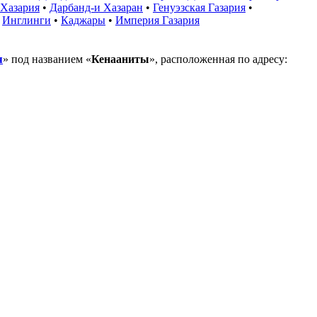
 Хазария
•
Дарбанд-и Хазаран
•
Генуэзская Газария
•
•
Инглинги
•
Каджары
•
Империя Газария
я
» под названием «
Кенааниты
», расположенная по адресу: