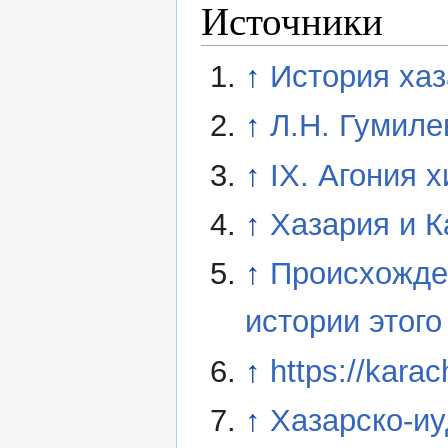
Источники
↑
История хаз
↑
Л.Н. Гумиле
↑
IX. Агония 
↑
Хазария и К
↑
Происхожде
истории этого
↑
https://kara
↑
Хазарско-иу