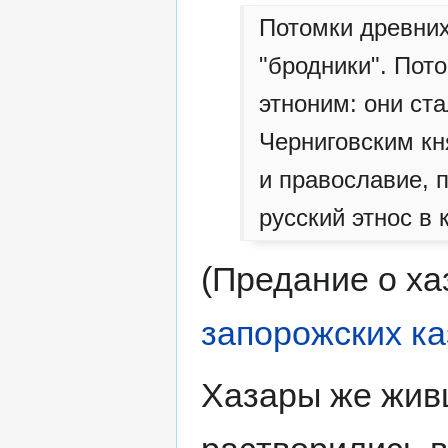
Потомки древних
"бродники". Пот
этноним: они ст
Черниговским кн
и православие, п
русский этнос в 
(Предание о ха
запорожских ка
Хазары же жив