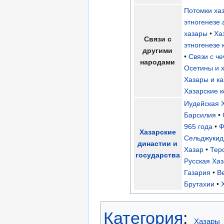
Потомки ха
этногенезе
хазары
•
Ха
Связи с
этногенезе 
другими
•
Связи с ч
народами
Осетины и 
Хазары и ка
Хазарские к
Иудейская 
Барсилия
•
965 года
•
Ф
Хазарские
Сельджуки
династии и
Хазар
•
Тер
государства
Русская Ха
Газария
•
В
Брутахии
•
Категория
:
Хазары