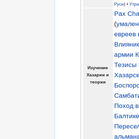
Руси
) •
Утра
Pax Cha
(
умален
евреев 
Влияние
армии К
Тезисы
Изучение
Хазарск
Хазарии и
теории
Боспорс
Самбат
Поход в
Балтик
Пересе
альман