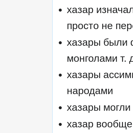
хазар изначал
просто не пе
хазары были 
монголами т. д
хазары ассим
народами
хазары могли
хазар вообще