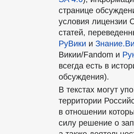
странице обсуждени
условия лицензии 
статей, переведен
РуВики
и
Знание.В
Викии/Fandom и
Ру
всегда есть в истор
обсуждения).
В текстах могут уп
территории Россий
в отношении которы
силу решение о за
а также деятельно