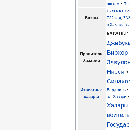
шахом
•
Пр
Битва на Во
Битвы
722 год
,
732
в Закавказь
каганы
Джебук
Вирхор
Правители
Хазарии
Завуло
Нисси
Синахе
Известные
Барджиль
•
хазары
ал-Хазари
Хазары
воител
Государ