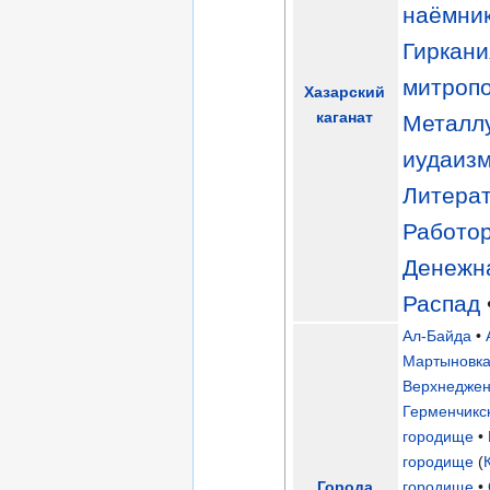
наёмни
Гиркани
митроп
Хазарский
каганат
Металл
иудаиз
Литера
Работо
Денежн
Распад
Ал-Байда
•
Мартыновк
Верхнеджен
Герменчикс
городище
•
городище
(
Города
городище
•