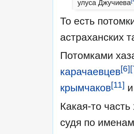
[
улуса Джучиева
То есть потомк
астраханских т
Потомками хаз
[6]
[
карачаевцев
[11]
крымчаков
и 
Какая-то часть
судя по имена