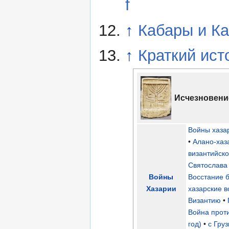
f
↑
Кабары и Ка
↑
Краткий ист
Исчезновени
Войны хаза
•
Алано-хаз
византийск
Святослава
Войны
Восстание 
Хазарии
хазарские 
Византию
•
Война прот
год)
•
с Гру