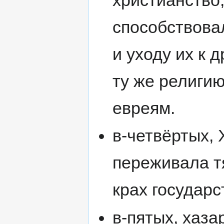
способствова
и уходу их к
ту же религи
евреям.
в-четвёртых,
переживала т
крах государс
в-пятых, хаза