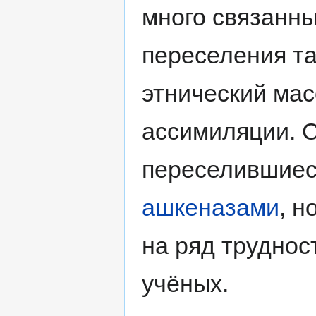
много связанны
переселения т
этнический мас
ассимиляции. С
переселившиес
ашкеназами
, н
на ряд труднос
учёных.