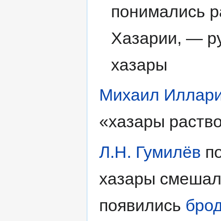
понимались р
Хазарии, — р
хазары
Михаил Иллари
«хазары раств
Л.Н. Гумилёв
по
хазары смешали
появились
бро