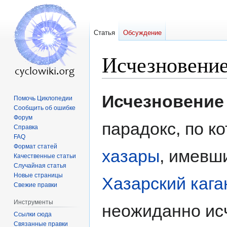
Статья
Обсуждение
Исчезновение
Перейти
Перейти
Исчезновение
Помочь Циклопедии
к
к
Сообщить об ошибке
навигации
поиску
Форум
парадокс, по к
Справка
FAQ
Формат статей
хазары
, имевш
Качественные статьи
Случайная статья
Новые страницы
Хазарский кага
Свежие правки
Инструменты
неожиданно ис
Ссылки сюда
Связанные правки