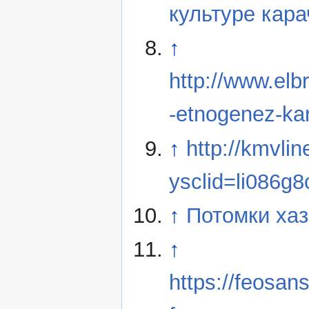
культуре кар
↑
http://www.elb
-etnogenez-kar
↑
http://kmvlin
ysclid=li086g
↑
Потомки хаз
↑
https://feosan