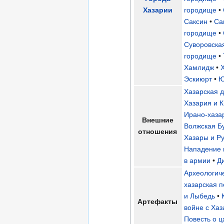
Хазарии
городище
•
Саксин
•
Са
городище
•
Суворовская
городище
•
Хамлидж
•
Эскиюрт
•
Ю
Хазарская 
Хазария и 
Ирано-хаза
Внешние
Волжская Б
отношения
Хазары и Р
Нападение 
в армии
•
Д
Археологич
хазарская 
и Лыбедь
•
Артефакты
войне с Ха
Повесть о ц