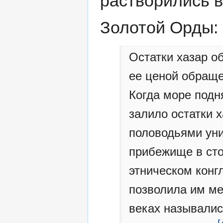
растворились 
Золотой Орды:
Остатки хазар о
ее ценой обраще
Когда море подн
залило остатки х
половодьями уни
прибежище в сто
этническом конг
позволила им мех
веках называлис