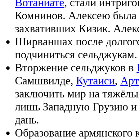
Вотаниате
, стали интриг
Комнинов. Алексею была 
захвативших Кизик. Алекс
Ширваншах после долгог
подчиниться сельджукам.
Вторжение сельджуков в
Самшвилде,
Кутаиси
,
Арт
заключить мир на тяжёлых
лишь Западную Грузию 
дань.
Образование армянского 