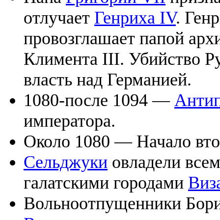
отлучает
Генриха IV
. Ген
провозглашает папой арх
Климента III. Убийство Р
власть над Германией.
1080-после 1094 —
Анти
императора.
Около 1080 — Начало вто
Сельджуки
овладели всем
галатскими городами
Виз
Вольноотпущенники Борил