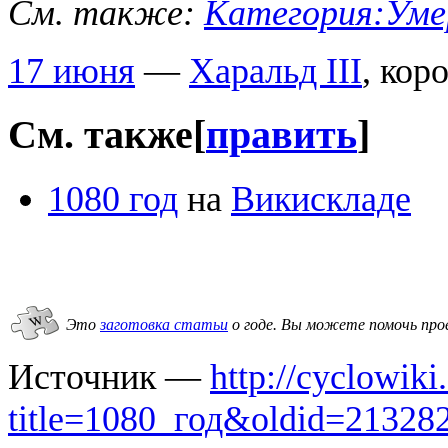
См. также:
Категория:Умер
17 июня
—
Харальд III
, кор
См. также
[
править
]
1080 год
на
Викискладе
Это
заготовка статьи
о годе.
Вы можете помочь про
Источник —
http://cyclowiki
title=1080_год&oldid=21328