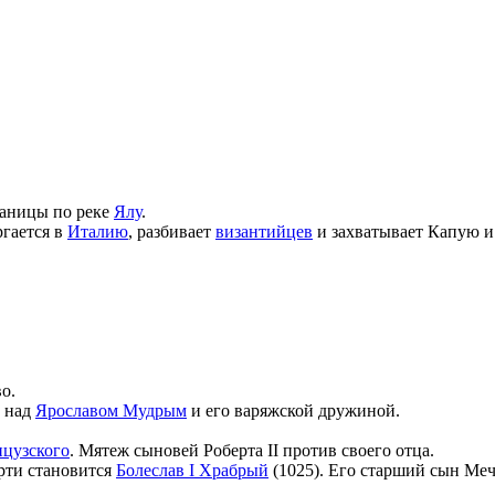
раницы по реке
Ялу
.
гается в
Италию
, разбивает
византийцев
и захватывает Капую и
о.
над
Ярославом Мудрым
и его варяжской дружиной.
нцузского
. Мятеж сыновей Роберта II против своего отца.
рти становится
Болеслав I Храбрый
(1025). Его старший сын Меч