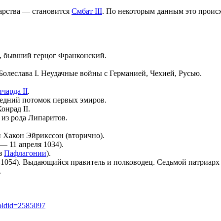
арства — становится
Смбат III
. По некоторым данным это проис
, бывший герцог Франконский.
 Болеслава I. Неудачные войны с Германией, Чехией, Русью.
чарда II
.
ледний потомок первых эмиров.
нрад II.
 из рода Липаритов.
 Хакон Эйрикссон (вторично).
— 11 апреля 1034).
з
Пафлагонии
).
1054). Выдающийся правитель и полководец. Седьмой патриарх о
.
&oldid=2585097