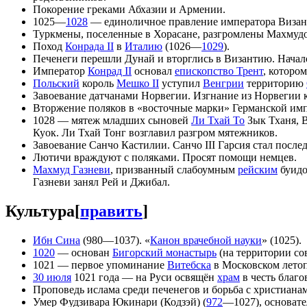
Покорение греками Абхазии и Армении.
1025—
1028
— единоличное правление императора Виза
Туркмены, поселенные в Хорасане, разгромлены Махмудо
Поход
Конрада II
в
Италию
(1026—
1029
).
Печенеги перешли Дунай и вторглись в Византию. Начал
Император
Конрад II
основал
епископство Трент
, которо
Польский
король
Мешко II
уступил
Венгрии
территорию
Завоевание датчанами Норвегии. Изгнание из Норвегии к
Вторжение поляков в «восточные марки» Германской им
1028 — мятеж младших сыновей
Ли Тхай То
Зык Тханя, В
Куок. Ли Тхай Тонг возглавил разгром мятежников.
Завоевание Санчо Кастилии. Санчо III Гарсия стал посл
Лютичи враждуют с поляками. Просят помощи немцев.
Махмуд Газневи
, призванный слабоумным
рейским
буид
Газневи занял Рей и Джибал.
Культура
[
править
]
Ибн Сина
(980—1037). «
Канон врачебной науки
» (1025).
1020
— основан
Бигорский монастырь
(на территории с
1021 — первое упоминание
Витебска
в Московском летоп
30 июля
1021 года — на Руси освящён
храм
в честь благ
Проповедь ислама среди печенегов и борьба с христиана
Умер Фудзивара Юкинари (Кодзэй) (
972
—1027), основат