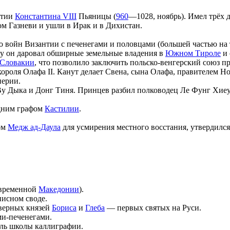
нтии
Константина VIII
Пьяницы (
960
—1028, ноябрь). Имел трёх 
м Газневи и ушли в Ирак и в Дихистан.
о войн Византии с печенегами и половцами (большей частью на 
му он даровал обширные земельные владения в
Южном Тироле
и 
Словакии
, что позволило заключить польско-венгерский союз п
ороля Олафа II. Канут делает Свена, сына Олафа, правителем Но
перии.
у Дыка и Донг Тиня. Принцев разбил полководец Ле Фунг Хиеу (
едним графом
Кастилии
.
ом
Медж ад-Даула
для усмирения местного восстания, утвердился
овременной
Македонии
).
исном своде.
оверных князей
Бориса
и
Глеба
— первых святых на Руси.
ми-печенегами.
ель школы каллиграфии.