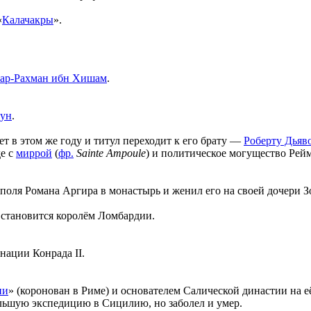
«
Калачакры
».
 ар-Рахман ибн Хишам
.
ун
.
ает в этом же году и титул переходит к его брату —
Роберту Дьяв
де с
миррой
(
фр.
Sainte Ampoule
) и политическое могущество Рейм
оля Романа Аргира в монастырь и женил его на своей дочери Зо
 становится королём Ломбардии.
онации Конрада II.
ии
» (коронован в Риме) и основателем Салической династии на е
льшую экспедицию в Сицилию, но заболел и умер.