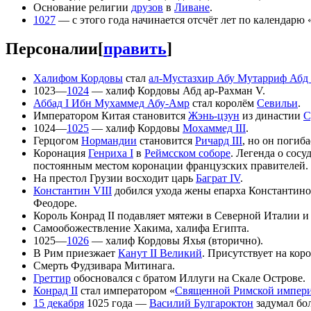
Основание религии
друзов
в
Ливане
.
1027
— с этого года начинается отсчёт лет по календарю 
Персоналии
[
править
]
Халифом Кордовы
стал
ал-Мустазхир Абу Мутарриф Абд
1023—
1024
— халиф Кордовы Абд ар-Рахман V.
Аббад I Ибн Мухаммед Абу-Амр
стал королём
Севильи
.
Императором Китая становится
Жэнь-цзун
из династии
С
1024—
1025
— халиф Кордовы
Мохаммед III
.
Герцогом
Нормандии
становится
Ричард III
, но он погиб
Коронация
Генриха I
в
Реймсском соборе
. Легенда о сосу
постоянным местом коронации французских правителей.
На престол Грузии восходит царь
Баграт IV
.
Константин VIII
добился ухода жены епарха Константиноп
Феодоре.
Король Конрад II подавляет мятежи в Северной Италии и
Самообожествление Хакима, халифа Египта.
1025—
1026
— халиф Кордовы Яхья (вторично).
В Рим приезжает
Канут II Великий
. Присутствует на кор
Смерть Фудзивара Митинага.
Греттир
обосновался с братом Иллуги на Скале Острове.
Конрад II
стал императором «
Священной Римской импер
15 декабря
1025 года —
Василий Булгароктон
задумал бо