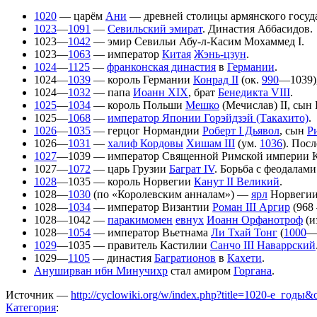
1020
— царём
Ани
— древней столицы армянского госуд
1023
—
1091
—
Севильский эмират
. Династия Аббасидов.
1023—
1042
— эмир Севильи Абу-л-Касим Мохаммед I.
1023—
1063
— император
Китая
Жэнь-цзун
.
1024
—
1125
—
франконская династия
в
Германии
.
1024—
1039
— король Германии
Конрад II
(ок.
990
—1039)
1024—
1032
— папа
Иоанн XIX
, брат
Бенедикта VIII
.
1025
—
1034
— король Польши
Мешко
(Мечислав) II, сын
1025—
1068
—
император Японии Горэйдзэй (Такахито)
.
1026
—
1035
— герцог Нормандии
Роберт I Дьявол
, сын
Ри
1026—
1031
—
халиф Кордовы
Хишам III
(ум.
1036
). Пос
1027
—1039 — император Священной Римской империи Ко
1027—
1072
— царь Грузии
Баграт IV
. Борьба с феодалами
1028
—1035 — король Норвегии
Канут II Великий
.
1028—
1030
(по «Королевским анналам») —
ярл
Норвегии
1028—
1034
— император Византии
Роман III Аргир
(968 
1028—1042 —
паракимомен
евнух
Иоанн Орфанотроф
(и
1028—
1054
— император Вьетнама
Ли Тхай Тонг
(
1000
—
1029
—1035 — правитель Кастилии
Санчо III Наваррский
1029—
1105
— династия
Багратионов
в
Кахети
.
Ануширван ибн Минучихр
стал амиром
Горгана
.
Источник —
http://cyclowiki.org/w/index.php?title=1020-е_годы
Категория
: