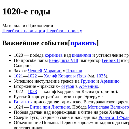
1020-е годы
Материал из Циклопедии
Перейти к навигации
Перейти к поиску
Важнейшие события
[
править
]
1020 — победа
корейцев
над
киданями
и установление г
По просьбе папы
Бенедикта VIII
император
Генрих II
втор
Салерно.
Захват
Чехией
Моравии
у
Польши
.
1021
—
1022
—
Халиф Кордовы Яхья
(ум.
1035
).
Успешное наступление греков на
Грузию
и
Армению
.
Вторжение «иракских»
огузов
в
Армению
.
1022—
1023
— халиф Кордовы ал-Касим (вторично).
Русский корпус разбил грузин при Эрзеруме.
Византия
присоединяет армянское Васпураканское царств
1024 —
Битва при Листвене
. Победа
Мстислава Великого
Победа датчан над норвежцами в битве на реке Хельге.
Смерть Гуго, старшего сына и наследника
Роберта II Фра
Объединение Польши. Первым королем незадолго до сме
родственников.