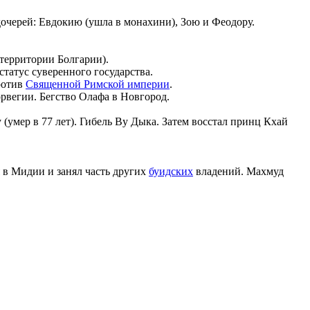
дочерей: Евдокию (ушла в монахини), Зою и Феодору.
территории Болгарии).
статус суверенного государства.
ротив
Священной Римской империи
.
рвегии. Бегство Олафа в Новгород.
умер в 77 лет). Гибель Ву Дыка. Затем восстал принц Кхай
 в Мидии и занял часть других
буидских
владений. Махмуд