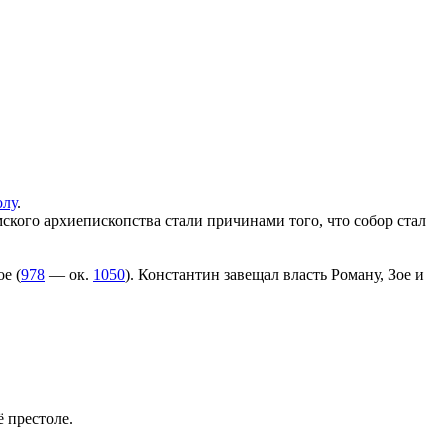
олу
.
ского архиепископства стали причинами того, что собор стал
е (
978
— ок.
1050
). Константин завещал власть Роману, Зое и
ё престоле.