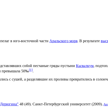
елаг в юго-восточной части
Аральского моря
. В результате
выс
редставлявших собой песчаные гряды пустыни
Кызылкум
, подто
[1]
ми превышала 50‰
.
сь с сушей, а разделявшие их проливы превратились в солончак
 Дерюгина"
48 (49). Санкт-Петербургский университет (2009).
Ар