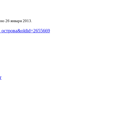
но 26 января 2013.
ие_острова&oldid=2655669
т