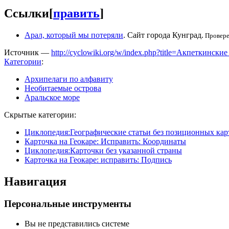
Ссылки
[
править
]
Арал, который мы потеряли
. Сайт города Кунград.
Провере
Источник —
http://cyclowiki.org/w/index.php?title=Акпеткинск
Категории
:
Архипелаги по алфавиту
Необитаемые острова
Аральское море
Скрытые категории:
Циклопедия:Географические статьи без позиционных кар
Карточка на Геокаре: Исправить: Координаты
Циклопедия:Карточки без указанной страны
Карточка на Геокаре: исправить: Подпись
Навигация
Персональные инструменты
Вы не представились системе