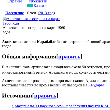
Страны
Узбекистан
Казахстан
Население
0 чел. (
2013 год
)
Акпеткинские острова на карте 1960
года
Акпеткинские
, или
Карабайлийские острова
— бывший архип
годов.
Общая информация
[
править
]
В Акпеткинском архипелаге находилось около 50 островов, п
минерализованный регион Аральского моря: солёность места
Акпеткинские острова первыми при высыхании Арала соединили
восстанавливается во время весенних паводков на
Амударье
.
Источники
[
править
]
↑
Материалы XI научного семинара "Чтения памяти К.М.