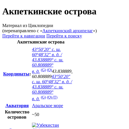
Акпеткинские острова
Материал из Циклопедии
(перенаправлено с «
Акпеткинский архипелаг
»)
Перейти к навигации
Перейти к поиску
Акпеткинские острова
43°50′20″ с. ш.
60°48′32″ в. д.
/
43.838889° с. ш.
60.808889°
(G)
(O)
в. д.
43.838889
,
Координаты
:
60.808889
43°50′20″
с. ш.
60°48′32″ в. д.
/
43.838889° с. ш.
60.808889°
(G)
(O)
(T)
в. д.
Акватория
Аральское море
Количество
~50
островов