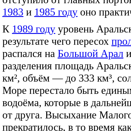
1983
и
1985 году
оно практич
К
1989 году
уровень Аральск
результате чего пересох
про
распался на
Большой Арал
разделения площадь Аральск
км², объём — до 333 км³, со
Море перестало быть единым
водоёма, которые в дальней
от друга. Высыхание Малог
прекратилось, в то время к