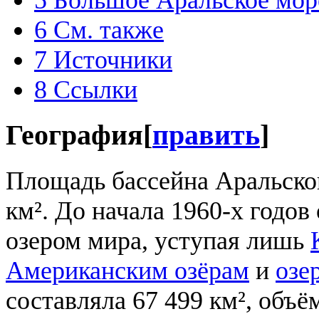
6
См. также
7
Источники
8
Ссылки
География
[
править
]
Площадь бассейна Аральског
км². До начала 1960-х годо
озером мира, уступая лишь
Американским озёрам
и
озе
составляла 67 499 км², объ