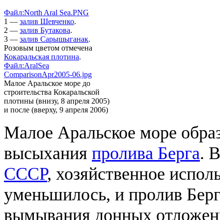
Файл:North Aral Sea.PNG
1 —
залив Шевченко
.
2 —
залив Бутакова
.
3 —
залив Сарышыганак
.
Розовым цветом отмечена
Кокаральская плотина
.
Файл:AralSea
ComparisonApr2005-06.jpg
Малое Аральское море до
строительства Кокаральской
плотины (внизу, 8 апреля 2005)
и после (вверху, 9 апреля 2006)
Малое Аральское море обра
высыхания
пролива Берга
. 
СССР
, хозяйственное испол
уменьшилось, и пролив Берга
вымывания донных отложен