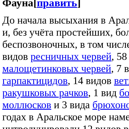
Фауна
[
править
]
До начала высыхания в Арал
и, без учёта простейших, б
беспозвоночных, в том числ
видов
ресничных червей
, 5
малощетинковых червей
, 7
гарпактицидов
, 14 видов
вет
ракушковых рачков
, 1 вид
б
моллюсков
и 3 вида
брюхон
годах в Аральское море нам