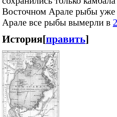
сохранились только камбала 
Восточном Арале рыбы уже 
Арале все рыбы вымерли в
2
История
[
править
]