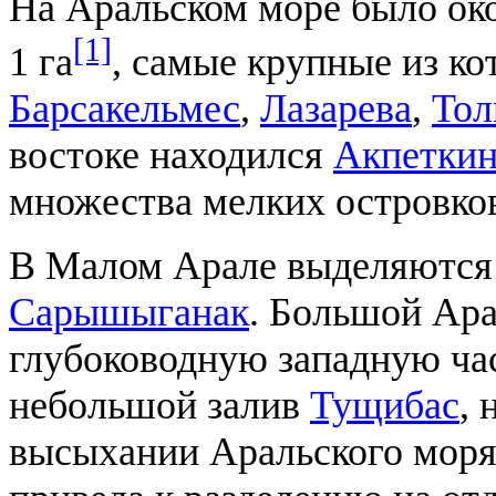
На Аральском море было ок
[1]
1 га
, самые крупные из к
Барсакельмес
,
Лазарева
,
Тол
востоке находился
Акпеткин
множества мелких островко
В Малом Арале выделяются
Сарышыганак
. Большой Ара
глубоководную западную час
небольшой залив
Тущибас
, 
высыхании Аральского моря