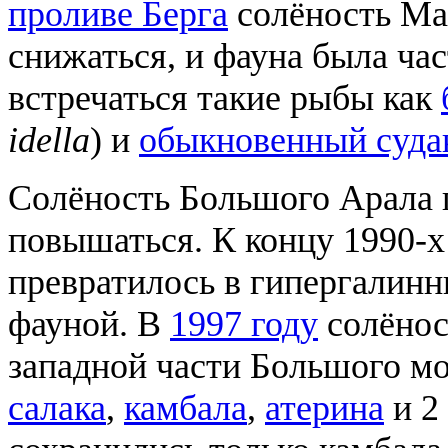
проливе Берга
солёность Ма
снижаться, и фауна была ча
встречаться такие рыбы как
idella
) и
обыкновенный суда
Солёность Большого Арала
повышаться. К концу 1990-
превратилось в гипергалинн
фауной. В
1997 году
солёнос
западной части Большого мо
салака
,
камбала
,
атерина
и 2