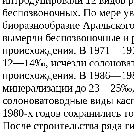
интродуцировали 12 видов 
беспозвоночных. По мере у
биоразнообразие Аральског
вымерли беспозвоночные и 
происхождения. В 1971—1976
12—14‰, исчезли солонова
происхождения. В 1986—198
минерализации до 23—25‰,
солоноватоводные виды кас
1980-х годов сохранились т
После строительства ряда г