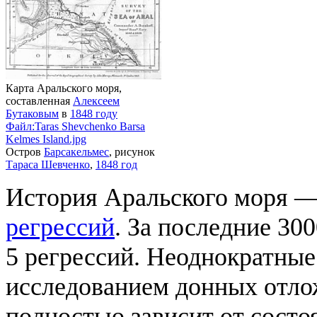
Карта Аральского моря,
составленная
Алексеем
Бутаковым
в
1848 году
Файл:Taras Shevchenko Barsa
Kelmes Island.jpg
Остров
Барсакельмес
, рисунок
Тараса Шевченко
,
1848 год
История Аральского моря —
регрессий
. За последние 30
5 регрессий. Неоднократные
исследованием донных отло
полностью зависит от состо