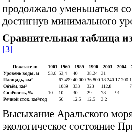
продолжало уменьшаться со
достигнув минимального уро
Сравнительная таблица из
[3]
Показатели
1901
1960
1989
1990
2003
2004
Уровень воды, м
53,6
53,4
40
38,24
31
Площадь, км²
67 499
40 000
36 800
18 240
17 200
1
Объём, км³
1089
333
323
112,8
7
Солёность, ‰
10
10
30
29
78
91
Речной сток, км³/год
56
12,5
12,5
3,2
Высыхание Аральского моря
экологическое состояние Пр