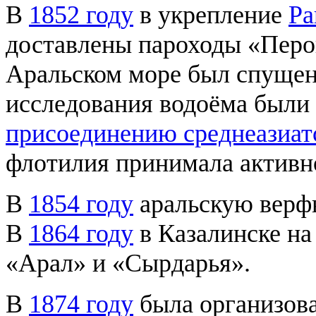
В
1852 году
в укрепление
Ра
доставлены пароходы «Перо
Аральском море был спущен
исследования водоёма были
присоединению среднеазиат
флотилия принимала активно
В
1854 году
аральскую верфь
В
1864 году
в Казалинске н
«Арал» и «Сырдарья».
В
1874 году
была организова