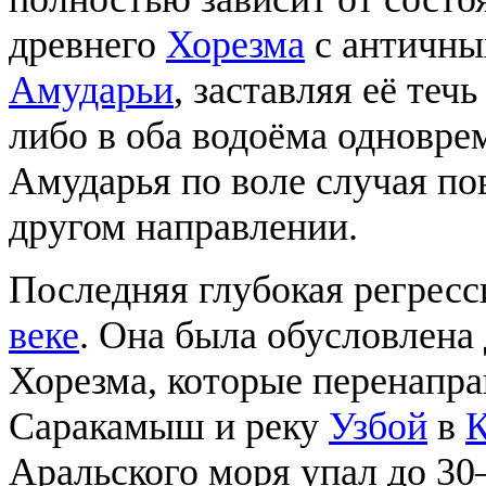
древнего
Хорезма
с античны
Амударьи
, заставляя её теч
либо в оба водоёма одновре
Амударья по воле случая по
другом направлении.
Последняя глубокая регрес
веке
. Она была обусловлена
Хорезма, которые перенапра
Саракамыш и реку
Узбой
в
К
Аральского моря упал до 30