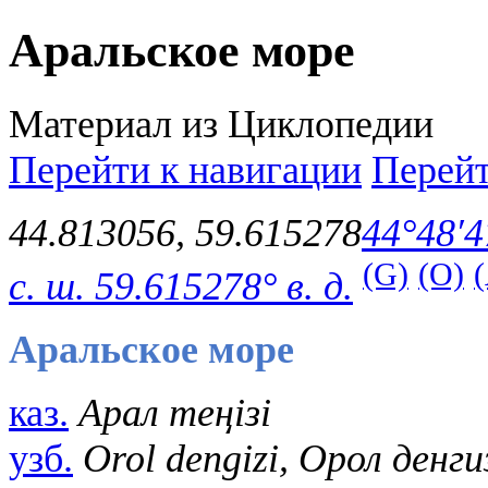
Аральское море
Материал из Циклопедии
Перейти к навигации
Перейт
44.813056
,
59.615278
44°48′4
(G)
(O)
с. ш.
59.615278° в. д.
Аральское море
каз.
Арал теңізі
узб.
Orol dengizi, Орол денги