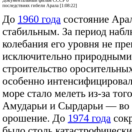
Документальный фильм СССР о
последствиях гибели Арала [1:08:22]
До
1960 года
состояние Арал
стабильным. За период наб
колебания его уровня не пр
исключительно природными 
строительство оросительных
особенно интенсифицировало
море стало мелеть из-за то
Амударьи и Сырдарьи — во 
орошение. До
1974 года
сокр
было столь катастрофически